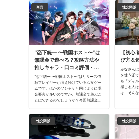
介！
す。
商品
性交関係
”恋下統一 〜戦国ホスト〜”は
【初心
無課金で遊べる？攻略方法や
び方＆
推しキャラ・口コミ評価・体
みなさん
験談を網羅！
を使う派
”恋下統一 〜戦国ホスト〜”はリリース依
も「ディ
頼プレイヤーが増え続けている乙女ゲー
感じる人
ムです。ほかのソシャゲと同じように課
は、そん
金要素が多いのですが、無課金で遊ぶこ
ディルド
とはできるのでしょうか？今回無課金で
向けディ
どこまで遊べるか、その方法をまとめた
ので口コミ評価と一緒にご覧あれ！
性交関係
性交関係