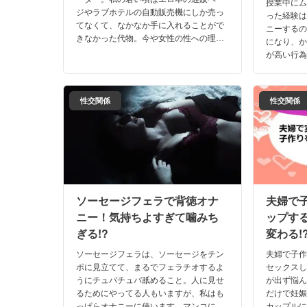
授業中に
ジやラブホテルの自動販売機にしか売っ
った経験
てなくて、なかなか手に入れることがで
ニーする
きなかった代物。今や女性の性への理解
になり、
も進み、顔出しでオススメ商品を紹介し
が高い行
ていますよね。ホントに良い時代になり
内緒でオ
ました。
回は授業
ます。
性交関係
性交関係
ソーセージフェラで背徳オナ
夫婦で
ニー！気持ちよすぎて噛みち
ップす
ぎる!?
変わる!
ソーセージフェラは、ソーセージをチン
夫婦で子
ポに見立てて、まるでフェラチオするよ
セックス
うにチュパチュパ舐めること。人に見せ
が出ず悩ん
るためにやってる人もいますが、私はも
だけで妊
っぱらオナニーに使います。マンコに差
カップル