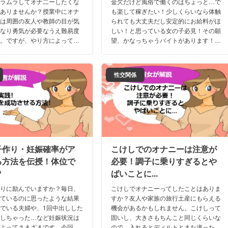
ムラムラしてオナ二ーしたくな
金欠だけど風俗で働くのはちょっと…で
はありませんか？授業中にオナ
も楽して稼ぎたい！少しくらいなら体触
のは周囲の友人や教師の目が気
られても大丈夫だし安定的にお給料がほ
かなり勇気が必要なうえ難易度
しい！と思っている女の子必見！その願
為。ですが、やり方によっては
望、かなっちゃうバイトがあります！セ
ナニーができちゃうんです。今
クキャバのバイトは怖くない！セクキャ
中にオナニーする方法を解説し
バで安定した収入源を確保しよう！
性交関係
子作り・妊娠確率がア
こけしでのオナニーは注意が
る方法を伝授！体位で
必要！調子に乗りすぎるとや
?
ばいことに...
作りに励んでいますか？毎日、
こけしでオナニーってしたことはありま
しているのに思ったような結果
すか？友人や家族の旅行土産にもらえる
でいる夫婦や、1回中出しした
機会があるかもしれません。こけしって
娠しちゃった…など妊娠状況は
固いし、大きさもちんこと同じくらいな
によってさまざまです。今回は
ので、入れるとディルトとまた違った快