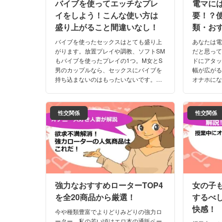
バイブを使ってエッチなプレ
電マに
イをしよう！こんな使い方は
要！？
盛り上がること間違いなし！
類・お
介！
バイブを使ったセックスはとても盛り上
あなたは
がります。放置プレイや調教、ソフトSM
だと思っ
もバイブを使ったプレイの1つ。M女とS
ドにアタ
男のカップルなら、セックスにバイブを
幅が広が
持ち込まないのはもったいないです。あ
オナホに
くなき探求心で突き進みましょう。今回
きに！セ
は、バイブを使ったプレイを解説しま
は、電マ
す。
下げます
性交関係
性交関係
強力なおすすめローターTOP4
女の子
を全20商品から厳選！
するべ
快感！
今や種類豊富でよりどりみどりの強力ロ
ーター。私の若い頃はエロ本の通販ペー