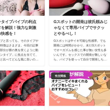
ンタイプバイブの利点
Gスポットの開発は彼氏頼みじ
方を解説！強力な刺激
ゃなくて専用バイブでサクッ
の快感を！
とやるべし！
イブと言っても、そのタイプや
Gスポットは中イキ可能な性感帯。でも
の特徴はさまざま。今回の記事
開発には時間がかかり、未だGスポット
体部分が膣の奥を突くように動
でオーガズムを感じた事が無い女性も多
トンタイプ」に焦点を当てて、
いんです。セックスでの開発が難しいな
プと比べてどんな風に良いの
ら、バイブを使っって自分で開発しちゃ
ときはどんなポイントに着目し
いましょう！この記事を読めば、適した
のか？などを詳しく解説しま
バイブの選び方から開発のコツまでわか
ります！
性交関係