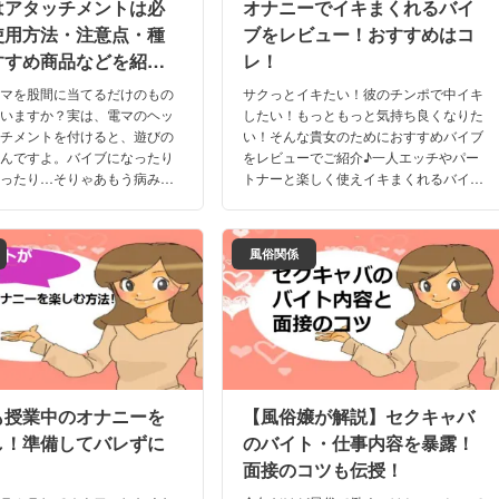
はアタッチメントは必
オナニーでイキまくれるバイ
使用方法・注意点・種
ブをレビュー！おすすめはコ
すすめ商品などを紹
レ！
電マを股間に当てるだけのもの
サクっとイキたい！彼のチンポで中イキ
ていますか？実は、電マのヘッ
したい！もっともっと気持ち良くなりた
ッチメントを付けると、遊びの
い！そんな貴女のためにおすすめバイブ
るんですよ。バイブになったり
をレビューでご紹介♪一人エッチやパー
なったり…そりゃあもう病みつ
トナーと楽しく使えイキまくれるバイブ
ックスに応用するのも◎。今回
をタイプ別にラインナップ！深く強くイ
のアタッチメントについて掘り
ッて日々のストレスを解消しちゃいまし
ょう！
風俗関係
も授業中のオナニーを
【風俗嬢が解説】セクキャバ
し！準備してバレずに
のバイト・仕事内容を暴露！
面接のコツも伝授！