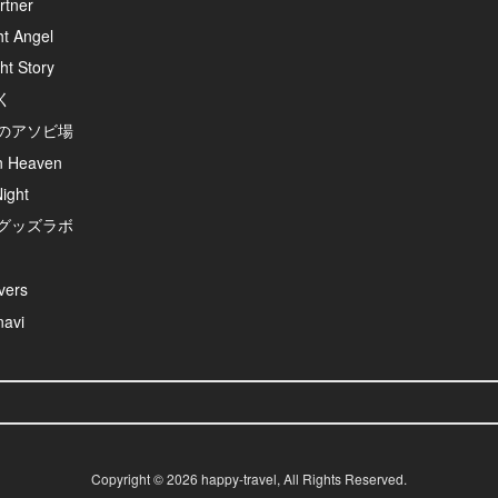
rtner
ht Angel
ht Story
く
のアソビ場
n Heaven
ight
グッズラボ
ers
avi
Copyright ©
2026
happy-travel
, All Rights Reserved.