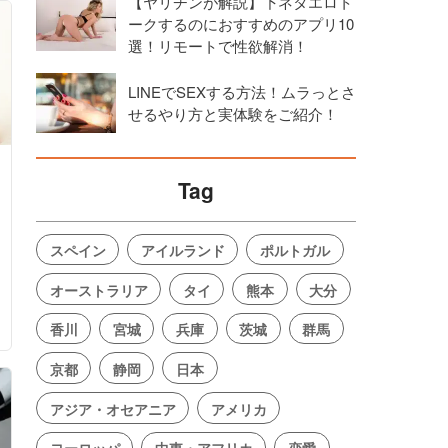
【ヤリチンが解説】下ネタエロト
ークするのにおすすめのアプリ10
選！リモートで性欲解消！
LINEでSEXする方法！ムラっとさ
せるやり方と実体験をご紹介！
Tag
スペイン
アイルランド
ポルトガル
オーストラリア
タイ
熊本
大分
香川
宮城
兵庫
茨城
群馬
京都
静岡
日本
アジア・オセアニア
アメリカ