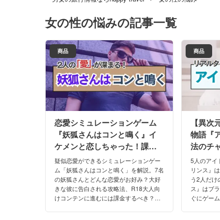
女の性の悩み
の記事一覧
商品
商品
恋愛シミュレーションゲーム
【異次
『妖狐さんはコンと鳴く』イ
物語『
ケメンと恋しちゃった！課金
法のチ
情報・口コミは？
攻略法
疑似恋愛ができるシミュレーションゲー
5人のアイ
ム「妖狐さんはコンと鳴く」を解説。7名
リンス』
の妖狐さんとどんな恋愛がお好み？大好
う2人だけ
きな彼に告白される攻略法、R18大人向
ス』はブラ
けコンテンに進むには課金するべき？
ぐにゲー
「妖狐さんはコンと鳴く」のみんなの疑
り？お得
問や口コミ、私が攻略した体験談もご紹
ミと攻略