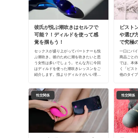
彼氏が悦ぶ潮吹きはセルフで
ピスト
可能？！ディルドを使って感
や選び
覚を掴もう！
で究極
セックスが盛り上がってパートナーも悦
一口にバ
ぶ潮吹き。彼のために潮を吹きたいと思
商品ごと
う女性は多いでしょう。そんな方に今回
では、本
はディルドを使った潮吹きレッスンをご
く「ピス
紹介します。指よりディルドがいい理
他のタイ
由、潮を吹くためのコツやおすすめディ
か？選ぶ
ルドなど、私が持つ情報を全て公開しま
たらよい
しょう！
す！
性交関係
性交関係