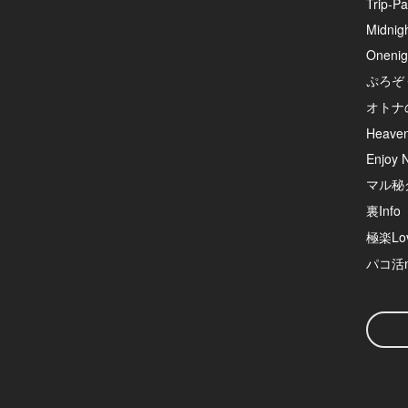
Trip-Pa
Midnig
Onenig
ぷろぞ
オトナ
Heave
Enjoy N
マル秘
裏Info
極楽Lov
パコ活n
検
索
ワ
ー