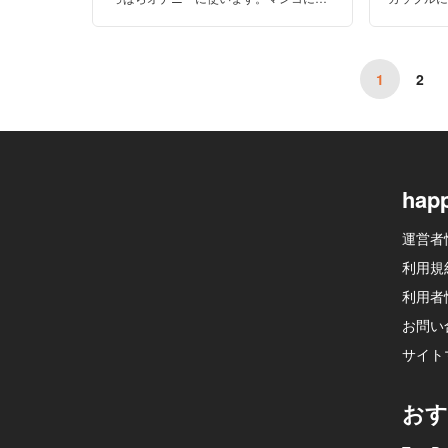
し入れ、愛液で濡れそぼったソーセージ
妊娠経験
をフェラしながら自分を思い切り愛する
る方法な
のです。
1
2
hap
運営者
利用規
利用者
お問い
サイト
おす