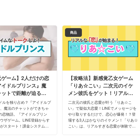
商品
元ゲーム】2人だけの恋
【攻略法】新感覚乙女ゲーム
アイドルプリンス』魔
「りあ☆こい」二次元のイケ
ャットで距離が迫る！
メン彼氏をゲット！リアルチ
・口コミは？
ャットで恋に発展
ドルを独り占め？『アイドルプ
二次元の彼氏と恋愛が叶う「りあ☆こ
は、魔法のチャットができちゃ
い」で疑似大恋愛！LINEでメッセージを
の恋物語。『アイドルプリン
やり取りするだけで、恋心が爆発！？登
ウザゲーム。LINE登録からす
場する3人はかなりのイケメン！「りあ☆
ムがスタート！課金システムあ
こい」は、リアルすぎる恋愛が体験でき
に遊べる方法は？リアルな口コ
るまさに夢のゲーム！恋愛の攻略の仕
法を交えた体験談も紹介しま
方、実際の口コミや私の実体験も初公