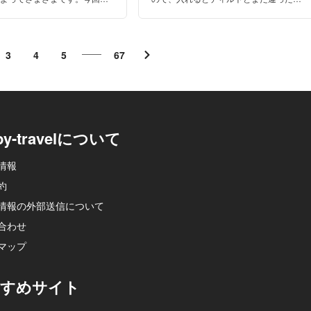
者の筆者が、妊娠率がアップす
感を感じることができるんですよ。もし
どを紹介します！
興味をもったら、参考にしてみてくださ
い。
3
4
5
67
py-travelについて
情報
約
情報の外部送信について
合わせ
マップ
すめサイト