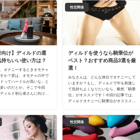
開！
性交関係
者向け】ディルドの選
ディルドを使うなら騎乗位が
気持ちいい使い方は？
ベスト？おすすめ商品3選を厳
選！
は、オナニーするときオモチャ
ですか？実は、オモチャの中で
みなさんは、どんな体位でオナニーして
ルドってハードルが高いな」と
いますか？もし、ディルドで中を刺激し
は多いのだとか。そこで今回
て気持ちよくなりたいなら、断然「騎乗
なディルド初心者さんに向けて
位」がオススメです！今回の記事では、
をおすすめしたい理由や初心者
ディルドオナニーに騎乗位がオススメな
ルドの選び方を紹介します！
理由や騎乗位オナニーのコツ、騎乗位向
けのディルドを紹介します！
性交関係