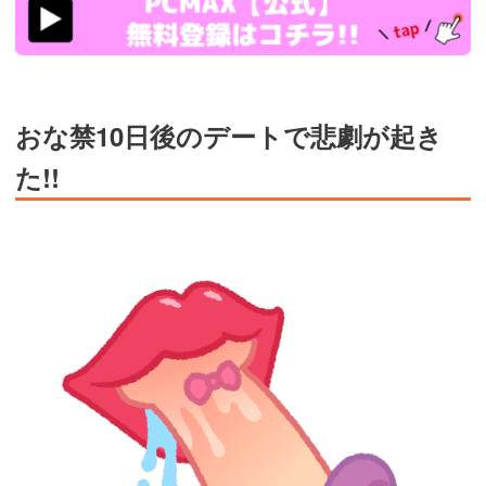
ad_id=rm327007
おな禁10日後のデートで悲劇が起き
た!!