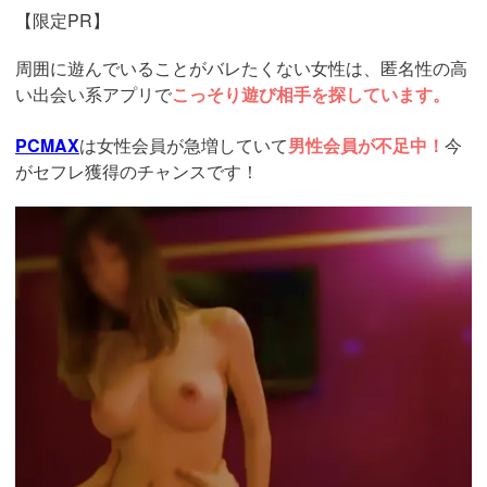
【限定PR】
周囲に遊んでいることがバレたくない女性は、匿名性の高
い出会い系アプリで
こっそり遊び相手を探しています。
PCMAX
は女性会員が急増していて
男性会員が不足中！
今
がセフレ獲得のチャンスです！
https://pcmax.jp/lp/?
ad_id=rm327007