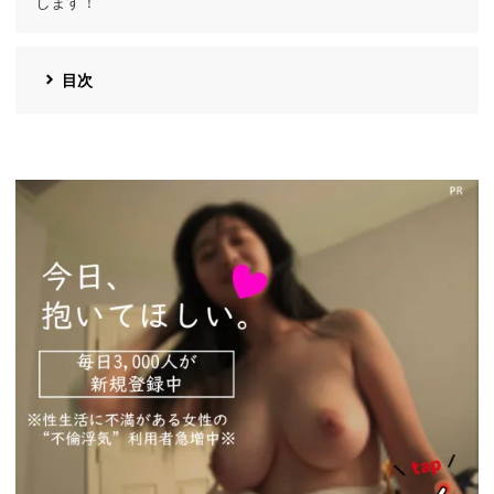
します！
目次
https://pcmax.jp/lp/?
ad_id=rm327007