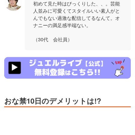
初めて見た時はびっくりした、、。芸能
人並みに可愛くてスタイルいい素人がと
んでもない過激な配信してるなんて。オ
ナニーの満足感半端ない。
（30代 会社員）
https://www.j-
live.tv/LiveChat/acs.php?
si=jwchatt&pid=MLA5661_0004&pa=lp40.php
おな禁10日のデメリットは!?