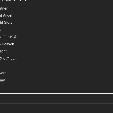
rtner
ht Angel
ht Story
く
のアソビ場
n Heaven
ight
グッズラボ
ers
avi