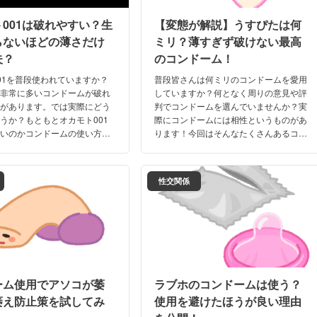
001は破れやすい？生
【変態が解説】うすぴたは何
らないほどの薄さだけ
ミリ？薄すぎず破けない最高
夫？
のコンドーム！
01を普段使われていますか？
普段皆さんは何ミリのコンドームを愛用
も非常に多いコンドームが破れ
していますか？何となく周りの意見や評
声があります。では実際にどう
判でコンドームを選んでいませんか？実
うか？もともとオカモト001
際にコンドームには相性というものがあ
すいのかコンドームの使い方が
ります！今回はそんなたくさんあるコン
いるのか少し不安ですよね。今
ドームの中で万人にフィットする安心の
ト001のご紹介です！
「うすぴた」についてご紹介させて頂き
ます！
性交関係
ーム使用でアソコが萎
ラブホのコンドームは使う？
萎え防止策を試してみ
使用を避けたほうが良い理由