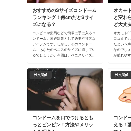
おすすめのSサイズコンドーム
オカモト
ランキング！何cmだとSサイ
と変わ
ズになる？
ど大丈
コンビニや薬局などで簡単に手に入るコ
オカモト0
ンドーム。避妊対策として必要不可欠な
口コミで
アイテムです。しかし、そのコンドー
たという
ム、あなたのペニスのサイズに適してい
なのでしょ
るでしょうか。今回は、ペニスサイズが
が破れや
小さめの人におすすめなSサイズのコン
間違って
ドームをランキング形式でご紹介しま
回はオカモ
す。
性交関係
性交関係
コンドームを口でつけるとも
コンド
っとビンビン！方法やメリッ
える！