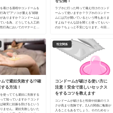
を公開！
ムを着ける過程やコンドームを
ラブホに行った時って備え付けのコンド
行為で"アソコが萎える"経験
ームって使いますか？ラブホのコンドー
とがありますか？コンドームは
ムには穴が開いているという噂もありま
きている為、どうしても人工的
すよね？そんな話を聞くと使ってもいい
。性行為においてのマナーとな
のか？ちょっと不安になります。今回は
ーム。できるだけ違和感を最小
気になるラブホのコンドームについて詳
萎えを軽減する方法をご紹介し
しく解説していきますよ！
性交関係
ムで避妊失敗する!?確
コンドームが破ける使い方に
妊する方法！
注意！安全で楽しいセックス
をするコツを教えます
ムを使ってても避妊に失敗する
るって知っていますか？コンド
コンドームが破けると性病や妊娠のリス
えば確実に妊娠を防げるという
クが高まり危険です。2人の関係に亀裂が
ありません。避妊失敗しないた
入ることもあるでしょう。そのためセッ