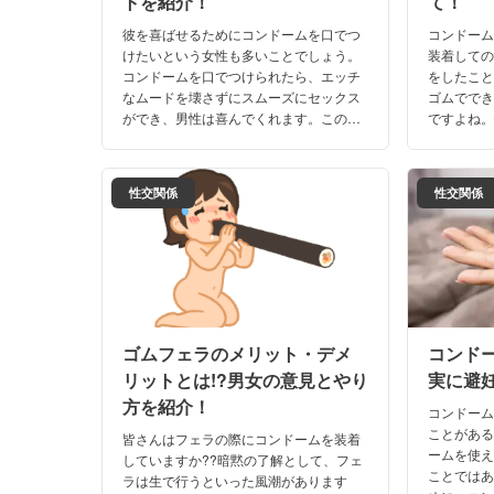
トを紹介！
て！
彼を喜ばせるためにコンドームを口でつ
コンドー
けたいという女性も多いことでしょう。
装着しての
コンドームを口でつけられたら、エッチ
をしたこ
なムードを壊さずにスムーズにセックス
ゴムでで
ができ、男性は喜んでくれます。この記
ですよね
事では、コンドームを口でつける方法や
るコンド
メリットについて紹介していきます。
限にして
ます！
性交関係
性交関係
ゴムフェラのメリット・デメ
コンドー
リットとは!?男女の意見とやり
実に避
方を紹介！
コンドー
ことがあ
皆さんはフェラの際にコンドームを装着
ームを使
していますか??暗黙の了解として、フェ
ことでは
ラは生で行うといった風潮があります