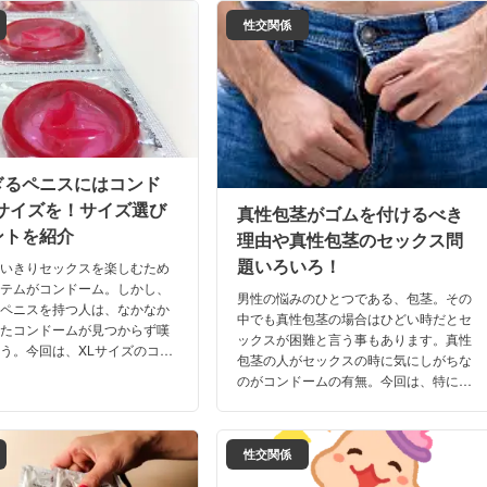
性交関係
ぎるペニスにはコンド
Lサイズを！サイズ選び
真性包茎がゴムを付けるべき
ントを紹介
理由や真性包茎のセックス問
題いろいろ！
思いきりセックスを楽しむため
イテムがコンドーム。しかし、
男性の悩みのひとつである、包茎。その
るペニスを持つ人は、なかなか
中でも真性包茎の場合はひどい時だとセ
ったコンドームが見つからず嘆
ックスが困難と言う事もあります。真性
う。今回は、XLサイズのコン
包茎の人がセックスの時に気にしがちな
持つ男性にフォーカス。コンド
のがコンドームの有無。今回は、特に真
び方や、おすすめ商品を紹介し
性包茎の男性とコンドームの付き合い方
について詳しく解説していきます。
性交関係