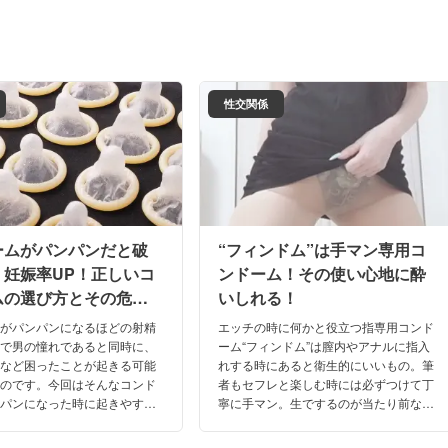
性交関係
ームがパンパンだと破
“フィンドム”は手マン専用コ
く妊娠率UP！正しいコ
ンドーム！その使い心地に酔
ムの選び方とその危険
いしれる！
！
ムがパンパンになるほどの射精
エッチの時に何かと役立つ指専用コンド
大で男の憧れであると同時に、
ーム“フィンドム”は膣内やアナルに指入
敗など困ったことが起きる可能
れする時にあると衛生的にいいもの。筆
ものです。今回はそんなコンド
者もセフレと楽しむ時には必ずつけて丁
ンパンになった時に起きやすい
寧に手マン。生でするのが当たり前な指
について実体験を元に解説した
入れは実はリスクが多い。安心して求め
ます。
合えるアイテムの正体を紹介します。