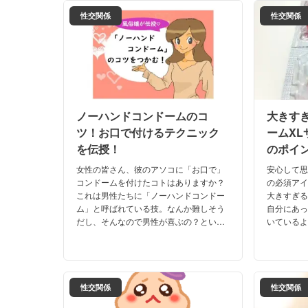
す。
性交関係
性交関係
ノーハンドコンドームのコ
大きす
ツ！お口で付けるテクニック
ームX
を伝授！
のポイ
女性の皆さん、彼のアソコに「お口で」
安心して
コンドームを付けたコトはありますか？
の必須ア
これは男性たちに「ノーハンドコンドー
大きすぎ
ム」と呼ばれている技。なんか難しそう
自分にあ
だし、そんなので男性が喜ぶの？という
いているよ
方も必見！ちょっとしたコツで意外とう
ドームを
まくできますよ♪
ームの選
ます！
性交関係
性交関係