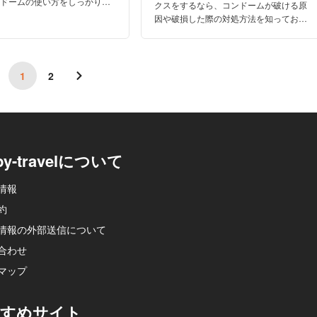
ンドームの使い方をしっかりと
クスをするなら、コンドームが破ける原
おきましょう。コンドーム以外
因や破損した際の対処方法を知っておく
する方法を解説していきます。
必要があります。今回はコンドームがど
うして破けるのか詳しく解説しますよ。
1
2
py-travelについて
情報
約
情報の外部送信について
合わせ
マップ
すめサイト