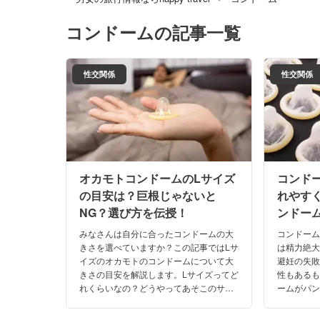
コンドーム
の記事一覧
性交関係
性交関係
オカモトコンドームのLサイズ
コンド
の目安は？巨根じゃないと
れやす
NG？選び方を伝授！
ンドー
を解説
みなさんは自分に合ったコンドームの大
コンドー
きさを選べていますか？この記事ではLサ
は精力絶
イズのオカモトのコンドームについて大
避妊の失
きさの目安を解説します。Lサイズってど
性もある
れくらいなの？どうやってあそこのサイ
ームがパ
ズを測ればいいの？コンドームの正しい
トラブル
サイズの選び方についても教えちゃいま
いと思い