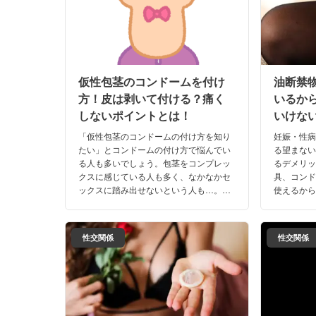
仮性包茎のコンドームを付け
油断禁
方！皮は剥いて付ける？痛く
いるか
しないポイントとは！
いけな
「仮性包茎のコンドームの付け方を知り
妊娠・性
たい」とコンドームの付け方で悩んでい
る望まな
る人も多いでしょう。包茎をコンプレッ
るデメリ
クスに感じている人も多く、なかなかセ
具、コン
ックスに踏み出せないという人も…。今
使えるか
回は仮性包茎のコンドームの付け方やお
ま中出しを
すすめのコンドームをまとめていきまし
出しでの
た。
介！
性交関係
性交関係