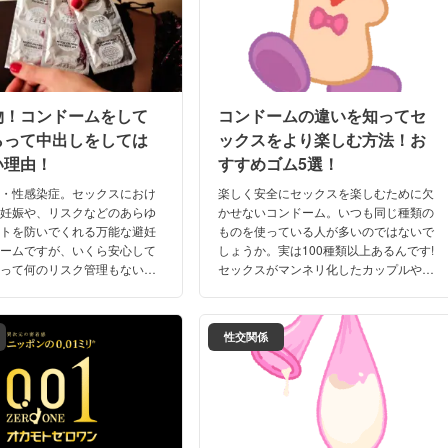
物！コンドームをして
コンドームの違いを知ってセ
らって中出しをしては
ックスをより楽しむ方法！お
い理由！
すすめゴム5選！
病・性感染症。セックスにおけ
楽しく安全にセックスを楽しむために欠
い妊娠や、リスクなどのあらゆ
かせないコンドーム。いつも同じ種類の
ットを防いでくれる万能な避妊
ものを使っている人が多いのではないで
ドームですが、いくら安心して
しょうか。実は100種類以上あるんです!
らって何のリスク管理もないま
セックスがマンネリ化したカップルや刺
していませんか?コンドーム中
激が欲しい人のためにコンドームの違い
リアルな妊娠率やその原因を紹
とおすすめのゴムをご紹介します。
性交関係