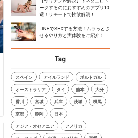
【ヤリチンが解説】下ネタエロト
ークするのにおすすめのアプリ10
選！リモートで性欲解消！
LINEでSEXする方法！ムラっとさ
せるやり方と実体験をご紹介！
Tag
スペイン
アイルランド
ポルトガル
オーストラリア
タイ
熊本
大分
香川
宮城
兵庫
茨城
群馬
京都
静岡
日本
アジア・オセアニア
アメリカ