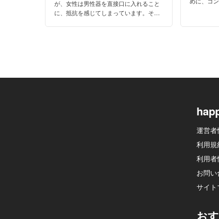
めに、コ
が、女性は男性器を直接口に入れること
把握して
に、抵抗を感じてしまっています。そん
でも避妊
な悩みを解消するためのゴムフェラを男
女の声とともに詳しく解説します!!
hap
運営者
利用規
利用者
お問い
サイト
おす