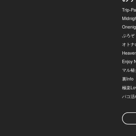
Trip-Pa
Midnig
Onenig
ぷろぞ
オトナ
Heave
Enjoy N
マル秘
裏Info
極楽Lov
パコ活n
検
索
ワ