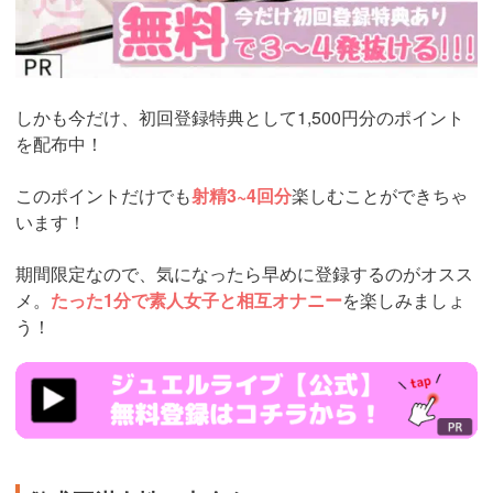
しかも今だけ、初回登録特典として1,500円分のポイント
を配布中！
このポイントだけでも
射精3~4回分
楽しむことができちゃ
います！
期間限定なので、気になったら早めに登録するのがオスス
メ。
たった1分で素人女子と相互オナニー
を楽しみましょ
う！
https://www.j-
live.tv/LiveChat/acs.php?
si=jwchatt&pid=MLA5661_0004&pa=lp40.php