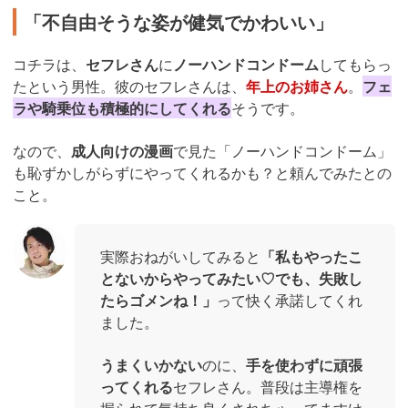
「不自由そうな姿が健気でかわいい」
コチラは、
セフレさん
に
ノーハンドコンドーム
してもらっ
たという男性。彼のセフレさんは、
年上のお姉さん
。
フェ
ラや騎乗位も積極的にしてくれる
そうです。
なので、
成人向けの漫画
で見た「ノーハンドコンドーム」
も恥ずかしがらずにやってくれるかも？と頼んでみたとの
こと。
実際おねがいしてみると
「私もやったこ
とないからやってみたい♡でも、失敗し
たらゴメンね！」
って快く承諾してくれ
ました。
うまくいかない
のに、
手を使わずに頑張
ってくれる
セフレさん。普段は主導権を