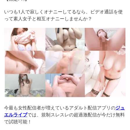
いつも1人で寂しくオナニーしてるなら、ビデオ通話を使
って素人女子と相互オナニーしませんか？
https://www.j-
live.tv/LiveChat/acs.php?
si=jwchatt&pid=MLA5661_0004&pa=lp40.php
今最も女性配信者が増えているアダルト配信アプリの
ジュ
エルライブ
では、規制スレスレの超過激配信が今だけ無料
で試聴可能！