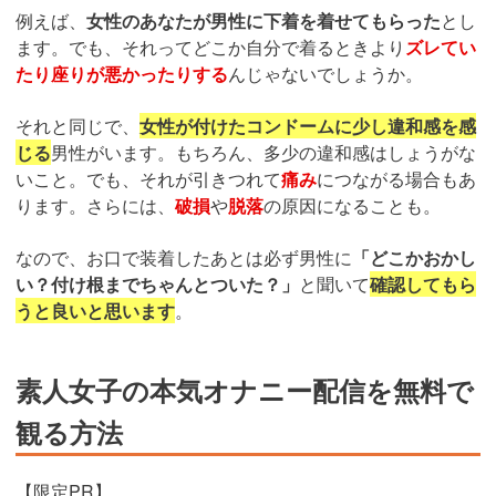
例えば、
女性のあなたが男性に下着を着せてもらった
とし
ます。でも、それってどこか自分で着るときより
ズレてい
たり座りが悪かったりする
んじゃないでしょうか。
それと同じで、
女性が付けたコンドームに少し違和感を感
じる
男性がいます。もちろん、多少の違和感はしょうがな
いこと。でも、それが引きつれて
痛み
につながる場合もあ
ります。さらには、
破損
や
脱落
の原因になることも。
なので、お口で装着したあとは必ず男性に
「どこかおかし
い？付け根までちゃんとついた？」
と聞いて
確認してもら
うと良いと思います
。
素人女子の本気オナニー配信を無料で
観る方法
【限定PR】