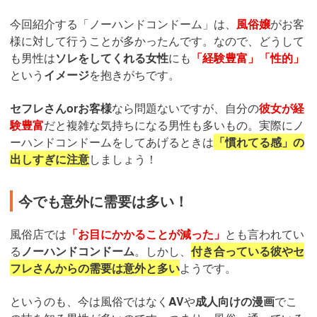
今回紹介する「ノーハンドコンドーム」は、
風俗嬢
がお客
様に対して行うことが多かったんです。なので、どうして
も男性は
ソレをしてくれる女性
にも
「経験豊富」「性的」
という
イメージ
を抱きがちです。
セフレさんorお客様
なら問題ないですが、自分の
彼女が経
験豊富
だと複雑な気持ちになる男性も多いもの。実際にノ
ーハンドコンドームをしてあげるときは
「慣れてる感」の
出しすぎに注意
しましょう！
今でも意外に需要は多い！
風俗店では
「お目にかかることが減った」
とも言われてい
る
ノーハンドコンドーム
。しかし、
付き合っている彼やセ
フレさんからの需要は意外と多い
ようです。
というのも、今は風俗ではなく
AV
や
成人向けの漫画
でこ