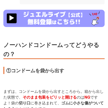
https://www.j-
live.tv/LiveChat/acs.php?
si=jwchatt&pid=MLA5661_0004&pa=lp40.php
ノーハンドコンドームってどうやる
の？
①コンドームを袋から出す
まずは、コンドームを袋から出すところから。箱から出し
た状態で、
そのまま包装をピリッと開ける
のは
NG
です
よ！袋の
切り口
に巻き込まれて、
ゴムに小さな傷がついて