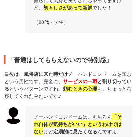
握られて気持ち良くされちゃってますけ
ど、
初々しさがあって新鮮
でした！
（20代・学生）
「普通はしてもらえないので特別感」
最後は、
風俗店に来た時だけ
ノーハンドコンドームを頼む
という男性です。完全に、
サービスの一環
と割り切ってい
る
というパターンですね。
頼むときの心理
も、ちょっと考
察してくれたみたいです♪
ノーハンドコンドームは、もちろん
「そ
れ自体が気持ちがいい」というわけでは
ない
けど
定期的に見たくなる
んですよ。