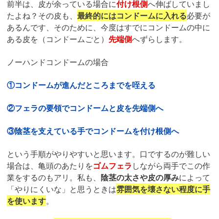
前半は、皮が余っている場合に
付け根側
へ伸ばしていまし
たよね？その皮も、
最終的にはコンドームに入れる
必要が
あるんです、そのために、今度はすでにコンドームの中に
ある皮を（コンドームごと）
先端側
へずらします。
ノーハンドコンドームの場合
①コンドームが進んだところまでを咥える
②フェラの要領でコンドームと皮を先端側へ
③陰茎を支えている手でコンドームを付け根側へ
という手順がやりやすいと思います。口でするのが難しい
場合は、亀頭のあたりを
ゴムフェラ
しながら両手でこの作
業をするのもアリ。私も、
陰茎の太さや皮の厚み
によって
「やりにくいな」と思うときは
雰囲気を壊さない程度に手
を使います
。