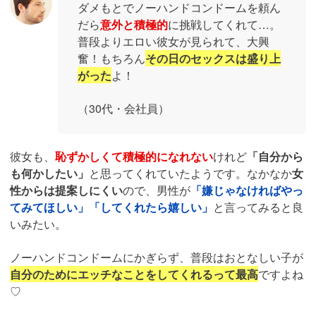
ダメもとでノーハンドコンドームを頼ん
だら
意外と積極的
に挑戦してくれて…。
普段よりエロい彼女が見られて、大興
奮！もちろん
その日のセックスは盛り上
がった
よ！
（30代・会社員）
彼女も、
恥ずかしくて積極的になれない
けれど
「自分から
も何かしたい」
と思ってくれていたようです。なかなか
女
性からは提案しにくい
ので、男性が
「嫌じゃなければやっ
てみてほしい」「してくれたら嬉しい」
と言ってみると良
いみたい。
ノーハンドコンドームにかぎらず、普段はおとなしい子が
自分のためにエッチなことをしてくれるって最高
ですよね
♡