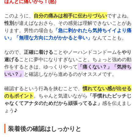
ほんとに痛いから！(怒)
このように、
自分の痛みは相手に伝わりづらい
ですよね。
性別
が違えばなおさら、その感覚は理解できないことがあ
ります。男性の場合も
「急に剥かれたら気持ちイイより痛
い」「無理な方向に力がかかると辛い」
なんてことも。
なので、
正確に着ける
ことやノーハンドコンドームを
やり
遂げる
ことに夢中になりすぎないこと。ちょっと強めの動
作をするときは、ゆっくりやって
「痛くない？」「気持ち
いい？」
と確認しながら進めるのがオススメです。
確認するという行為を挟むことで、
慣れてない感が出せる
のもポイント
。ちゃんと気遣いながら
「手慣れたビッチじ
ゃなくてアナタのためだから頑張ってるよ」
感を伝えまし
ょう♪
装着後の確認はしっかりと