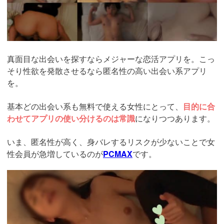
真面目な出会いを探すならメジャーな恋活アプリを。こっ
そり性欲を発散させるなら匿名性の高い出会い系アプリ
を。
基本どの出会い系も無料で使える女性にとって、
目的に合
わせてアプリの使い分けるのは常識
になりつつあります。
いま、匿名性が高く、身バレするリスクが少ないことで女
性会員が急増しているのが
PCMAX
です。
https://pcmax.jp/lp/?
ad_id=rm327007