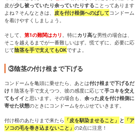
皮が
少し被っていたり余っていたりする
ことってあります
よね？そんなときは、
皮を付け根側へのばして
コンドーム
を着けやすくしましょう。
そして、
第1の難関はカリ
。特に
カリ高
な男性の場合は、
そこを越えるまでが一番難しいはず。慌てずに、必要に応
じて
陰茎を手で支えてもOK
ですよ。
③陰茎の付け根まで下げる
コンドームを亀頭に乗せたら、あとは
付け根まで下げるだ
け！
陰茎を手で支えつつ、彼の感度に応じて
手コキを交え
てもイイ
と思います。その場合も、
余った皮を付け根側に
寄せた状態
のときにコンドームをかぶせていきます。
付け根のあたりまで来たら
「皮を馴染ませること」
と
「ア
ソコの毛を巻き込まないこと」
の2点に注意！