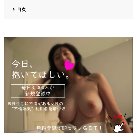
目次
https://pcmax.jp/lp/?
ad_id=rm327007