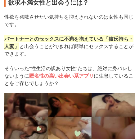
欲求不満女性と出会うには？
性欲を発散させたい気持ちを抑えきれないのは女性も同じ
です。
パートナーとのセックスに不満を抱えている「彼氏持ち・
人妻」
と出会うことができれば簡単にセックスすることが
できます。
そういった"性生活の訳あり女性"たちは、絶対に身バレし
ないように
匿名性の高い出会い系アプリ
に生息しているこ
とをご存じでしょうか？
https://pcmax.jp/lp/?
ad_id=rm327007