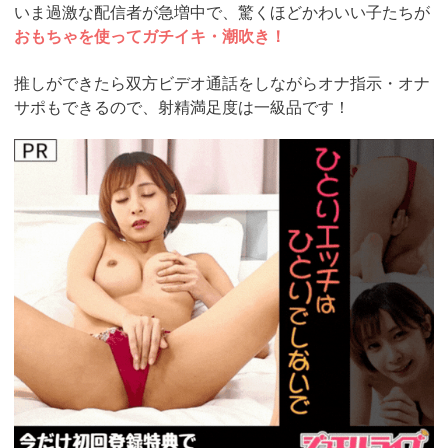
いま過激な配信者が急増中で、驚くほどかわいい子たちが
おもちゃを使ってガチイキ・潮吹き！
推しができたら双方ビデオ通話をしながらオナ指示・オナ
サポもできるので、射精満足度は一級品です！
https://www.j-
live.tv/LiveChat/acs.php?
si=jwchatt&pid=MLA5661_0004&pa=lp40.php