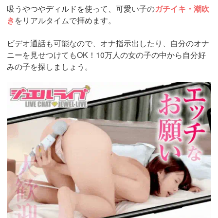
吸うやつやディルドを使って、可愛い子の
ガチイキ・潮吹
き
をリアルタイムで拝めます。
ビデオ通話も可能なので、オナ指示出したり、自分のオナ
ニーを見せつけてもOK！10万人の女の子の中から自分好
みの子を探しましょう。
https://www.j-
live.tv/LiveChat/acs.php?
si=jwchatt&pid=MLA5661_0004&pa=lp40.php