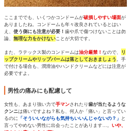
ここまででも、いくつかコンドームが
破損しやすい場面
が
ありましたね。コンドームも年々改良されているとはい
え、
使う側にも注意が必要！
歯や爪で傷つけないことは勿
論、
無理な力をかけない
ことが大切です。
また、ラテックス製のコンドームは
油分厳禁！
なので、
リ
ップクリームやリップバームは落としておきましょう
。手
で付ける場合も、潤滑油やハンドクリームなどには注意が
必要ですよ。
男性の痛みにも配慮して
女性も、あまり強い力で
手マン
されたり
歯が当たるような
クンニ
は痛いですよね？私も、何人か「痛い」と言ってい
るのに
「そういいながらも気持ちいいんじゃないの？」
と
言ってやめない男性に出会ったことがあります…。
いや、