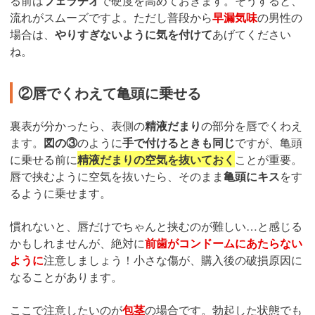
る前は
フェラチオ
で硬度を高めておきます。そうすると、
流れがスムーズですよ。ただし普段から
早漏気味
の男性の
場合は、
やりすぎないように気を付けて
あげてください
ね。
②唇でくわえて亀頭に乗せる
裏表が分かったら、表側の
精液だまり
の部分を唇でくわえ
ます。
図の③
のように
手で付けるときも同じ
ですが、亀頭
に乗せる前に
精液だまりの空気を抜いておく
ことが重要。
唇で挟むように空気を抜いたら、そのまま
亀頭にキス
をす
るように乗せます。
慣れないと、唇だけでちゃんと挟むのが難しい…と感じる
かもしれませんが、絶対に
前歯がコンドームにあたらない
ように
注意しましょう！小さな傷が、購入後の破損原因に
なることがあります。
ここで注意したいのが
包茎
の場合です。勃起した状態でも