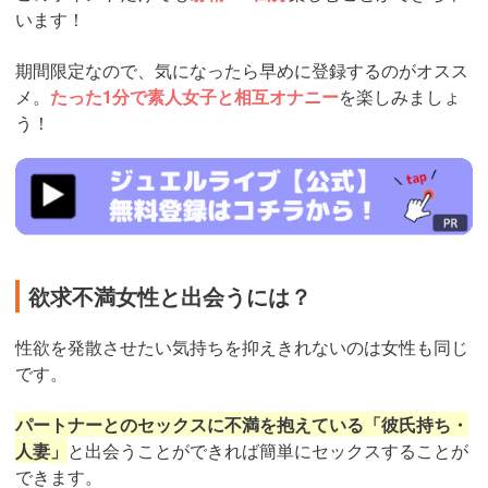
います！
期間限定なので、気になったら早めに登録するのがオスス
メ。
たった1分で素人女子と相互オナニー
を楽しみましょ
う！
https://www.j-
live.tv/LiveChat/acs.php?
si=jwchatt&pid=MLA5661_0004&pa=lp40.php
欲求不満女性と出会うには？
性欲を発散させたい気持ちを抑えきれないのは女性も同じ
です。
パートナーとのセックスに不満を抱えている「彼氏持ち・
人妻」
と出会うことができれば簡単にセックスすることが
できます。