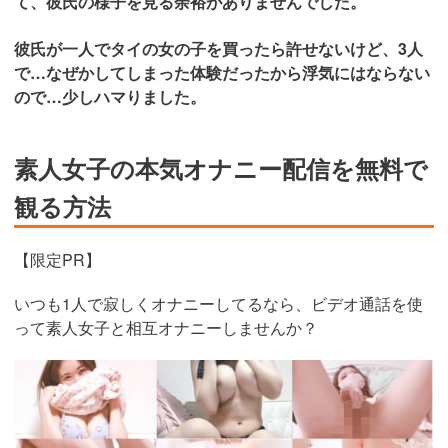
て、彼氏の様子を見る余裕がありませんでした。
彼氏が一人でタイの女の子を買ったら許せないけど、3人
で…なぜかしてしまった体験だったから浮気にはならない
ので…少しハマりました。
素人女子の本気オナニー配信を無料で
観る方法
【限定PR】
いつも1人で寂しくオナニーしてるなら、ビデオ通話を使
って素人女子と相互オナニーしませんか？
https://www.j-
live.tv/LiveChat/acs.php?
si=jwchatt&pid=MLA5661_0004&pa=lp40.php