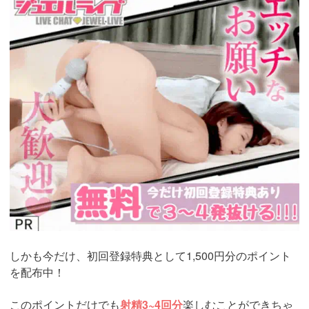
live.tv/LiveChat/acs.php?
si=jwchatt&pid=MLA5661_0004&pa=lp40.php
しかも今だけ、初回登録特典として1,500円分のポイント
を配布中！
このポイントだけでも
射精3~4回分
楽しむことができちゃ