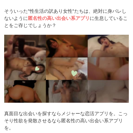
そういった"性生活の訳あり女性"たちは、絶対に身バレし
ないように
匿名性の高い出会い系アプリ
に生息しているこ
とをご存じでしょうか？
https://pcmax.jp/lp/?
ad_id=rm327007
真面目な出会いを探すならメジャーな恋活アプリを。こっ
そり性欲を発散させるなら匿名性の高い出会い系アプリ
を。