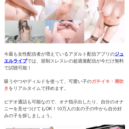
今最も女性配信者が増えているアダルト配信アプリの
ジュ
エルライブ
では、規制スレスレの超過激配信が今だけ無料
で試聴可能！
吸うやつやディルドを使って、可愛い子の
ガチイキ・潮吹
き
をリアルタイムで拝めます。
ビデオ通話も可能なので、オナ指示出したり、自分のオナ
ニーを見せつけてもOK！10万人の女の子の中から自分好
みの子を探しましょう。
https://www.j-