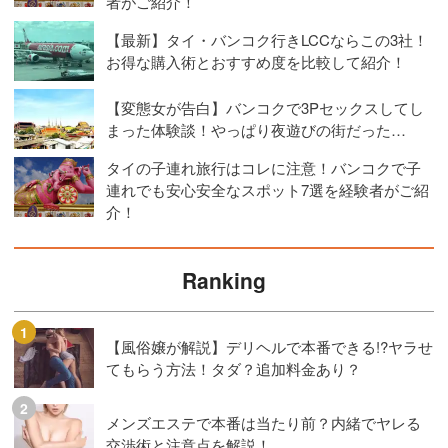
者がご紹介！
【最新】タイ・バンコク行きLCCならこの3社！
お得な購入術とおすすめ度を比較して紹介！
【変態女が告白】バンコクで3Pセックスしてし
まった体験談！やっぱり夜遊びの街だった…
タイの子連れ旅行はコレに注意！バンコクで子
連れでも安心安全なスポット7選を経験者がご紹
介！
Ranking
【風俗嬢が解説】デリヘルで本番できる!?ヤラせ
てもらう方法！タダ？追加料金あり？
メンズエステで本番は当たり前？内緒でヤレる
交渉術と注意点を解説！