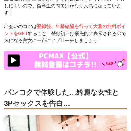
しにくいので、留学生の間ではかなり人気になっていま
す！
出会いのコツは
登録後、年齢確認を行って大量の無料ポイ
ントをGET
すること！登録初日は優先的に表示されるので
気になる美女に一斉にアプローチしましょう！
https://pcmax.jp/lp/?
ad_id=rm327007
バンコクで体験した…綺麗な女性と
3Pセックスを告白…