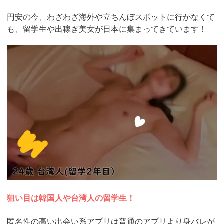
円安の今、わざわざ海外や立ちんぼスポットに行かなくて
も、留学生や出稼ぎ美女が日本に集まってきています！
https://pcmax.jp/lp/?
ad_id=rm327007
狙い目は韓国人や台湾人の留学生！
匿名性の高い出会い系アプリは普通のアプリより身バレが