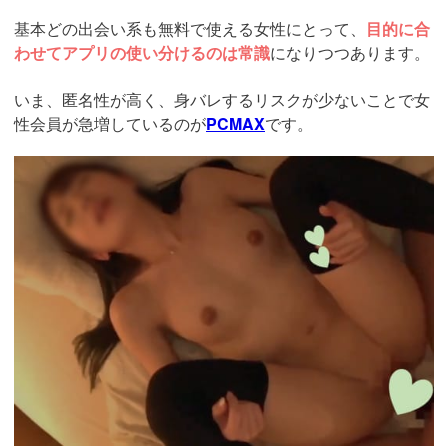
基本どの出会い系も無料で使える女性にとって、
目的に合
わせてアプリの使い分けるのは常識
になりつつあります。
いま、匿名性が高く、身バレするリスクが少ないことで女
性会員が急増しているのが
PCMAX
です。
https://pcmax.jp/lp/?
ad_id=rm327007