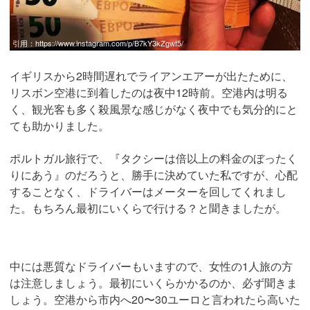
引用：
https://www.instagram.com/p/B7kY3kZgwf5/
イギリスから2時間遅れでライアンエアーが出たために、
リスボン空港に到着したのは夜中12時前。空港内は明る
く、観光客も多く殺風景な感じがなく夜中でも気分的にと
ても助かりました。
ポルトガル旅行で、『タクシーは倍以上の料金のぼったく
りにあう』のだろうと、勝手に決めていた私ですが、心配
することなく、ドライバーはメーターを回してくれまし
た。もちろん最初にいくらで行ける？と聞きましたが。
中には悪質なドライバーもいますので、女性の1人旅の方
は注意しましょう。最初にいくらかかるのか、必ず聞きま
しょう。空港から市内へ20〜30ユーロと言われたら高いた