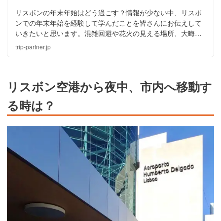
リスボンの年末年始はどう過ごす？情報が少ない中、リスボ
ンでの年末年始を経験して学んだことを皆さんにお伝えして
いきたいと思います。混雑回避や花火の見える場所、大晦日
のカウントダウンイベントを快適に楽しむために必要なこと
trip-partner.jp
もお伝えしてします。
リスボン空港から夜中、市内へ移動す
る時は？