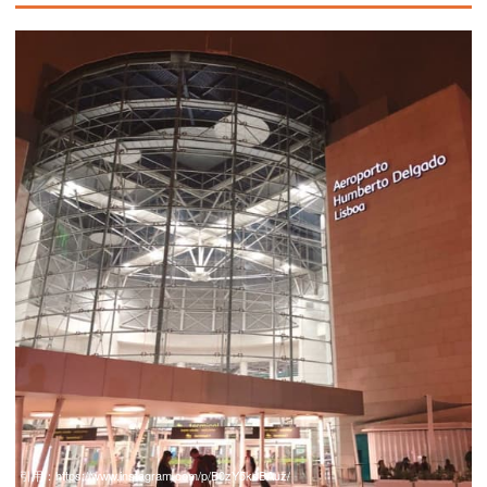
引用：
https://www.instagram.com/p/B0zY5ksBAuz/