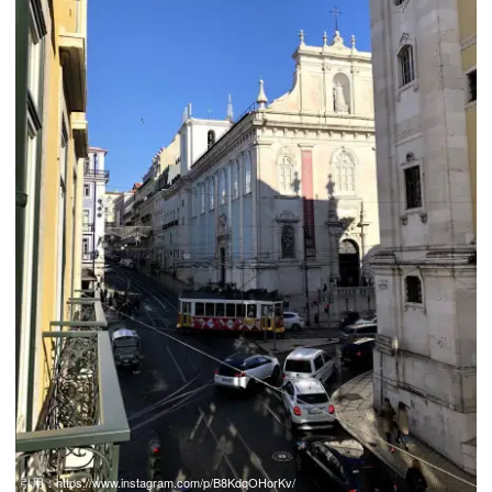
引用：
https://www.instagram.com/p/B8KdqOHorKv/