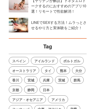
【ヤリチンが解説】下ネタエロト
ークするのにおすすめのアプリ10
選！リモートで性欲解消！
LINEでSEXする方法！ムラっとさ
せるやり方と実体験をご紹介！
Tag
スペイン
アイルランド
ポルトガル
オーストラリア
タイ
熊本
大分
香川
宮城
兵庫
茨城
群馬
京都
静岡
日本
アジア・オセアニア
アメリカ