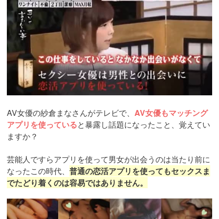
AV女優の紗倉まなさんがテレビで、
AV女優もマッチング
アプリを使っている
と暴露し話題になったこと、覚えてい
ますか？
芸能人ですらアプリを使って男女が出会うのは当たり前に
なったこの時代、
普通の恋活アプリを使ってもセックスま
でたどり着くのは容易ではありません。
https://pcmax.jp/lp/?
ad_id=rm327007