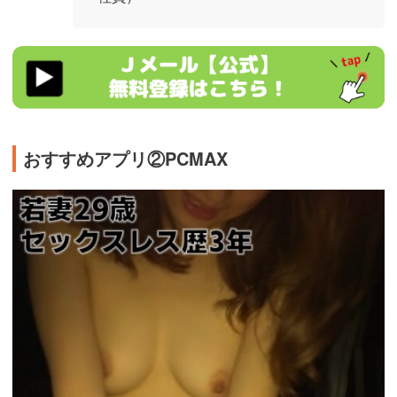
https://ac.m-
ads.jp/t6d63J515a0bact6/cl/?
bId=48d54Uc6&msid=2999
おすすめアプリ②PCMAX
https://pcmax.jp/lp/?
ad_id=rm327007