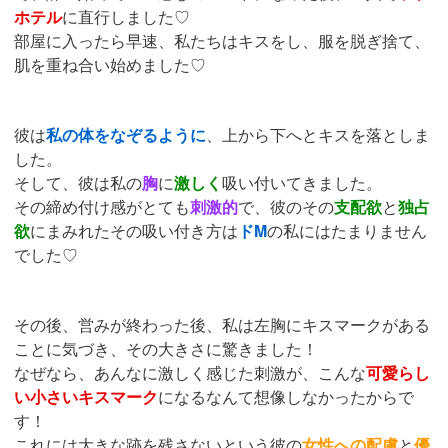
ホテル
に直行しました♡
部屋に入ったら早速、私たちはキスをし、服を脱ぎ捨て、
肌を重ね合い始めました♡
彼は
私の体をなぞるように
、上から下へとキスを落としま
した。
そして、彼は私の
胸
に
激しく
吸い付いてきました。
その締め付け感がとても
刺激的
で、彼のその
支配欲
と
独占
欲
にまみれたその吸い付き方は
ドM
の私にはたまりません
でした♡
その後、営みが終わった後、私は左胸にキスマークがある
ことに気づき、その大きさに驚きました！
なぜなら、あんなに激しく感じた刺激が、こんな
可愛らし
い小さいキスマーク
になるなんて想像しなかったからで
す！
これには大きな跡を残さないという彼の
女性への配慮
と
優