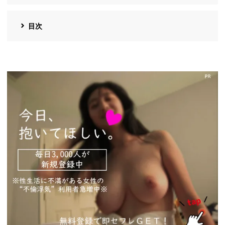
目次
https://pcmax.jp/lp/?
ad_id=rm327007