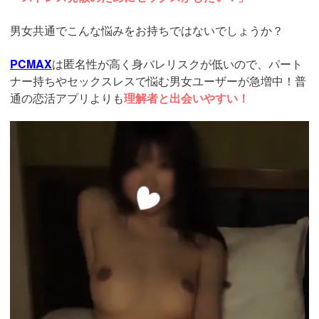
男女共通でこんな悩みをお持ちではないでしょうか？
PCMAX
は匿名性が高く身バレリスクが低いので、パート
ナー持ちやセックスレスで悩む男女ユーザーが急増中！普
通の恋活アプリよりも
理解者と出会いやすい！
https://pcmax.jp/lp/?
ad_id=rm327007