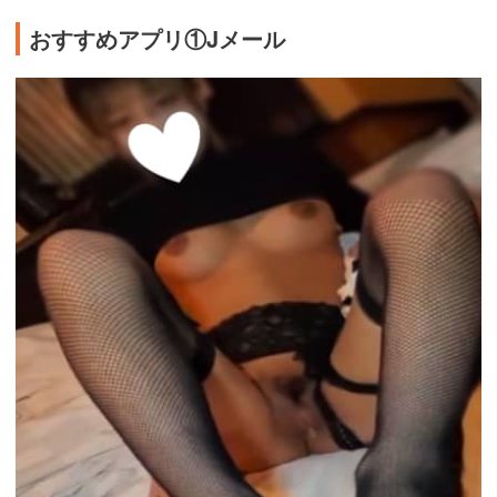
おすすめアプリ①Jメール
https://ac.m-
ads.jp/t6d63J515a0bact6/cl/?
bId=48d54Uc6&msid=2999