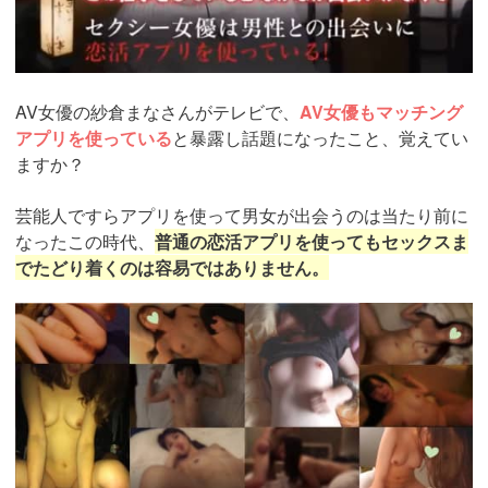
AV女優の紗倉まなさんがテレビで、
AV女優もマッチング
アプリを使っている
と暴露し話題になったこと、覚えてい
ますか？
芸能人ですらアプリを使って男女が出会うのは当たり前に
なったこの時代、
普通の恋活アプリを使ってもセックスま
でたどり着くのは容易ではありません。
https://pcmax.jp/lp/?
ad_id=rm327007