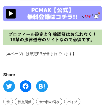
https://pcmax.jp/lp/?
ad_id=rm327007
【本ページには限定PRが含まれています】
Share
性
性交関係
女の性の悩み
バイブ