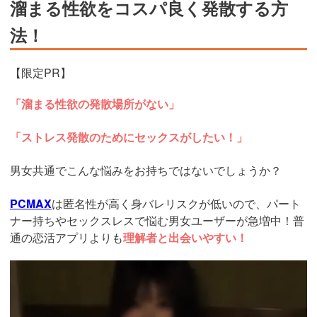
溜まる性欲をコスパ良く発散する方
法！
【限定PR】
「溜まる性欲の発散場所がない」
「ストレス発散のためにセックスがしたい！」
男女共通でこんな悩みをお持ちではないでしょうか？
PCMAX
は匿名性が高く身バレリスクが低いので、パート
ナー持ちやセックスレスで悩む男女ユーザーが急増中！普
通の恋活アプリよりも
理解者と出会いやすい！
https://pcmax.jp/lp/?
ad_id=rm327007