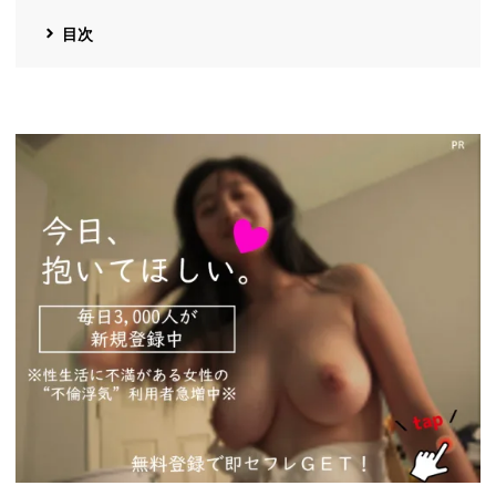
目次
https://pcmax.jp/lp/?
ad_id=rm327007