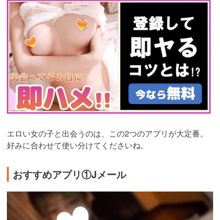
https://pcmax.jp/lp/?
ad_id=rm327007
エロい女の子と出会うのは、この2つのアプリが大定番。
好みに合わせて使い分けてくださいね。
おすすめアプリ①Jメール
https://ac.m-
ads.jp/t6d63J515a0bact6/cl/?
bId=48d54Uc6&msid=2999