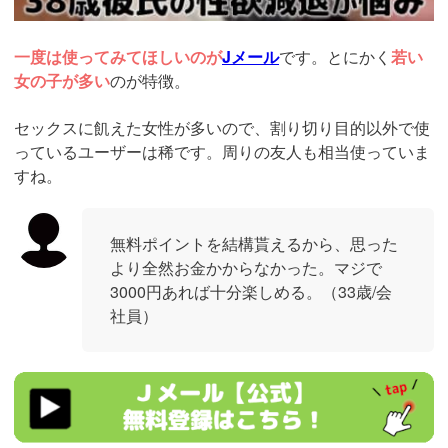
一度は使ってみてほしいのが
Jメール
です。とにかく
若い
女の子が多い
のが特徴。
セックスに飢えた女性が多いので、割り切り目的以外で使
っているユーザーは稀です。周りの友人も相当使っていま
すね。
無料ポイントを結構貰えるから、思った
より全然お金かからなかった。マジで
3000円あれば十分楽しめる。（33歳/会
社員）
https://ac.m-
ads.jp/t6d63J515a0bact6/cl/?
bId=48d54Uc6&msid=2999