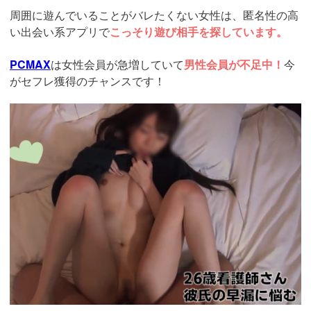
周囲に遊んでいることがバレたくない女性は、匿名性の高
い出会い系アプリで
こっそり遊び相手を探しています。
PCMAX
は女性会員が急増していて
男性会員が不足中！
今
がセフレ獲得のチャンスです！
https://pcmax.jp/lp/?
ad_id=rm307016