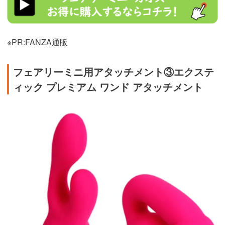
lurl=https%3A%2F%2Fwww.dmm.co.jp%2Fmono%2Fgoods%2F-
%2Fdetail%2F%3D%2Fcid%3Dvibrator0348%2F&af_id=trip01-
007&ch=toolbar&ch_id=link
※PR:FANZA通販
フェアリーミニ用アタッチメント③エクステ
ィック プレミアム ワンド アタッチメント