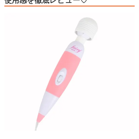
https://al.dmm.co.jp/?
lurl=https%3A%2F%2Fwww.dmm.co.jp%2Fmono%2Fgoods%2F-
%2Fdetail%2F%3D%2Fcid%3Dvibrator0353so%2F&af_id=trip01-
007&ch=toolbar&ch_id=link