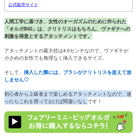
公式販売サイト
人間工学に基づき、女性のオーガズムのために作られた
「オルガBIG」は、クリトリスはもちろん、ヴァギナへの
刺激を得意とするアタッチメントです。
アタッチメントの最大径は4.0センチなので、ヴァギナが
小さめの女性でも無理なく挿入できるサイズ。
そして、
挿入した際には、ブラシがクリトリスを捉えて放
しません♡
初心者から上級者まで楽しめるアタッチメントなので、迷
ったらこれを買っておけば間違いなし
です！
https://al.dmm.co.jp/?
lurl=https%3A%2F%2Fwww.dmm.co.jp%2Fmono%2Fgoods%2F-
%2Fdetail%2F%3D%2Fcid%3Dsonota0165so%2F&af_id=trip01-
007&ch=toolbar&ch_id=link