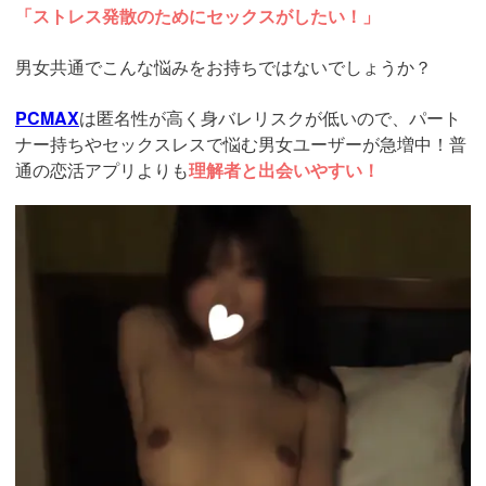
「ストレス発散のためにセックスがしたい！」
男女共通でこんな悩みをお持ちではないでしょうか？
PCMAX
は匿名性が高く身バレリスクが低いので、パート
ナー持ちやセックスレスで悩む男女ユーザーが急増中！普
通の恋活アプリよりも
理解者と出会いやすい！
https://pcmax.jp/lp/?
ad_id=rm327007