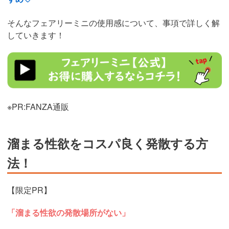
そんなフェアリーミニの使用感について、事項で詳しく解
していきます！
https://al.dmm.co.jp/?
lurl=https%3A%2F%2Fwww.dmm.co.jp%2Fmono%2Fgoods%2F-
%2Fdetail%2F%3D%2Fcid%3Dvibrator0353so%2F&af_id=trip01-
007&ch=toolbar&ch_id=link
※PR:FANZA通販
溜まる性欲をコスパ良く発散する方
法！
【限定PR】
「溜まる性欲の発散場所がない」