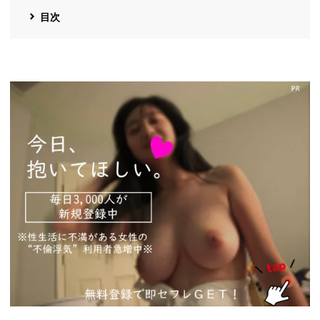
目次
https://pcmax.jp/lp/?
ad_id=rm327007