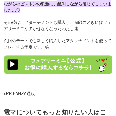
ながらのピストンの刺激に、絶叫しながら感じてしまいま
した…♡
その後は、アタッチメントも購入し、前戯のときにはフェ
アリーミニが欠かせなくなったわたし達。
次回のデートでも新しく購入したアタッチメントを使って
プレイする予定です。笑
https://al.dmm.co.jp/?
lurl=https%3A%2F%2Fwww.dmm.co.jp%2Fmono%2Fgoods%2F-
%2Fdetail%2F%3D%2Fcid%3Dvibrator0353so%2F&af_id=trip01-
007&ch=toolbar&ch_id=link
※PR:FANZA通販
電マについてもっと知りたい人はこ