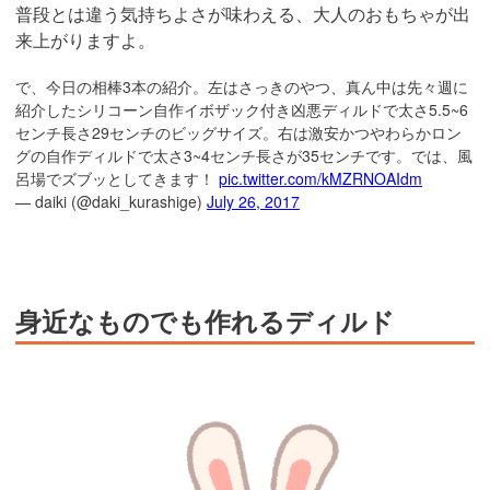
普段とは違う気持ちよさが味わえる、大人のおもちゃが出
来上がりますよ。
で、今日の相棒3本の紹介。左はさっきのやつ、真ん中は先々週に
紹介したシリコーン自作イボザック付き凶悪ディルドで太さ5.5~6
センチ長さ29センチのビッグサイズ。右は激安かつやわらかロン
グの自作ディルドで太さ3~4センチ長さが35センチです。では、風
呂場でズブッとしてきます！
pic.twitter.com/kMZRNOAIdm
— daiki (@daki_kurashige)
July 26, 2017
身近なものでも作れるディルド