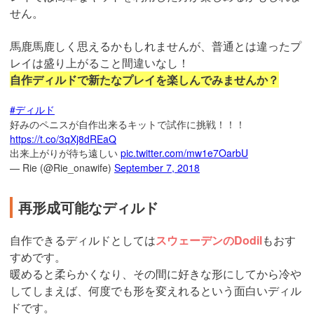
せん。
馬鹿馬鹿しく思えるかもしれませんが、普通とは違ったプ
レイは盛り上がること間違いなし！
自作ディルドで新たなプレイを楽しんでみませんか？
#ディルド
好みのペニスが自作出来るキットで試作に挑戦！！！
https://t.co/3qXj8dREaQ
出来上がりが待ち遠しい
pic.twitter.com/mw1e7OarbU
— Rie (@Rie_onawife)
September 7, 2018
再形成可能なディルド
自作できるディルドとしては
スウェーデンのDodil
もおす
すめです。
暖めると柔らかくなり、その間に好きな形にしてから冷や
してしまえば、何度でも形を変えれるという面白いディル
ドです。