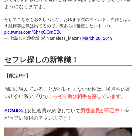
ようになりますよ。
そしてこちらもお久しぶりな、おゆまる製のディルド。自作とはい
え結構雰囲気は出てるので、隙あらば量産したいトコロ。
pic.twitter.com/Gh1cQQmDB0
— 七島じん@🔞垢 (@Nameless_Mazin)
March 28, 2019
セフレ探しの新常識！
【限定PR】
周囲に遊んでいることがバレたくない女性は、匿名性の高
い出会い系アプリで
こっそり遊び相手を探しています。
PCMAX
は女性会員が急増していて
男性会員が不足中！
今
がセフレ獲得のチャンスです！
https://pcmax.jp/lp/?