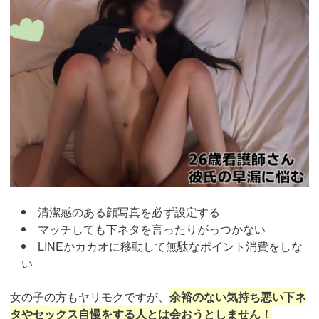
ad_id=rm307016
清潔感のある顔写真を必ず設定する
マッチしても下ネタを言ったりがっつかない
LINEかカカオに移動して無駄なポイント消費をしな
い
女の子の方もヤリモクですが、
余裕のない気持ち悪い下ネ
タやセックス自慢をする人とは会おうとしません！