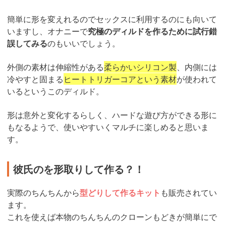
簡単に形を変えれるのでセックスに利用するのにも向いて
いますし、オナニーで
究極のディルドを作るために試行錯
誤してみる
のもいいでしょう。
外側の素材は伸縮性がある
柔らかいシリコン製
、内側には
冷やすと固まる
ヒートトリガーコアという素材
が使われて
いるというこのディルド。
形は意外と変化するらしく、ハードな遊び方ができる形に
もなるようで、使いやすいくマルチに楽しめると思いま
す。
彼氏のを形取りして作る？！
実際のちんちんから
型どりして作るキット
も販売されてい
ます。
これを使えば本物のちんちんのクローンもどきが簡単にで