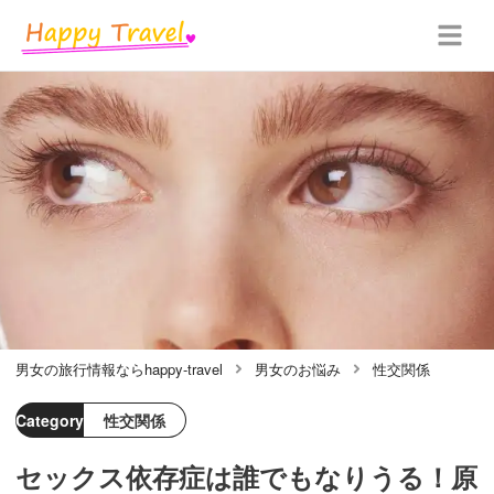
男女の旅行情報ならhappy-travel
男女のお悩み
性交関係
Category
性交関係
セックス依存症は誰でもなりうる！原