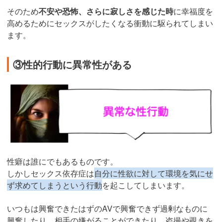
そのため
不安や恐怖、さらに寂しさを感じた時
に幸福度を
高めるためにセックスがしたくなる衝動に駆られてしまい
ます。
③性的行動に異常性がある
性癖は誰にでもあるものです。
しかしセックス依存症は
自分に性欲に対して環境を気にせ
ず求めてしまうという行動
を起こしてしまいます。
いつもは興奮できたはずのAVで興奮できず過剰なものに
興奮したり、相手の嫌がることができたり、盗撮や覗きを