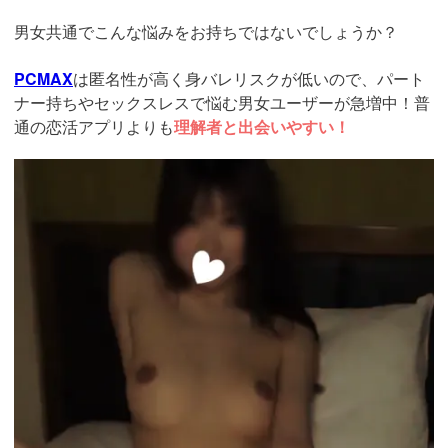
男女共通でこんな悩みをお持ちではないでしょうか？
PCMAX
は匿名性が高く身バレリスクが低いので、パート
ナー持ちやセックスレスで悩む男女ユーザーが急増中！普
通の恋活アプリよりも
理解者と出会いやすい！
https://pcmax.jp/lp/?
ad_id=rm327007