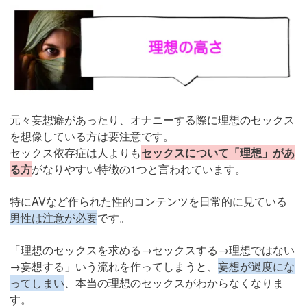
元々妄想癖があったり、オナニーする際に理想のセックス
を想像している方は要注意です。
セックス依存症は人よりも
セックスについて「理想」があ
る方
がなりやすい特徴の1つと言われています。
特にAVなど作られた性的コンテンツを日常的に見ている
男性は注意が必要
です。
「理想のセックスを求める→セックスする→理想ではない
→妄想する」いう流れを作ってしまうと、
妄想が過度にな
ってしまい
、本当の理想のセックスがわからなくなりま
す。