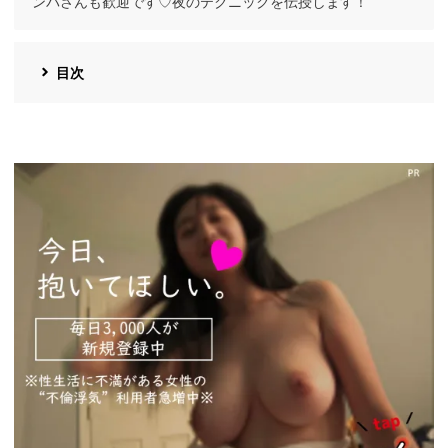
ンパさんも歓迎です♡夜のテクニックを伝授します！
目次
https://pcmax.jp/lp/?
ad_id=rm327007