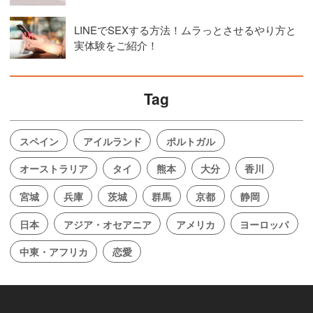
LINEでSEXする方法！ムラっとさせるやり方と
実体験をご紹介！
Tag
スペイン
アイルランド
ポルトガル
オーストラリア
タイ
熊本
大分
香川
宮城
兵庫
茨城
群馬
京都
静岡
日本
アジア・オセアニア
アメリカ
ヨーロッパ
中東・アフリカ
恋愛