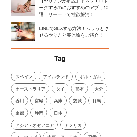
【ヤリチンが解説】下ネタエロト
ークするのにおすすめのアプリ10
選！リモートで性欲解消！
LINEでSEXする方法！ムラっとさ
せるやり方と実体験をご紹介！
Tag
スペイン
アイルランド
ポルトガル
オーストラリア
タイ
熊本
大分
香川
宮城
兵庫
茨城
群馬
京都
静岡
日本
アジア・オセアニア
アメリカ