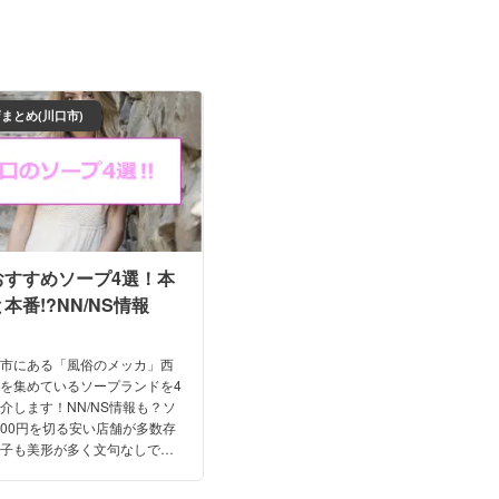
まとめ(川口市)
おすすめソープ4選！本
本番!?NN/NS情報
口市にある「風俗のメッカ」西
を集めているソープランドを4
介します！NN/NS情報も？ソ
,000円を切る安い店舗が多数存
の子も美形が多く文句なしで
ミやおすすめの女の子も紹介し
！参考にぜひご覧ください！