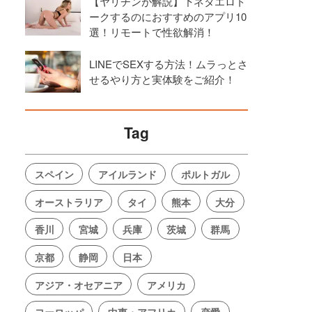
【ヤリチンが解説】下ネタエロト
ークするのにおすすめのアプリ10
選！リモートで性欲解消！
LINEでSEXする方法！ムラっとさ
せるやり方と実体験をご紹介！
Tag
スペイン
アイルランド
ポルトガル
オーストラリア
タイ
熊本
大分
香川
宮城
兵庫
茨城
群馬
京都
静岡
日本
アジア・オセアニア
アメリカ