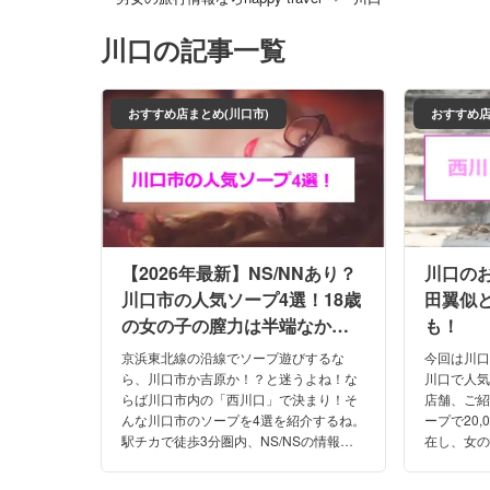
川口
の記事一覧
おすすめ店まとめ(川口市)
おすすめ店
【2026年最新】NS/NNあり？
川口の
川口市の人気ソープ4選！18歳
田翼似と
の女の子の膣力は半端なかっ
も！
た！
京浜東北線の沿線でソープ遊びするな
今回は川
ら、川口市か吉原か！？と迷うよね！な
川口で人気
らば川口市内の「西川口」で決まり！そ
店舗、ご紹
んな川口市のソープを4選を紹介するね。
ープで20
駅チカで徒歩3分圏内、NS/NSの情報が
在し、女
多いから体験してきたよ！18歳の子と恋
す！口コ
人気分を堪能！口コミもみて！
ています