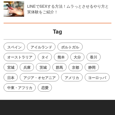
LINEでSEXする方法！ムラっとさせるやり方と
実体験をご紹介！
Tag
スペイン
アイルランド
ポルトガル
オーストラリア
タイ
熊本
大分
香川
宮城
兵庫
茨城
群馬
京都
静岡
日本
アジア・オセアニア
アメリカ
ヨーロッパ
中東・アフリカ
恋愛