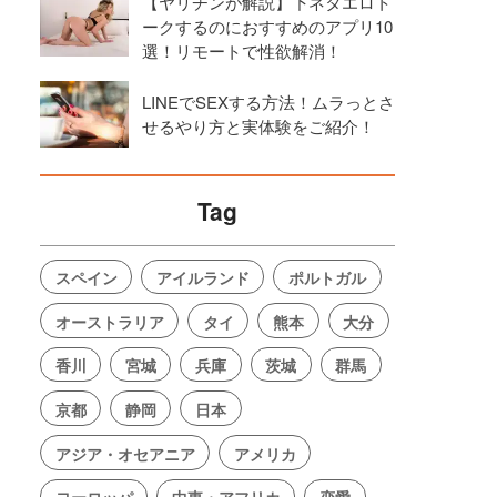
【ヤリチンが解説】下ネタエロト
ークするのにおすすめのアプリ10
選！リモートで性欲解消！
LINEでSEXする方法！ムラっとさ
せるやり方と実体験をご紹介！
Tag
スペイン
アイルランド
ポルトガル
オーストラリア
タイ
熊本
大分
香川
宮城
兵庫
茨城
群馬
京都
静岡
日本
アジア・オセアニア
アメリカ