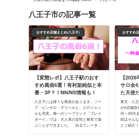
八王子市
の記事一覧
おすすめ店舗まとめ(八王子)
おすすめ店
【変態レポ】八王子駅のおす
【202
すめ風俗6選！有村架純似と本
サロ全
番・3P？！NN/NS情報も！
た天使
八王子には様々な風俗があります。ソー
東京・八
プ・ピンサロ・デリヘルと、どのジャン
が4店舗存
ルも充実。唯一のソープランド「プレイ
代～30代
ボーイ」では、大人系の女性と格安で遊
回はそん
ぶことができました。「めるてぃーき
とご紹介
す」には、アイドル級に可愛い子ばかり
デリへルを
が在籍。超どスケベな3Pは最高でした
本番やNN