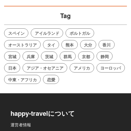
Tag
スペイン
アイルランド
ポルトガル
オーストラリア
タイ
熊本
大分
香川
宮城
兵庫
茨城
群馬
京都
静岡
日本
アジア・オセアニア
アメリカ
ヨーロッパ
中東・アフリカ
恋愛
happy-travelについて
運営者情報