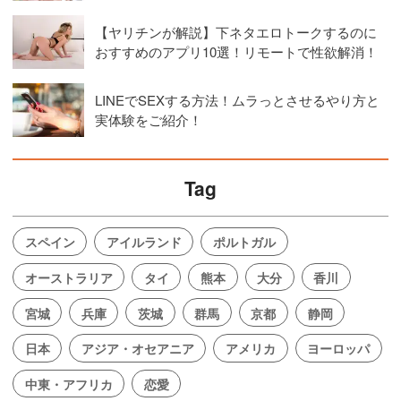
【ヤリチンが解説】下ネタエロトークするのに
おすすめのアプリ10選！リモートで性欲解消！
LINEでSEXする方法！ムラっとさせるやり方と
実体験をご紹介！
Tag
スペイン
アイルランド
ポルトガル
オーストラリア
タイ
熊本
大分
香川
宮城
兵庫
茨城
群馬
京都
静岡
日本
アジア・オセアニア
アメリカ
ヨーロッパ
中東・アフリカ
恋愛