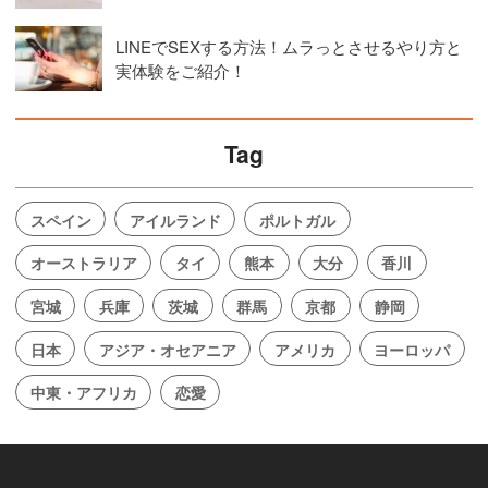
LINEでSEXする方法！ムラっとさせるやり方と
実体験をご紹介！
Tag
スペイン
アイルランド
ポルトガル
オーストラリア
タイ
熊本
大分
香川
宮城
兵庫
茨城
群馬
京都
静岡
日本
アジア・オセアニア
アメリカ
ヨーロッパ
中東・アフリカ
恋愛