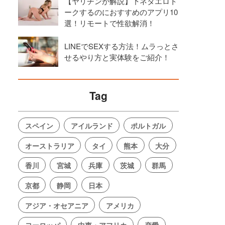
【ヤリチンが解説】下ネタエロト
ークするのにおすすめのアプリ10
選！リモートで性欲解消！
LINEでSEXする方法！ムラっとさ
せるやり方と実体験をご紹介！
Tag
スペイン
アイルランド
ポルトガル
オーストラリア
タイ
熊本
大分
香川
宮城
兵庫
茨城
群馬
京都
静岡
日本
アジア・オセアニア
アメリカ