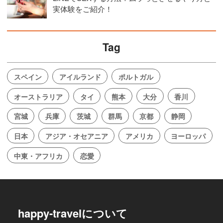
実体験をご紹介！
Tag
スペイン
アイルランド
ポルトガル
オーストラリア
タイ
熊本
大分
香川
宮城
兵庫
茨城
群馬
京都
静岡
日本
アジア・オセアニア
アメリカ
ヨーロッパ
中東・アフリカ
恋愛
happy-travelについて