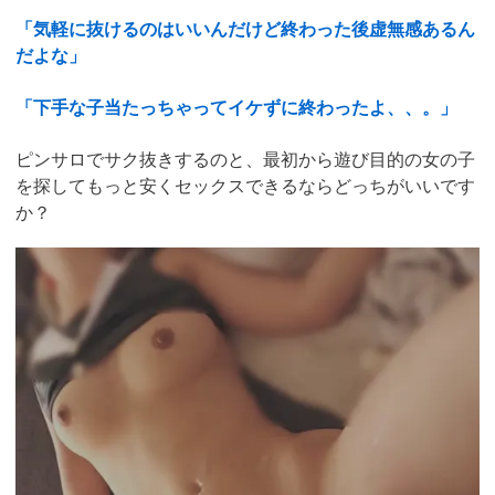
「気軽に抜けるのはいいんだけど終わった後虚無感あるん
だよな」
「下手な子当たっちゃってイケずに終わったよ、、。」
ピンサロでサク抜きするのと、最初から遊び目的の女の子
を探してもっと安くセックスできるならどっちがいいです
か？
https://pcmax.jp/lp/?
ad_id=rm327007