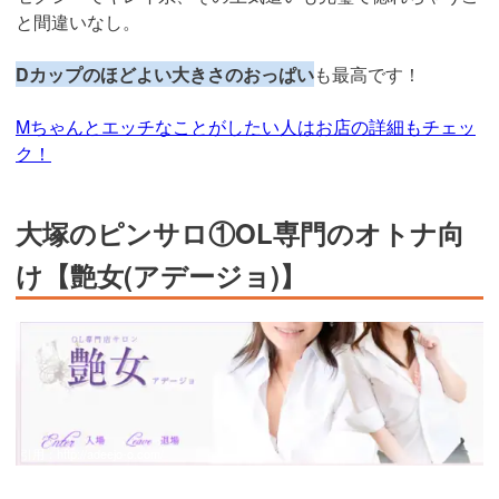
と間違いなし。
Dカップのほどよい大きさのおっぱい
も最高です！
Mちゃんとエッチなことがしたい人はお店の詳細もチェッ
ク！
大塚のピンサロ①OL専門のオトナ向
け【艶女(アデージョ)】
引用：
http://adeejo-o.com/