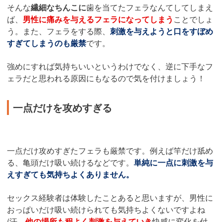
そんな
繊細なちんこに
歯を当てたフェラなんてしてしまえ
ば、
男性に痛みを与えるフェラになってしまう
ことでしょ
う。また、フェラをする際、
刺激を与えようと口をすぼめ
すぎてしまうのも厳禁
です。
強めにすれば気持ちいいというわけでなく、逆に下手なフ
ェラだと思われる原因にもなるので気を付けましょう！
一点だけを攻めすぎる
一点だけ攻めすぎたフェラも厳禁です。例えば竿だけ舐め
る、亀頭だけ吸い続けるなどです。
単純に一点に刺激を与
えすぎても気持ちよくありません。
セックス経験者は体験したことあると思いますが、男性に
おっぱいだけ吸い続けられても気持ちよくないですよね
(汗
他の場所も程よく刺激を与えていき
快感に変化を付