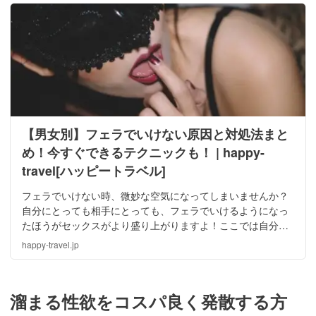
【男女別】フェラでいけない原因と対処法まと
め！今すぐできるテクニックも！ | happy-
travel[ハッピートラベル]
フェラでいけない時、微妙な空気になってしまいませんか？
自分にとっても相手にとっても、フェラでいけるようになっ
たほうがセックスがより盛り上がりますよ！ここでは自分や
パートナーがフェラでいけないときの原因と対処法を、男女
happy-travel.jp
別でまとめてご紹介します。
溜まる性欲をコスパ良く発散する方