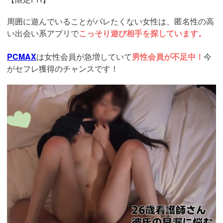
周囲に遊んでいることがバレたくない女性は、匿名性の高
い出会い系アプリで
こっそり遊び相手を探しています。
PCMAX
は女性会員が急増していて
男性会員が不足中！
今
がセフレ獲得のチャンスです！
https://pcmax.jp/lp/?
ad_id=rm307016