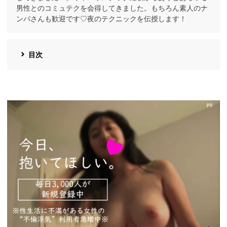
男性とのコミュテクを会得してきました。もちろん素人のナ
ンパさんも歓迎です♡夜のテクニックを伝授します！
目次
https://pcmax.jp/lp/?
ad_id=rm327007