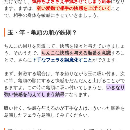
だけでなく、
気持ちよささえ半減させてしまう結果
になり
ます。まずは、
弱い愛撫で相手の快感を上げていく
こと
で、相手の身体を敏感にさせていきましょう。
玉・竿・亀頭の順が鉄則？
ちんこの周りを刺激して、快感を段々と与えていきましょ
う。そのうえで、
ちんこに快感を与える順番を意識
するこ
とで、さらに
下手なフェラを誤魔化すこと
ができます。
まず、刺激する場合は、竿を触りながら玉に吸い付き、次
に竿、亀頭の順にすると快感をだんだんと上げることがで
きますよ。この時に亀頭に吸い付いてしまうと、
いきなり
強い快感を与えてしまう結果
になります。
吸い付く、快感を与えるのが下手な人はこういった順番を
意識したフェラを意識してみてください。