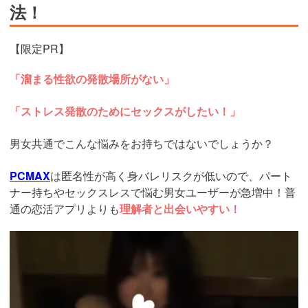
法！
【限定PR】
「溜まる性欲の発散場所がない」
「ストレス発散のためにセックスがしたい！」
男女共通でこんな悩みをお持ちではないでしょうか？
PCMAX
は匿名性が高く身バレリスクが低いので、パート
ナー持ちやセックスレスで悩む男女ユーザーが急増中！普
通の恋活アプリよりも
理解者と出会いやすい！
https://pcmax.jp/lp/?
ad_id=rm327007