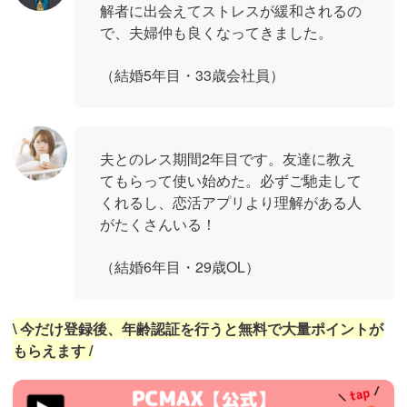
解者に出会えてストレスが緩和されるの
で、夫婦仲も良くなってきました。
（結婚5年目・33歳会社員）
夫とのレス期間2年目です。友達に教え
てもらって使い始めた。必ずご馳走して
くれるし、恋活アプリより理解がある人
がたくさんいる！
（結婚6年目・29歳OL）
\ 今だけ登録後、年齢認証を行うと無料で大量ポイントが
もらえます /
https://pcmax.jp/lp/?
ad_id=rm327007