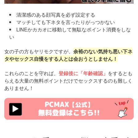
清潔感のある顔写真を必ず設定する
マッチしても下ネタを言ったりがっつかない
LINEかカカオに移動して無駄なポイント消費をしな
い
女の子の方もヤリモクですが、
余裕のない気持ち悪い下ネ
タやセックス自慢をする人とは会おうとしません！
これらのことを守れば、
登録後に「年齢確認」
をするとも
らえる大量の無料ポイントだけでセックスするのも難しく
ありません！
https://pcmax.jp/lp/?
ad_id=rm307016