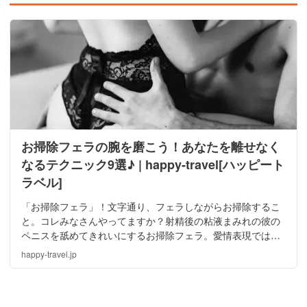
お掃除フェラの腕を磨こう！あなたを離せなく
なるテクニック9選♪ | happy-travel[ハッピート
ラベル]
「お掃除フェラ」！文字通り、フェラしながらお掃除するこ
と。コレみなさんやってますか？射精後の粘液まみれの彼の
ペニスを舐めてきれいにするお掃除フェラ。愛情表現ではあ
るけれど、やり方によっては男性に不評なことも・・・フェ
happy-travel.jp
ラ大得意な私がオススメテクを解説しますよ♪