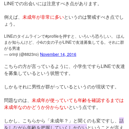
LINEでの出会いには注意すべき点があります。
例えば、
未成年が非常に多い
というのは警戒すべき点でし
ょう。
LINEのタイムラインで#profileを押すと、いろいろ恐ろしい。 ほん
まか知らんけど、小6の女の子がLINEで友達募集してる。それに群
がる男達
— orinji (@8823ro)
November 14, 2016
こちらの方が言っているように、小学生ですらLINEで友達
を募集しているという状態です。
しかもそれに男性が群がっているというのが現状です。
問題なのは、
未成年が使っていても年齢を確認するまでは
未成年なのかどうか分からない
という点です。
しかし、こちらから「未成年？」と聞くのも変ですし、
話
をしながら年齢を把握していくしかない
ということが言え