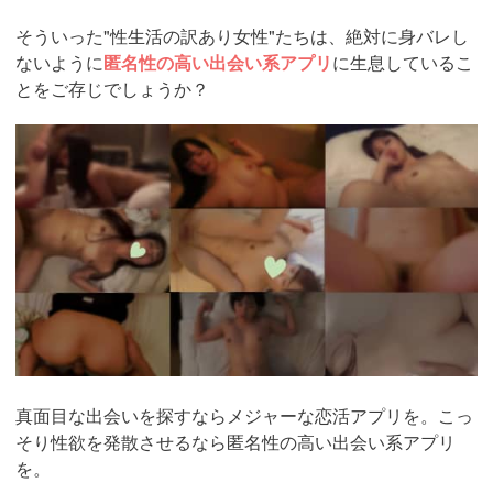
そういった"性生活の訳あり女性"たちは、絶対に身バレし
ないように
匿名性の高い出会い系アプリ
に生息しているこ
とをご存じでしょうか？
https://pcmax.jp/lp/?
ad_id=rm327007
真面目な出会いを探すならメジャーな恋活アプリを。こっ
そり性欲を発散させるなら匿名性の高い出会い系アプリ
を。