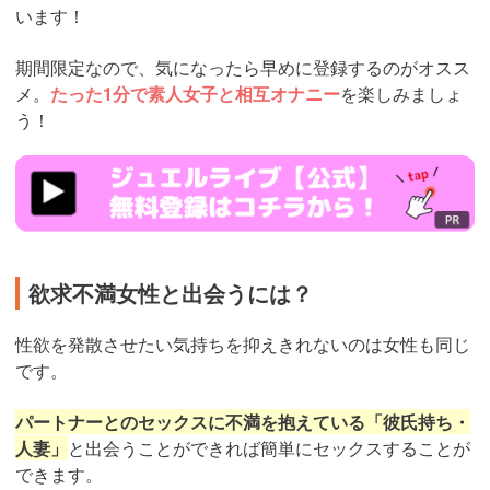
います！
期間限定なので、気になったら早めに登録するのがオスス
メ。
たった1分で素人女子と相互オナニー
を楽しみましょ
う！
https://www.j-
live.tv/LiveChat/acs.php?
si=jwchatt&pid=MLA5661_0004&pa=lp40.php
欲求不満女性と出会うには？
性欲を発散させたい気持ちを抑えきれないのは女性も同じ
です。
パートナーとのセックスに不満を抱えている「彼氏持ち・
人妻」
と出会うことができれば簡単にセックスすることが
できます。