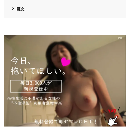
目次
https://pcmax.jp/lp/?
ad_id=rm327007