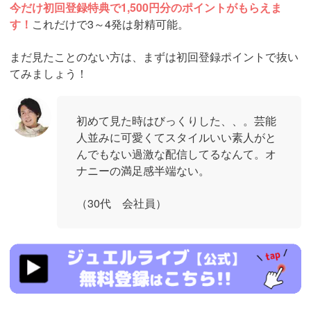
今だけ初回登録特典で1,500円分のポイントがもらえま
す！
これだけで3～4発は射精可能。
まだ見たことのない方は、まずは初回登録ポイントで抜い
てみましょう！
初めて見た時はびっくりした、、。芸能
人並みに可愛くてスタイルいい素人がと
んでもない過激な配信してるなんて。オ
ナニーの満足感半端ない。
（30代 会社員）
https://www.j-
live.tv/LiveChat/acs.php?
si=jwchatt&pid=MLA5661_0004&pa=lp40.php