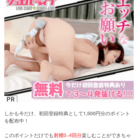
live.tv/LiveChat/acs.php?
si=jwchatt&pid=MLA5661_0004&pa=lp40.php
しかも今だけ、初回登録特典として1,500円分のポイント
を配布中！
このポイントだけでも
射精3~4回分
楽しむことができちゃ