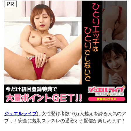
https://www.j-
live.tv/LiveChat/acs.php?
si=jwchatt&pid=MLA5661_0004&pa=lp40.php
ジュエルライブ
は女性登録者数10万人越えを誇る人気のア
プリ！安全に規制スレスレの過激オナ配信が楽しめます！