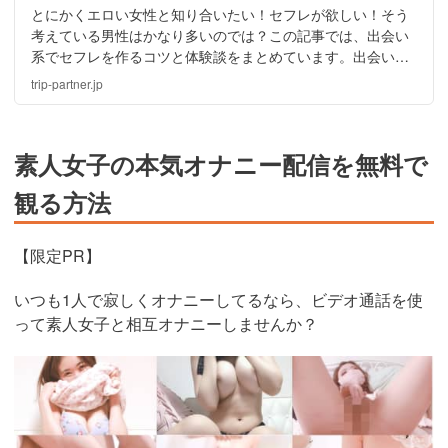
とにかくエロい女性と知り合いたい！セフレが欲しい！そう
考えている男性はかなり多いのでは？この記事では、出会い
系でセフレを作るコツと体験談をまとめています。出会い系
を使ってセフレを作りたいと考えている人は、ぜひ読んでみ
trip-partner.jp
てください。
素人女子の本気オナニー配信を無料で
観る方法
【限定PR】
いつも1人で寂しくオナニーしてるなら、ビデオ通話を使
って素人女子と相互オナニーしませんか？
https://www.j-
live.tv/LiveChat/acs.php?
si=jwchatt&pid=MLA5661_0004&pa=lp40.php