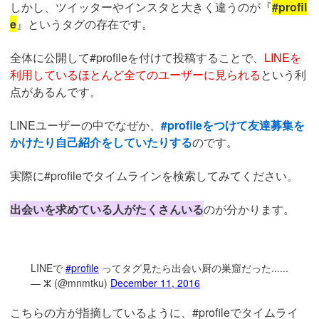
しかし、ツイッターやインスタと大きく違うのが『
#profil
e
』というタグの存在です。
全体に公開して#profileを付けて投稿することで、
LINEを
利用しているほとんど全てのユーザーに見られる
という利
点があるんです。
LINEユーザーの中でなぜか、
#profileをつけて友達募集を
かけたり自己紹介をしていたりする
のです。
実際に#profileでタイムラインを検索してみてください。
出会いを求めている人がたくさんいる
のが分かります。
LINEで
#profile
ってタグ見たら出会い厨の巣窟だった......
— ⵣ (@mnmtku)
December 11, 2016
こちらの方が指摘しているように、#profileでタイムライ