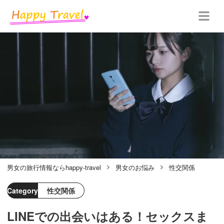
男女の旅行情報ならhappy-travel
男女のお悩み
性交関係
Category
性交関係
LINEでの出会いはある！セックスま