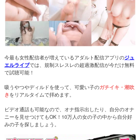
今最も女性配信者が増えているアダルト配信アプリの
ジュ
エルライブ
では、規制スレスレの超過激配信が今だけ無料
で試聴可能！
吸うやつやディルドを使って、可愛い子の
ガチイキ・潮吹
き
をリアルタイムで拝めます。
ビデオ通話も可能なので、オナ指示出したり、自分のオナ
ニーを見せつけてもOK！10万人の女の子の中から自分好
みの子を探しましょう。
https://www.j-