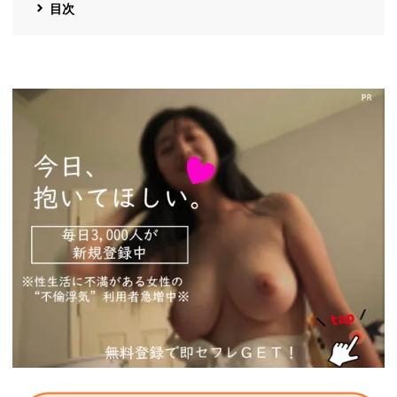
目次
https://pcmax.jp/lp/?
ad_id=rm327007