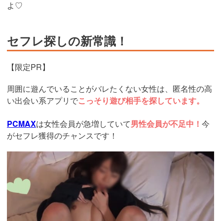
よ♡
セフレ探しの新常識！
【限定PR】
周囲に遊んでいることがバレたくない女性は、匿名性の高
い出会い系アプリで
こっそり遊び相手を探しています。
PCMAX
は女性会員が急増していて
男性会員が不足中！
今
がセフレ獲得のチャンスです！
https://pcmax.jp/lp/?
ad_id=rm307016