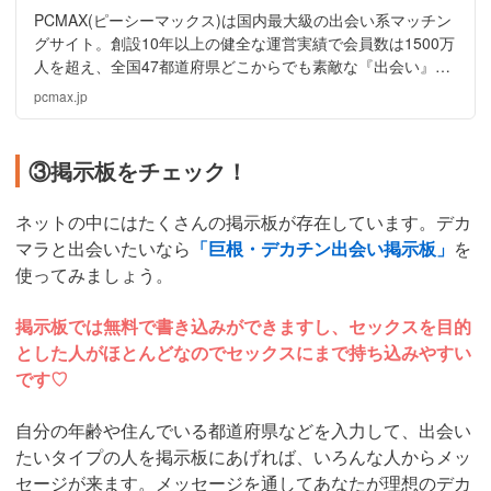
PCMAX(ピーシーマックス)は国内最大級の出会い系マッチン
グサイト。創設10年以上の健全な運営実績で会員数は1500万
人を超え、全国47都道府県どこからでも素敵な『出会い』が
見つかります。スマホ・アプリも対応、今出会えるチャンス
pcmax.jp
を逃しません。
③掲示板をチェック！
ネットの中にはたくさんの掲示板が存在しています。デカ
マラと出会いたいなら
「巨根・デカチン出会い掲示板」
を
使ってみましょう。
掲示板では無料で書き込みができますし、セックスを目的
とした人がほとんどなのでセックスにまで持ち込みやすい
です♡
自分の年齢や住んでいる都道府県などを入力して、出会い
たいタイプの人を掲示板にあげれば、いろんな人からメッ
セージが来ます。メッセージを通してあなたが理想のデカ