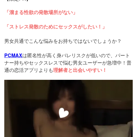
「溜まる性欲の発散場所がない」
「ストレス発散のためにセックスがしたい！」
男女共通でこんな悩みをお持ちではないでしょうか？
PCMAX
は匿名性が高く身バレリスクが低いので、パート
ナー持ちやセックスレスで悩む男女ユーザーが急増中！普
通の恋活アプリよりも
理解者と出会いやすい！
https://pcmax.jp/lp/?
ad_id=rm327007