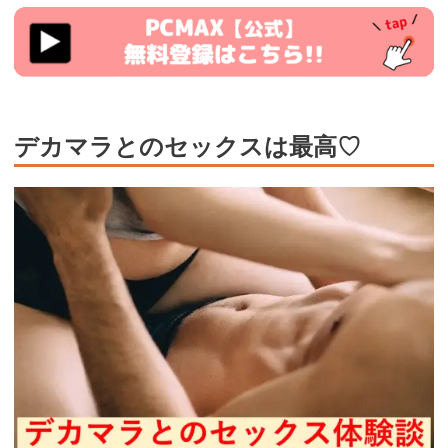
https://pcmax.jp/lp/?
ad_id=rm307016
デカマラとのセックスは最高♡