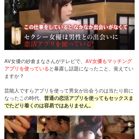
AV女優の紗倉まなさんがテレビで、
AV女優もマッチング
アプリを使っている
と暴露し話題になったこと、覚えてい
ますか？
芸能人ですらアプリを使って男女が出会うのは当たり前に
なったこの時代、
普通の恋活アプリを使ってもセックスま
でたどり着くのは容易ではありません。
https://pcmax.jp/lp/?
ad_id=rm327007