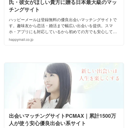
氏・彼女がほしい貴方に贈る日本最大級のマッ
チングサイト
ハッピーメールは登録無料の優良出会いマッチングサイトで
す。趣味友から恋活・婚活まで幅広い出会いを提供。スマ
ホ・アプリにも対応しているから初めての方でも安心してご
利用頂けます。20年の運営実績で累計会員数2,500万以上、
happymail.co.jp
全国47都道府県のどこからでも素敵な出会いを見つけること
ができます。
出会いマッチングサイトPCMAX｜累計1500万
人が使う安心優良出会い系サイト