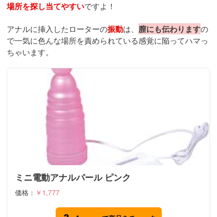
場所を探し当てやすい
ですよ！
アナルに挿入したローターの
振動
は、
膣にも伝わります
の
で一気に色んな場所を責められている感覚に陥ってハマっ
ちゃいます。
ミニ電動アナルパール ピンク
価格：
￥1,777