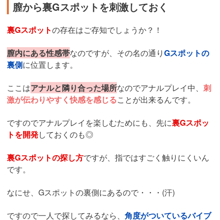
膣から裏Gスポットを刺激しておく
裏Gスポット
の存在はご存知でしょうか？！
膣内にある性感帯
なのですが、その名の通り
Gスポットの
裏側
に位置します。
ここは
アナルと隣り合った場所
なのでアナルプレイ中、
刺
激が伝わりやすく快感を感じる
ことが出来るんです。
ですのでアナルプレイを楽しむためにも、先に
裏Gスポッ
トを開発
しておくのも◎
裏Gスポットの探し方
ですが、指ではすごく触りにくいん
です。
なにせ、Gスポットの裏側にあるので・・・(汗)
ですので一人で探してみるなら、
角度がついているバイブ