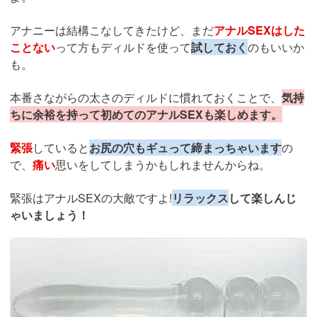
アナニーは結構こなしてきたけど、まだ
アナルSEXはした
ことない
って方もディルドを使って
試しておく
のもいいか
も。
本番さながらの太さのディルドに慣れておくことで、
気持
ちに余裕を持って初めてのアナルSEXも楽しめます。
緊張
していると
お尻の穴もギュって締まっちゃいます
の
で、
痛い
思いをしてしまうかもしれませんからね。
緊張はアナルSEXの大敵ですよ!
リラックス
して楽しんじ
ゃいましょう！