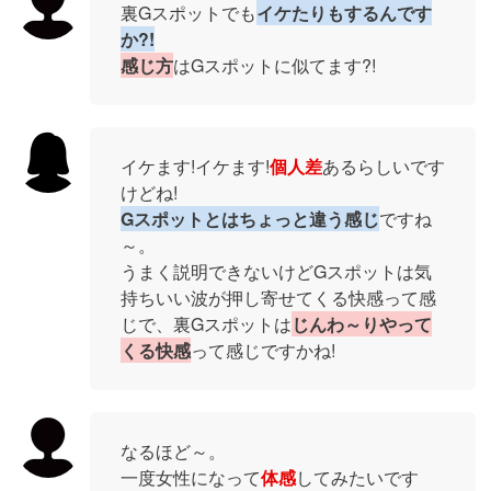
裏Gスポットでも
イケたりもするんです
か?!
感じ方
はGスポットに似てます?!
イケます!イケます!
個人差
あるらしいです
けどね!
Gスポットとはちょっと違う感じ
ですね
～。
うまく説明できないけどGスポットは気
持ちいい波が押し寄せてくる快感って感
じで、裏Gスポットは
じんわ～りやって
くる快感
って感じですかね!
なるほど～。
一度女性になって
体感
してみたいです