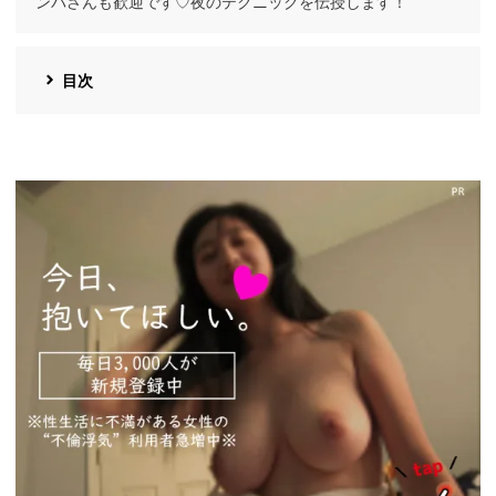
ンパさんも歓迎です♡夜のテクニックを伝授します！
目次
https://pcmax.jp/lp/?
ad_id=rm327007