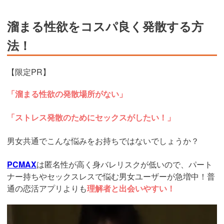
溜まる性欲をコスパ良く発散する方
法！
【限定PR】
「溜まる性欲の発散場所がない」
「ストレス発散のためにセックスがしたい！」
男女共通でこんな悩みをお持ちではないでしょうか？
PCMAX
は匿名性が高く身バレリスクが低いので、パート
ナー持ちやセックスレスで悩む男女ユーザーが急増中！普
通の恋活アプリよりも
理解者と出会いやすい！
https://pcmax.jp/lp/?
ad_id=rm327007