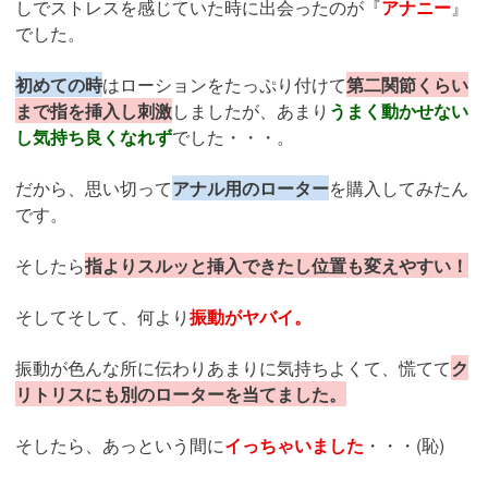
しでストレスを感じていた時に出会ったのが『
アナニー
』
でした。
初めての時
はローションをたっぷり付けて
第二関節くらい
まで指を挿入し刺激
しましたが、あまり
うまく動かせない
し気持ち良くなれず
でした・・・。
だから、思い切って
アナル用のローター
を購入してみたん
です。
そしたら
指よりスルッと挿入できたし位置も変えやすい！
そしてそして、何より
振動がヤバイ。
振動が色んな所に伝わりあまりに気持ちよくて、慌てて
ク
リトリスにも別のローターを当てました。
そしたら、あっという間に
イっちゃいました
・・・(恥)