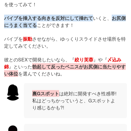
を使ってみて！
バイブを挿入する向きを反対にして挿れて
いくと、
お尻側
にうまく当てる
ことができます！
バイブを
振動
させながら、ゆっくりスライドさせ場所を特
定してみてください。
彼とのSEXで開発したいなら、『
絞り芙蓉
』や『
〆込み
錦
』といった
勃起して反ったペニスがお尻側に当たりやす
い体位
を選んでくださいね。
裏Gスポット
は絶対に開発すべき性感帯!
私はどっちかっていうと、Gスポットよ
り感じるかも?!