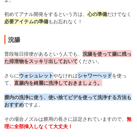
初めてアナル開発をするという方は、
心の準備
だけでなく
必要アイテムの準備
もお忘れなく！
浣腸
普段毎日排便があるという人でも、
浣腸を使って腸に残っ
た排泄物をスッキリ出しておいて
ください。
さらに
ウォシュレット
やなければ
シャワーヘッド
を使っ
て、
直腸内を綺麗に洗浄しておきましょう。
膣内の洗浄に使う、使い捨てビデを使って洗浄する方法も
おすすめ
ですよ。
その場合ノズルは膣用の長さに設定されていますので、
無
理に全部挿入しなくて大丈夫！