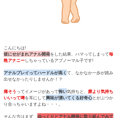
こんにちは!
彼にせがまれアナル開発
をした結果、ハマってしまって
毎
晩アナニー
しちゃっているアブノーマル子です!
アナルプレイってハードルが高く
て、なかなか一歩が踏み
出せなかったりしませんか！？
痛そう
ってイメージがあって
怖い
気持ちと、
膣より気持ち
いいって噂
を耳にして
興味が湧いてくる好奇心
とがぶつか
り合っちゃいますよね・・・。
そんな方はまず、
ゆっくりとアナル開発に取り組んでみて