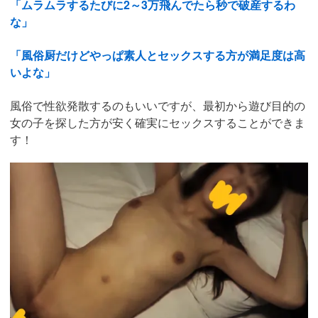
「ムラムラするたびに2～3万飛んでたら秒で破産するわ
な」
「風俗厨だけどやっぱ素人とセックスする方が満足度は高
いよな」
風俗で性欲発散するのもいいですが、最初から遊び目的の
女の子を探した方が安く確実にセックスすることができま
す！
https://pcmax.jp/lp/?
ad_id=rm327007