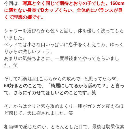
今回は、
写真と全く同じで期待とおりの子でした。160cm
に満たない身長でDカップくらい、全体的にバランスが良
くて理想の嬢です。
シャワーを浴びながら色々と話し、体を優しく洗ってもら
いました。
ベッドでは小さな口いっぱいに息子をくわえこみ、ゆっく
りからの激しいフェラ。
あまりの気持ちよさに、一度最後までやってもらいまし
た。笑
そして2回戦目はこちらからの攻めで...と思ってたら69。
69好きとのことで、「綺麗にしてるから舐めて？」と言っ
て、さらにイカせてほしいとのことです。笑
そこからはクリと穴を攻めまくり、腰がガクガク震えるほ
ど感じて、天に召されました。笑
相当69で感じたのか、とろんとした目で、最後は騎乗位素