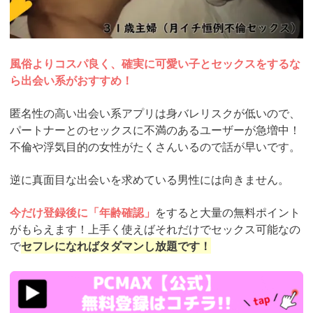
風俗よりコスパ良く、確実に可愛い子とセックスをするな
ら出会い系がおすすめ！
匿名性の高い出会い系アプリは身バレリスクが低いので、
パートナーとのセックスに不満のあるユーザーが急増中！
不倫や浮気目的の女性がたくさんいるので話が早いです。
逆に真面目な出会いを求めている男性には向きません。
今だけ登録後に「年齢確認」
をすると大量の無料ポイント
がもらえます！上手く使えばそれだけでセックス可能なの
で
セフレになればタダマンし放題です！
https://pcmax.jp/lp/?
ad_id=rm327007