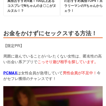
風俗おすすめ4選！100以上ある
のおすすめ風俗TOP4！旦
コスプレでNちゃんのま〇こがヌ
ラリーマンのYちゃんから
ルヌル！？
ェラ！
お金をかけずにセックスする方法！
【限定PR】
周囲に遊んでいることがバレたくない女性は、匿名性の高
い出会い系アプリで
こっそり遊び相手を探しています。
PCMAX
は女性会員が急増していて
男性会員が不足中！
今
がセフレ獲得のチャンスです！
https://pcmax.jp/lp/?
ad_id=rm327007