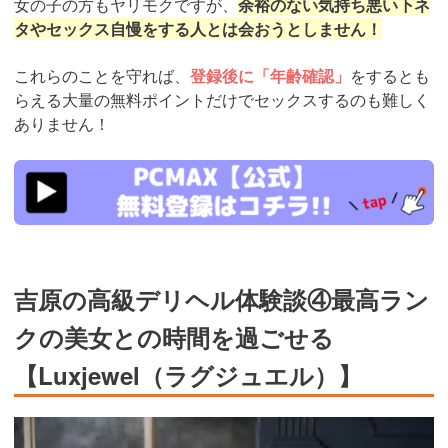
女の子の方もヤリモクですが、
余裕のない気持ち悪い下ネ
タやセックス自慢をする人とは会おうとしません！
これらのことを守れば、
登録後に「年齢確認」
をするとも
らえる大量の無料ポイントだけでセックスするのも難しく
ありません！
https://pcmax.jp/lp/?
ad_id=rm327007
吉原の高級デリヘル体験談④最高ラン
クの美女との時間を過ごせる
【Luxjewel（ラグジュエル）】