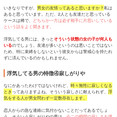
いきなりですが、
男女の友情ってあると思いますか？
私は
あると思っています。ただ、2人とも友達だと思っている
ケースは稀で、
どちらか一方は必ず相手に片思いしている
という話をよく聞きます。
浮気してる男には、きっと
そういう状態の女の子が何人も
いる
のでしょう。友達が多いというのは悪いことではない
ため、特に束縛をしないという彼女からは警戒心を持たれ
ずに済んでいるのかもしれません。
浮気してる男の特徴④寂しがりや
なにかあったわけではないけれど、
時々無性に寂しくなる
とき
ってありますよね。そういう寂しさに耐えられず、
浮
気をする人が男女問わず一定数存在します。
恋人からの急な連絡に気付かないことだってあるでしょ
う。そういう寂しがりやの男は、
今この瞬間の寂しさを埋