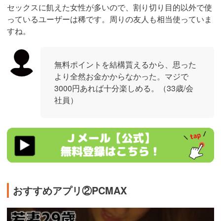
セックスに飢えた女性が多いので、割り切り目的以外で使
っているユーザーは稀です。周りの友人も相当使っていま
すね。
無料ポイントを結構貰えるから、思った
より全然お金かからなかった。マジで
3000円あれば十分楽しめる。（33歳/会
社員）
https://ac.m-
ads.jp/t6d63J515a0bact6/cl/?
bId=48d54Uc6&msid=2999
おすすめアプリ②PCMAX
https://pcmax.jp/lp/?