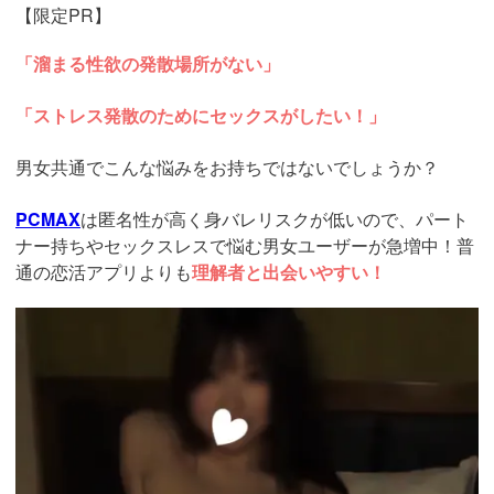
【限定PR】
「溜まる性欲の発散場所がない」
「ストレス発散のためにセックスがしたい！」
男女共通でこんな悩みをお持ちではないでしょうか？
PCMAX
は匿名性が高く身バレリスクが低いので、パート
ナー持ちやセックスレスで悩む男女ユーザーが急増中！普
通の恋活アプリよりも
理解者と出会いやすい！
https://pcmax.jp/lp/?
ad_id=rm327007