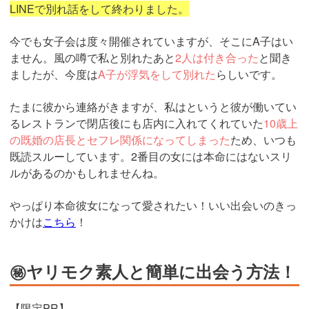
LINEで別れ話をして終わりました。
今でも女子会は度々開催されていますが、そこにA子はい
ません。風の噂で私と別れたあと
2人は付き合った
と聞き
ましたが、今度は
A子が浮気をして別れた
らしいです。
たまに彼から連絡がきますが、私はというと彼が働いてい
るレストランで閉店後にも店内に入れてくれていた
10歳上
の既婚の店長とセフレ関係になってしまった
ため、いつも
既読スルーしています。2番目の女には本命にはないスリ
ルがあるのかもしれませんね。
やっぱり本命彼女になって愛されたい！いい出会いのきっ
かけは
こちら
！
㊙ヤリモク素人と簡単に出会う方法！
【限定PR】