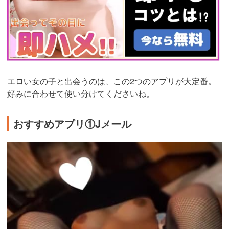
エロい女の子と出会うのは、この2つのアプリが大定番。
好みに合わせて使い分けてくださいね。
おすすめアプリ①Jメール
https://ac.m-
ads.jp/t6d63J515a0bact6/cl/?
bId=48d54Uc6&msid=2999