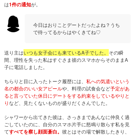
は
1件の通知
が。
今日はおりことデートだったよね？うち
で待ってるからはやくきてね♡
送り主は
いつも女子会にも来ているA子でした。
その瞬
間、理性を失った私はすぐさま彼のスマホからそのままA
子に電話しました。
ちらりと目に入ったトーク履歴には、
私への気遣いという
名の都合のいい女アピール
や、料理の試食会など
予定があ
ると言っていた休日にデートをする約束をしているやりと
り
など、見たくないものが盛りだくさんでした。
シャワーから出てきた彼は、さっきまであんなに仲良く過
ごしていたのに、自分のスマホ片手に怒鳴り散らす私を見
て
すべてを察し顔面蒼白。
彼とはその場で解散したきり、