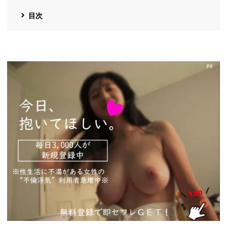
目次
https://pcmax.jp/lp/?
ad_id=rm327007