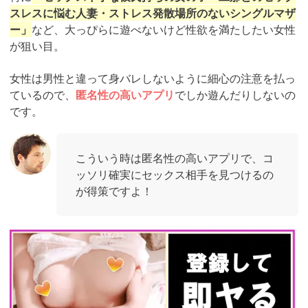
スレスに悩む人妻・ストレス発散場所のないシングルマザ
ー」
など、大っぴらに遊べないけど性欲を満たしたい女性
が狙い目。
女性は男性と違って身バレしないように細心の注意を払っ
ているので、
匿名性の高いアプリ
でしか遊んだりしないの
です。
こういう時は匿名性の高いアプリで、コ
ッソリ確実にセックス相手を見つけるの
が得策ですよ！
https://pcmax.jp/lp/?
ad_id=rm327007