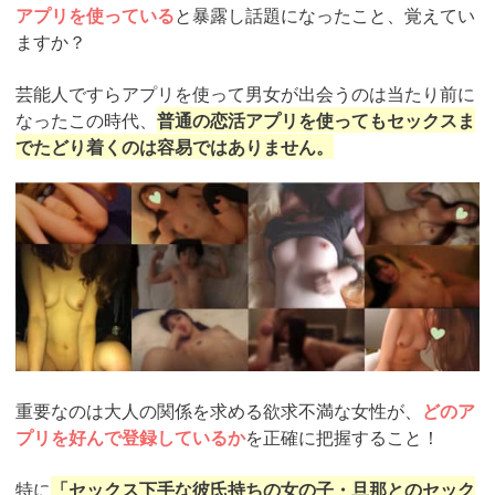
アプリを使っている
と暴露し話題になったこと、覚えてい
ますか？
芸能人ですらアプリを使って男女が出会うのは当たり前に
なったこの時代、
普通の恋活アプリを使ってもセックスま
でたどり着くのは容易ではありません。
https://pcmax.jp/lp/?
ad_id=rm327007
重要なのは大人の関係を求める欲求不満な女性が、
どのア
プリを好んで登録しているか
を正確に把握すること！
特に
「セックス下手な彼氏持ちの女の子・旦那とのセック