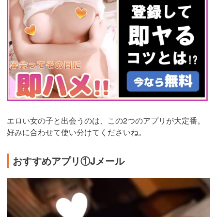
ad_id=rm327007
エロい女の子と出会うのは、この2つのアプリが大定番。
好みに合わせて使い分けてくださいね。
おすすめアプリ①Jメール
https://ac.m-
ads.jp/t6d63J515a0bact6/cl/?
bId=48d54Uc6&msid=2999