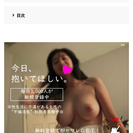
目次
https://pcmax.jp/lp/?
ad_id=rm327007