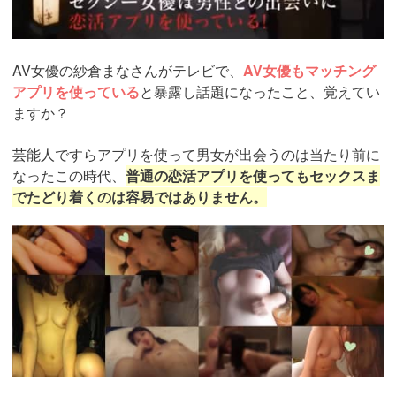
AV女優の紗倉まなさんがテレビで、
AV女優もマッチング
アプリを使っている
と暴露し話題になったこと、覚えてい
ますか？
芸能人ですらアプリを使って男女が出会うのは当たり前に
なったこの時代、
普通の恋活アプリを使ってもセックスま
でたどり着くのは容易ではありません。
https://pcmax.jp/lp/?
ad_id=rm327007