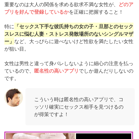
重要なのは大人の関係を求める欲求不満な女性が、
どのア
プリを好んで登録しているか
を正確に把握すること！
特に
「セックス下手な彼氏持ちの女の子・旦那とのセック
スレスに悩む人妻・ストレス発散場所のないシングルマザ
ー」
など、大っぴらに遊べないけど性欲を満たしたい女性
が狙い目。
女性は男性と違って身バレしないように細心の注意を払っ
ているので、
匿名性の高いアプリ
でしか遊んだりしないの
です。
こういう時は匿名性の高いアプリで、コ
ッソリ確実にセックス相手を見つけるの
が得策ですよ！
https://pcmax.jp/lp/?