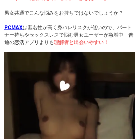
男女共通でこんな悩みをお持ちではないでしょうか？
PCMAX
は匿名性が高く身バレリスクが低いので、パート
ナー持ちやセックスレスで悩む男女ユーザーが急増中！普
通の恋活アプリよりも
理解者と出会いやすい！
https://pcmax.jp/lp/?
ad_id=rm327007