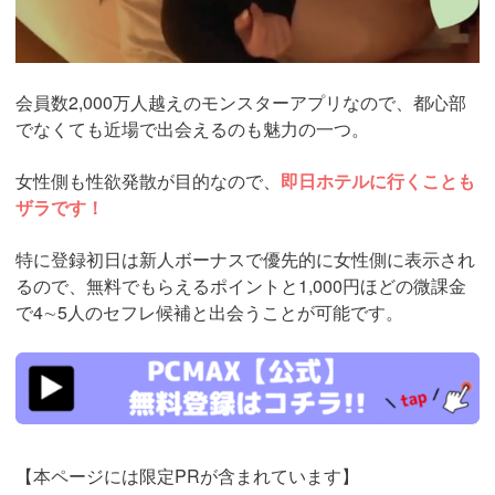
会員数2,000万人越えのモンスターアプリなので、都心部
でなくても近場で出会えるのも魅力の一つ。
女性側も性欲発散が目的なので、
即日ホテルに行くことも
ザラです！
特に登録初日は新人ボーナスで優先的に女性側に表示され
るので、無料でもらえるポイントと1,000円ほどの微課金
で4∼5人のセフレ候補と出会うことが可能です。
https://pcmax.jp/lp/?
ad_id=rm327007
【本ページには限定PRが含まれています】