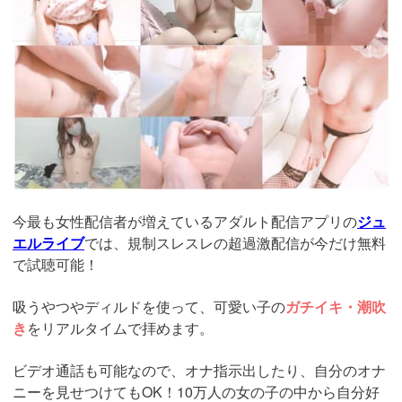
live.tv/LiveChat/acs.php?
si=jwchatt&pid=MLA5661_0004&pa=lp40.php
今最も女性配信者が増えているアダルト配信アプリの
ジュ
エルライブ
では、規制スレスレの超過激配信が今だけ無料
で試聴可能！
吸うやつやディルドを使って、可愛い子の
ガチイキ・潮吹
き
をリアルタイムで拝めます。
ビデオ通話も可能なので、オナ指示出したり、自分のオナ
ニーを見せつけてもOK！10万人の女の子の中から自分好