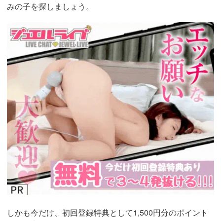
みの子を探しましょう。
https://www.j-
live.tv/LiveChat/acs.php?
si=jwchatt&pid=MLA5661_0004&pa=lp40.php
しかも今だけ、初回登録特典として1,500円分のポイント