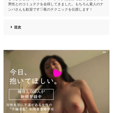
男性とのコミュテクを会得してきました。もちろん素人のナ
ンパさんも歓迎です♡夜のテクニックを伝授します！
目次
https://pcmax.jp/lp/?
ad_id=rm327007