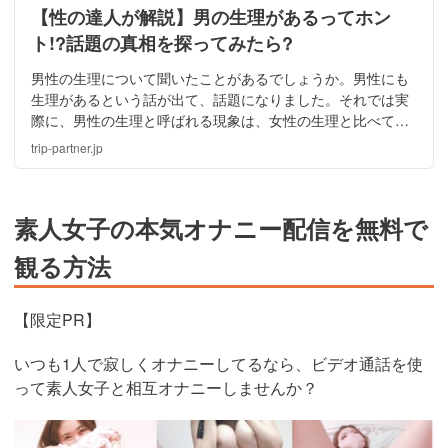
【性の達人が解説】男の生理があるってホン
ト!?話題の真相を探ってみたら?
男性の生理について聞いたことがあるでしょうか。男性にも
生理があるという話が出て、話題になりました。それでは実
際に、男性の生理と呼ばれる現象は、女性の生理と比べて、
どう違うのでしょうか。今回は、男性の生理の真相について
trip-partner.jp
解説していきます。
素人女子の本気オナニー配信を無料で
観る方法
【限定PR】
いつも1人で寂しくオナニーしてるなら、ビデオ通話を使
って素人女子と相互オナニーしませんか？
https://www.j-