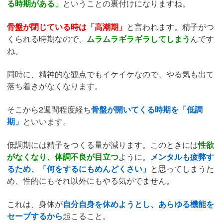
る時期がある」
ということの裏付けになりますね。
骨盤が閉じている時は「高潮期」
と言われます。精子がつ
くられる時期なので、
ムラムラギラギラしてしまう
んです
ね。
同時に、精神的な観点でもイケイケなので、やる気も出て
落ち着きがなくなります。
そこから2週間程度経ち
骨盤が開いてくる時期を「低調
期」
といいます。
低調期には精子をつくる量が減ります。このときには
性欲
がなくなり、体調不良が目立つ
ように。
メンタルも疲弊す
るため、「何をするにもめんどくさい」
と思ってしまうた
め、性的にもそれ以外にもやる気がでません。
これは、身体が
自分自身を休めようとし、あらゆる機能を
セーブするから
起こること。