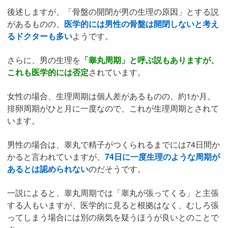
後述しますが、「骨盤の開閉が男の生理の原因」とする説
があるものの、
医学的には男性の骨盤は開閉しないと考え
るドクターも多い
ようです。
さらに、男の生理を
「睾丸周期」と呼ぶ説もありますが、
これも医学的には否定
されています。
女性の場合、生理周期は個人差があるものの、約1か月。
排卵周期がひと月に一度なので、これが生理周期とされて
います。
男性の場合は、睾丸で精子がつくられるまでには74日間か
かると言われていますが、
74日に一度生理のような周期が
あるとは認められない
のだそうです。
一説によると、睾丸周期では「睾丸が張ってくる」と主張
する人もいますが、医学的に見ると根拠はなく、むしろ張
ってしまう場合には別の病気を疑うほうが良いとのことで