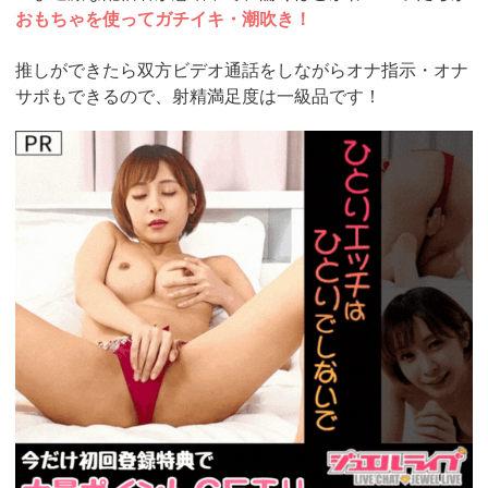
おもちゃを使ってガチイキ・潮吹き！
推しができたら双方ビデオ通話をしながらオナ指示・オナ
サポもできるので、射精満足度は一級品です！
https://www.j-
live.tv/LiveChat/acs.php?
si=jwchatt&pid=MLA5661_0004&pa=lp40.php