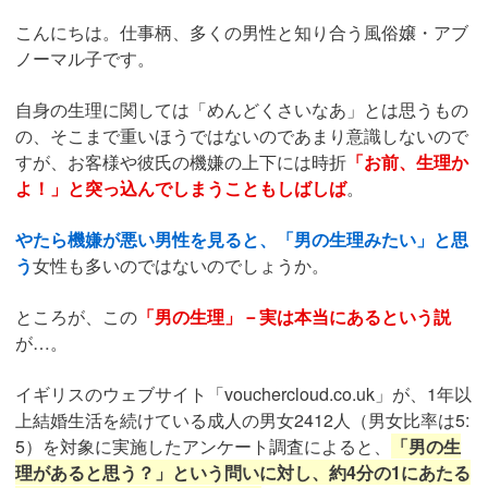
こんにちは。仕事柄、多くの男性と知り合う風俗嬢・アブ
ノーマル子です。
自身の生理に関しては「めんどくさいなあ」とは思うもの
の、そこまで重いほうではないのであまり意識しないので
すが、お客様や彼氏の機嫌の上下には時折
「お前、生理か
よ！」と突っ込んでしまうこともしばしば
。
やたら機嫌が悪い男性を見ると、「男の生理みたい」と思
う
女性も多いのではないのでしょうか。
ところが、この
「男の生理」－実は本当にあるという説
が…。
イギリスのウェブサイト「vouchercloud.co.uk」が、1年以
上結婚生活を続けている成人の男女2412人（男女比率は5:
5）を対象に実施したアンケート調査によると、
「男の生
理があると思う？」という問いに対し、約4分の1にあたる