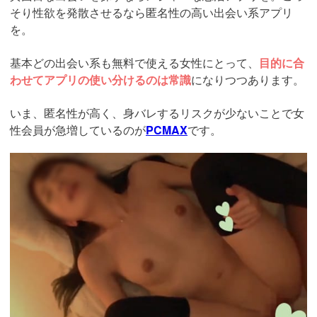
そり性欲を発散させるなら匿名性の高い出会い系アプリ
を。
基本どの出会い系も無料で使える女性にとって、
目的に合
わせてアプリの使い分けるのは常識
になりつつあります。
いま、匿名性が高く、身バレするリスクが少ないことで女
性会員が急増しているのが
PCMAX
です。
https://pcmax.jp/lp/?
ad_id=rm327007