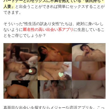
パートナーとのセックスに不満を抱えている「彼氏持ち・
人妻」
と出会うことができれば簡単にセックスすることが
できます。
そういった"性生活の訳あり女性"たちは、絶対に身バレし
ないように
匿名性の高い出会い系アプリ
に生息しているこ
とをご存じでしょうか？
https://pcmax.jp/lp/?
ad_id=rm327007
真面目な出会いを探すならメジャーな恋活アプリを。こっ