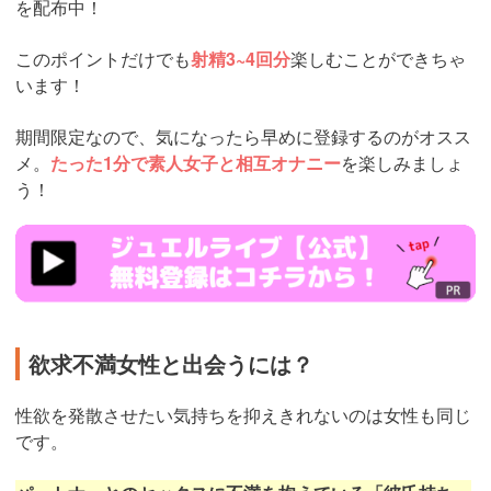
を配布中！
このポイントだけでも
射精3~4回分
楽しむことができちゃ
います！
期間限定なので、気になったら早めに登録するのがオスス
メ。
たった1分で素人女子と相互オナニー
を楽しみましょ
う！
https://www.j-
live.tv/LiveChat/acs.php?
si=jwchatt&pid=MLA5661_0004&pa=lp40.php
欲求不満女性と出会うには？
性欲を発散させたい気持ちを抑えきれないのは女性も同じ
です。