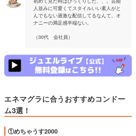
初めて見た時はびっくりした、、。芸能
人並みに可愛くてスタイルいい素人がと
んでもない過激な配信してるなんて。オ
ナニーの満足感半端ない。
（30代 会社員）
https://www.j-
live.tv/LiveChat/acs.php?
si=jwchatt&pid=MLA5661_0004&pa=lp40.php
エネマグラに合うおすすめコンドー
ム3選！
①めちゃうす2000