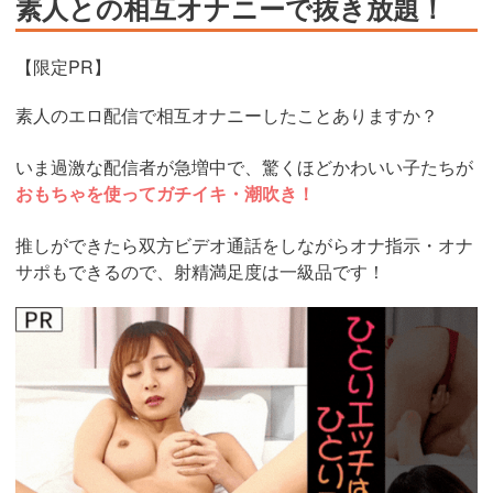
素人との相互オナニーで抜き放題！
【限定PR】
素人のエロ配信で相互オナニーしたことありますか？
いま過激な配信者が急増中で、驚くほどかわいい子たちが
おもちゃを使ってガチイキ・潮吹き！
推しができたら双方ビデオ通話をしながらオナ指示・オナ
サポもできるので、射精満足度は一級品です！
https://www.j-
live.tv/LiveChat/acs.php?
si=jwchatt&pid=MLA5661_0004&pa=lp40.php