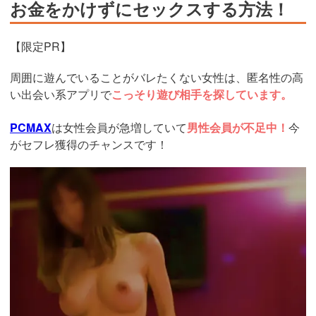
お金をかけずにセックスする方法！
【限定PR】
周囲に遊んでいることがバレたくない女性は、匿名性の高
い出会い系アプリで
こっそり遊び相手を探しています。
PCMAX
は女性会員が急増していて
男性会員が不足中！
今
がセフレ獲得のチャンスです！
https://pcmax.jp/lp/?
ad_id=rm327007