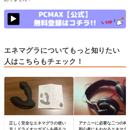
https://pcmax.jp/lp/?
ad_id=rm327007
エネマグラについてもっと知りたい
人はこちらもチェック！
正しく安全なエネマグラの使い
アナニーに必要な二つの神
方！ドライオーガズムを得るコ
初心者にもわかるエネマグ