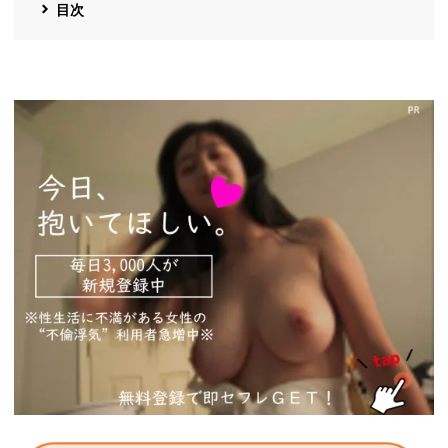
目次
https://pcmax.jp/lp/?
ad_id=rm327007