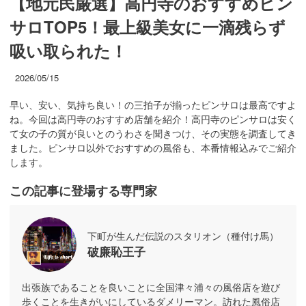
【地元民厳選】高円寺のおすすめピン
サロTOP5！最上級美女に一滴残らず
吸い取られた！
2026/05/15
早い、安い、気持ち良い！の三拍子が揃ったピンサロは最高ですよ
ね。今回は高円寺のおすすめ店舗を紹介！高円寺のピンサロは安く
て女の子の質が良いとのうわさを聞きつけ、その実態を調査してき
ました。ピンサロ以外でおすすめの風俗も、本番情報込みでご紹介
します。
この記事に登場する専門家
下町が生んだ伝説のスタリオン（種付け馬）
破廉恥王子
出張族であることを良いことに全国津々浦々の風俗店を遊び
歩くことを生きがいにしているダメリーマン。訪れた風俗店