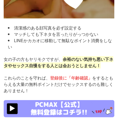
清潔感のある顔写真を必ず設定する
マッチしても下ネタを言ったりがっつかない
LINEかカカオに移動して無駄なポイント消費をしな
い
女の子の方もヤリモクですが、
余裕のない気持ち悪い下ネ
タやセックス自慢をする人とは会おうとしません！
これらのことを守れば、
登録後に「年齢確認」
をするとも
らえる大量の無料ポイントだけでセックスするのも難しく
ありません！
https://pcmax.jp/lp/?
ad_id=rm327007