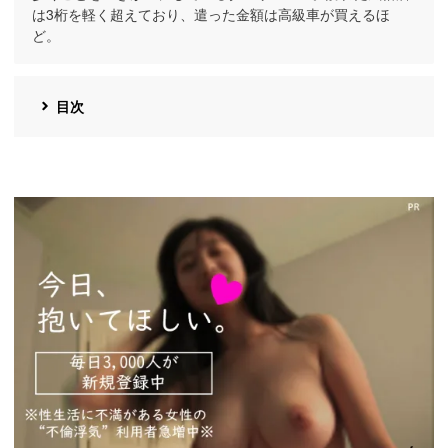
は3桁を軽く超えており、遣った金額は高級車が買えるほ
ど。
目次
https://pcmax.jp/lp/?
ad_id=rm327007