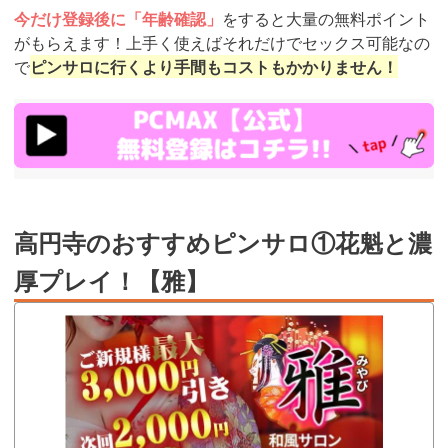
今だけ登録後に「年齢確認」
をすると大量の無料ポイント
がもらえます！上手く使えばそれだけでセックス可能なの
で
ピンサロに行くより手間もコストもかかりません！
https://pcmax.jp/lp/?
ad_id=rm327007
高円寺のおすすめピンサロ①花魁と濃
厚プレイ！【雅】