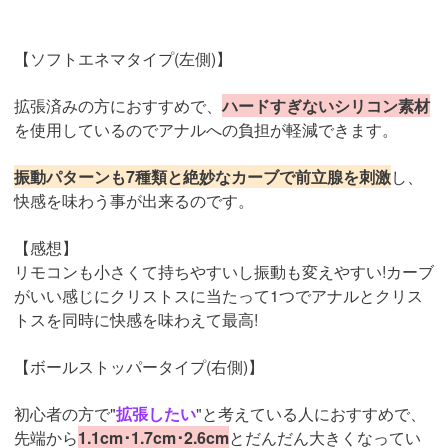
引用：
https://www.e-nls.com/pict1-54876?c2=9999
【ソフトエネマタイプ(左側)】
拡張済みの方におすすめで、
ハードすぎないシリコン素材
を使用しているのでアナルへの負担が軽減できます。
振動パターンも7種類と絶妙なカーブで前立腺を刺激
し、
快感を味わう事が出来るのです。
【感想】
リモコンも小さくて持ちやすいし振動も変えやすい!カーブ
がいい感じにクリストスに当たって1つでアナルとクリス
トスを同時に快感を味わえて最高!
【ボールストッパータイプ(右側)】
初心者の方で"
拡張したい
"と考えている人におすすめで、
先端から
1.1cm･1.7cm･2.6cm
とだんだん大きくなってい