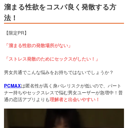
溜まる性欲をコスパ良く発散する方
法！
【限定PR】
「溜まる性欲の発散場所がない」
「ストレス発散のためにセックスがしたい！」
男女共通でこんな悩みをお持ちではないでしょうか？
PCMAX
は匿名性が高く身バレリスクが低いので、パート
ナー持ちやセックスレスで悩む男女ユーザーが急増中！普
通の恋活アプリよりも
理解者と出会いやすい！
https://pcmax.jp/lp/?
ad_id=rm327007