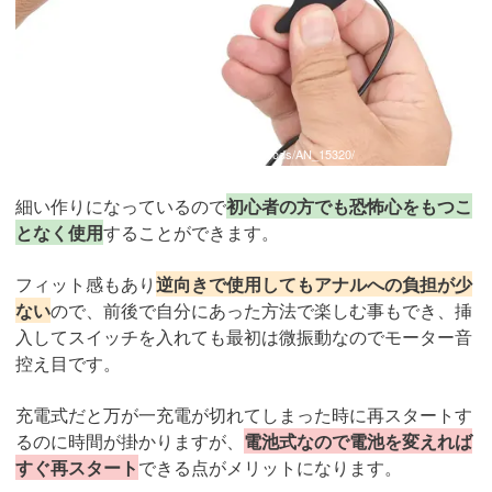
引用：
https://goods.boom-boom-boom.com/Goods/AN_15320/
細い作りになっているので
初心者の方でも恐怖心をもつこ
となく使用
することができます。
フィット感もあり
逆向きで使用してもアナルへの負担が少
ない
ので、前後で自分にあった方法で楽しむ事もでき、挿
入してスイッチを入れても最初は微振動なのでモーター音
控え目です。
充電式だと万が一充電が切れてしまった時に再スタートす
るのに時間が掛かりますが、
電池式なので電池を変えれば
すぐ再スタート
できる点がメリットになります。