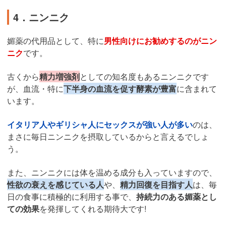
4．ニンニク
媚薬の代用品として、特に
男性向けにお勧めするのがニン
ニク
です。
古くから
精力増強剤
としての知名度もあるニンニクです
が、血流・特に
下半身の血流を促す酵素が豊富
に含まれて
います。
イタリア人やギリシャ人にセックスが強い人が多い
のは、
まさに毎日ニンニクを摂取しているからと言えるでしょ
う。
また、ニンニクには体を温める成分も入っていますので、
性欲の衰えを感じている人
や、
精力回復を目指す人
は、毎
日の食事に積極的に利用する事で、
持続力のある媚薬とし
ての効果
を発揮してくれる期待大です!