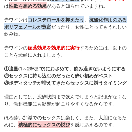
は
性欲を高める効果
があると知られていますね。
赤ワインは
コレステロールを抑えたり
、
抗酸化作用のある
ポリフェノールが豊富
だったり、女性にとってもうれしい
飲み物。
赤ワインの
媚薬効果を効果的に実行
するためには、以下の
ことを念頭に入れましょう。
①適量(1～2杯まで)におさめて、飲み過ぎないようにする
②セックスに持ち込むのだったら酔い初めがベスト
③ボディタッチが増えてきたらセックスに誘うタイミング
理由としては、泥酔状態まで飲んでしまうと記憶がなくな
り、勃起機能にも影響が起こりやすくなるからです。
ほろ酔い加減でのセックスは楽しく、また、大胆になるた
めに、
積極的にセックスの悦び
を感じあえるのです。