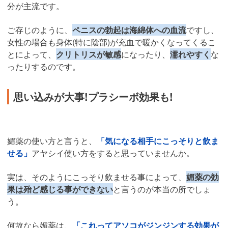
分が主流です。
ご存じのように、
ペニスの勃起は海綿体への血流
ですし、
女性の場合も身体(特に陰部)が充血で暖かくなってくるこ
とによって、
クリトリスが敏感
になったり、
濡れやすく
な
ったりするのです。
思い込みが大事!プラシーボ効果も!
媚薬の使い方と言うと、
「気になる相手にこっそりと飲ま
せる」
アヤシイ使い方をすると思っていませんか。
実は、そのようにこっそり飲ませる事によって、
媚薬の効
果は殆ど感じる事ができない
と言うのが本当の所でしょ
う。
何故なら媚薬は、
「これってアソコがジンジンする効果が