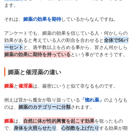
ます。
それは、
媚薬の効果を期待
しているからなんですね。
アンケートでも、媚薬の効果を信じている人・何かしらの
効果があると考えている人の割合を合わせると
全体で56パ
ーセント
と、過半数以上を占める事から、皆さん何かしら
媚薬の効果に期待を持っている
という事ができそうです。
媚薬と催淫薬の違い
媚薬
と
催淫薬
は、厳密にいうと似て非なるものです。
例えば昔から魔女が取り扱っている
「惚れ薬」
のようなも
のは、
媚薬のカテゴリーに分類
されます。
媚薬
は、
自然に体が性的興奮を起こす効果
を狙ったもの
で、
身体を火照らせたり
、
心拍数を上げたり
する効果が期