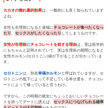
カカオの惚れ薬的効果
は、一般的にも良く知られています
よね。
女性も生理前になると途端に
チョコレートが食べたくなっ
たり
、
セックスがしたくなったり
してしまうものです。
女性が生理前にチョコレートを欲する理由
は、実は医学的
にもちゃんと証明されていて、実は生理前の期間になると
女性ホルモン(セロトニン)値が下がることが分かっていま
す。
セロトニン
は、別名
幸福ホルモン
と呼ばれていますが、セ
ロトニンの低下によって不足している幸せ度を、チョコレ
ートによって補っていると言うわけ。
ですから、この時期の彼女にちょっとおいしいチョコレー
トを持ってデートに誘えば、
セックスにつなげられる確率
もぐっと上がる可能性
があるのです!