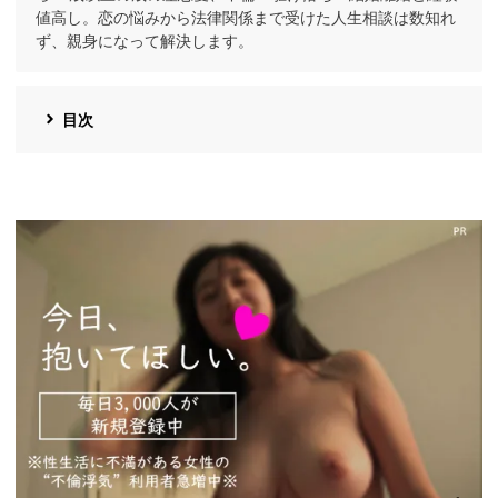
値高し。恋の悩みから法律関係まで受けた人生相談は数知れ
ず、親身になって解決します。
目次
https://pcmax.jp/lp/?
ad_id=rm327007