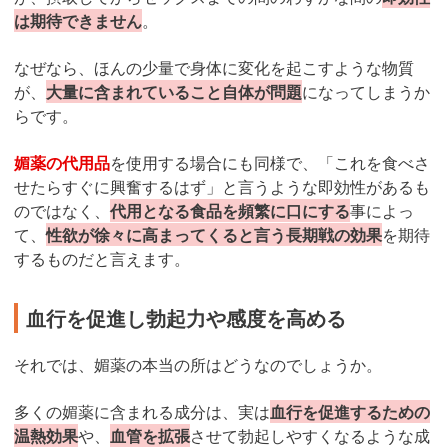
は期待できません
。
なぜなら、ほんの少量で身体に変化を起こすような物質
が、
大量に含まれていること自体が問題
になってしまうか
らです。
媚薬の代用品
を使用する場合にも同様で、「これを食べさ
せたらすぐに興奮するはず」と言うような即効性があるも
のではなく、
代用となる食品を頻繁に口にする
事によっ
て、
性欲が徐々に高まってくると言う長期戦の効果
を期待
するものだと言えます。
血行を促進し勃起力や感度を高める
それでは、媚薬の本当の所はどうなのでしょうか。
多くの媚薬に含まれる成分は、実は
血行を促進するための
温熱効果
や、
血管を拡張
させて勃起しやすくなるような成