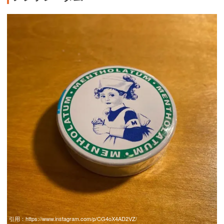
引用：
https://www.instagram.com/p/CG4oX4AD2VZ/