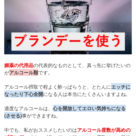
媚薬の代用品
の代表的なものとして、真っ先に挙げたいの
が
アルコール類
です。
アルコール摂取で程よく酔っぱらうと、とたんに
エッチに
なったり下心全開
になる人は本当にたくさんいますよね。
適度なアルコールは、
心を開放してエロい気持ちになる
(させる)
事ができますね。
中でも、私がおススメしたいのは
アルコール度数が高めの