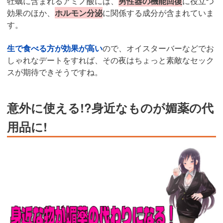
牡蠣に含まれるアミノ酸には、
男性器の機能回復
に役立つ
効果のほか、
ホルモン分泌
に関係する成分が含まれていま
す。
生で食べる方が効果が高い
ので、オイスターバーなどでお
しゃれなデートをすれば、その夜はちょっと素敵なセック
スが期待できそうですね。
意外に使える!?身近なものが媚薬の代
用品に!