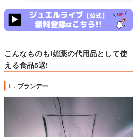
https://www.j-
live.tv/LiveChat/acs.php?
si=jwchatt&pid=MLA5661_0004&pa=lp40.php
こんなものも!媚薬の代用品として使
える食品5選!
1．ブランデー