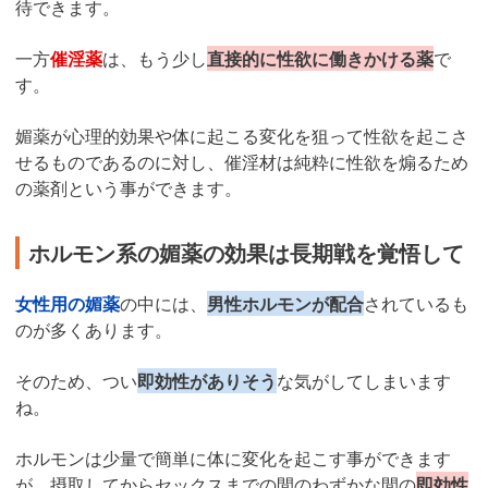
待できます。
一方
催淫薬
は、もう少し
直接的に性欲に働きかける薬
で
す。
媚薬が心理的効果や体に起こる変化を狙って性欲を起こさ
せるものであるのに対し、催淫材は純粋に性欲を煽るため
の薬剤という事ができます。
ホルモン系の媚薬の効果は長期戦を覚悟して
女性用の媚薬
の中には、
男性ホルモンが配合
されているも
のが多くあります。
そのため、つい
即効性がありそう
な気がしてしまいます
ね。
ホルモンは少量で簡単に体に変化を起こす事ができます
が、摂取してからセックスまでの間のわずかな間の
即効性