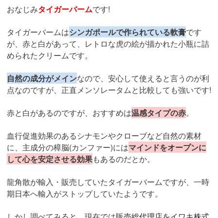
おなじみ
タイガーバーム
です!
タイガーバームは
シンガポールで作られている軟膏
です
が、赤と白があって、レトロな虎の絵が描かれた小瓶に詰
められたクリームです。
自然の成分がメイン
なので、安心して使えると言うのが利
点なのですが、正直メンソレータムと比較しても強いです!
赤と白があるのですが、おすすめは
温感タイプの赤
。
血行促進効果のあるシナモンやクローブなど自然の素材
に、主成分の樟脳(カンファー)には
マインドをオープンに
して心を安定させる効果
もあるのだとか。
龍角散が輸入・販売していたタイガーバームですが、一時
期日本へ輸入がストップしていたようです。
しかし調べてみると、現在では
販売総代理店をイワキ株式