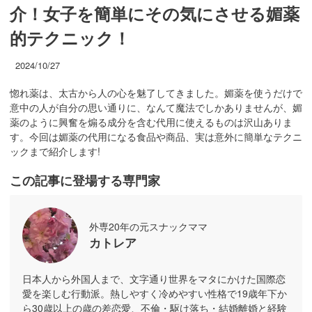
介！女子を簡単にその気にさせる媚薬
的テクニック！
2024/10/27
惚れ薬は、太古から人の心を魅了してきました。媚薬を使うだけで
意中の人が自分の思い通りに、なんて魔法でしかありませんが、媚
薬のように興奮を煽る成分を含む代用に使えるものは沢山ありま
す。今回は媚薬の代用になる食品や商品、実は意外に簡単なテクニ
ックまで紹介します!
この記事に登場する専門家
外専20年の元スナックママ
カトレア
日本人から外国人まで、文字通り世界をマタにかけた国際恋
愛を楽しむ行動派。熱しやすく冷めやすい性格で19歳年下か
ら30歳以上の歳の差恋愛、不倫・駆け落ち・結婚離婚と経験