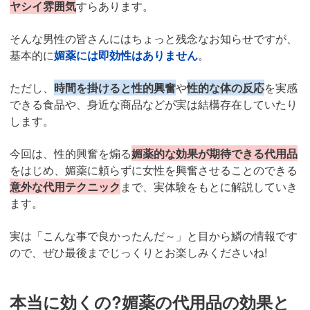
ヤシイ雰囲気
すらあります。
そんな男性の皆さんにはちょっと残念なお知らせですが、
基本的に
媚薬には即効性はありません
。
ただし、
時間を掛けると性的興奮
や
性的な体の反応
を実感
できる食品や、身近な商品などが実は結構存在していたり
します。
今回は、性的興奮を煽る
媚薬的な効果が期待できる代用品
をはじめ、媚薬に頼らずに女性を興奮させることのできる
意外な代用テクニック
まで、実体験をもとに解説していき
ます。
実は「こんな事で良かったんだ～」と目から鱗の情報です
ので、ぜひ最後までじっくりとお楽しみくださいね!
本当に効くの?媚薬の代用品の効果と