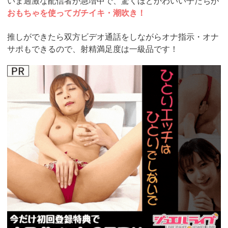
いま過激な配信者が急増中で、驚くほどかわいい子たちが
おもちゃを使ってガチイキ・潮吹き！
推しができたら双方ビデオ通話をしながらオナ指示・オナ
サポもできるので、射精満足度は一級品です！
https://www.j-
live.tv/LiveChat/acs.php?
si=jwchatt&pid=MLA5661_0004&pa=lp40.php