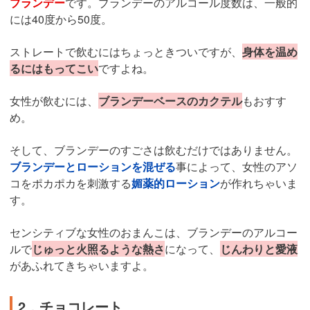
ブランデー
です。ブランデーのアルコール度数は、一般的
には40度から50度。
ストレートで飲むにはちょっときついですが、
身体を温め
るにはもってこい
ですよね。
女性が飲むには、
ブランデーベースのカクテル
もおすす
め。
そして、ブランデーのすごさは飲むだけではありません。
ブランデーとローションを混ぜる
事によって、女性のアソ
コをポカポカを刺激する
媚薬的ローション
が作れちゃいま
す。
センシティブな女性のおまんこは、ブランデーのアルコー
ルで
じゅっと火照るような熱さ
になって、
じんわりと愛液
があふれてきちゃいますよ。
2．チョコレート