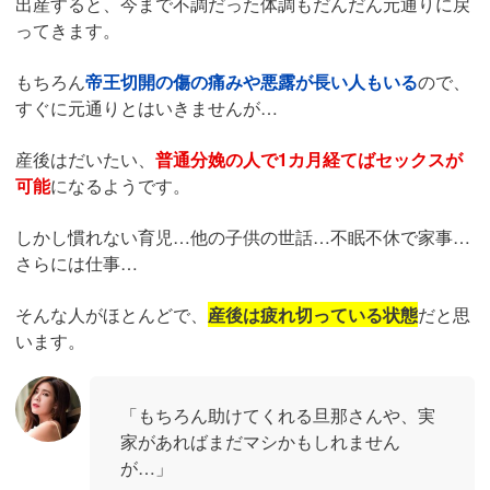
出産すると、今まで不調だった体調もだんだん元通りに戻
ってきます。
もちろん
帝王切開の傷の痛みや悪露が長い人もいる
ので、
すぐに元通りとはいきませんが…
産後はだいたい、
普通分娩の人で1カ月経てばセックスが
可能
になるようです。
しかし慣れない育児…他の子供の世話…不眠不休で家事…
さらには仕事…
そんな人がほとんどで、
産後は疲れ切っている状態
だと思
います。
「もちろん助けてくれる旦那さんや、実
家があればまだマシかもしれません
が…」