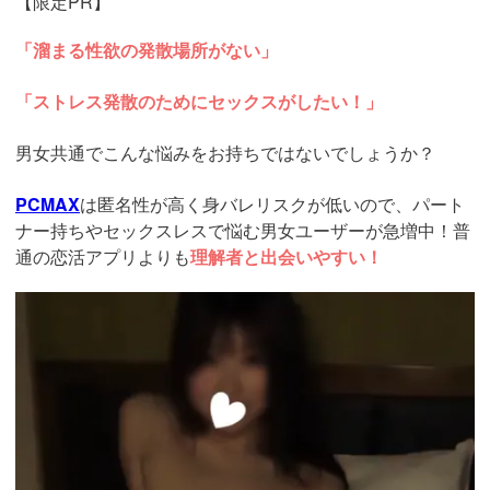
【限定PR】
「溜まる性欲の発散場所がない」
「ストレス発散のためにセックスがしたい！」
男女共通でこんな悩みをお持ちではないでしょうか？
PCMAX
は匿名性が高く身バレリスクが低いので、パート
ナー持ちやセックスレスで悩む男女ユーザーが急増中！普
通の恋活アプリよりも
理解者と出会いやすい！
https://pcmax.jp/lp/?
ad_id=rm327007