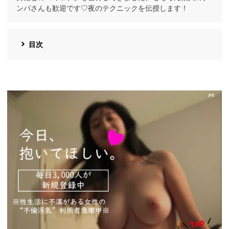
ンパさんも歓迎です♡夜のテクニックを伝授します！
目次
https://pcmax.jp/lp/?
ad_id=rm327007