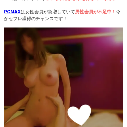
PCMAX
は女性会員が急増していて
男性会員が不足中！
今
がセフレ獲得のチャンスです！
https://pcmax.jp/lp/?
ad_id=rm327007