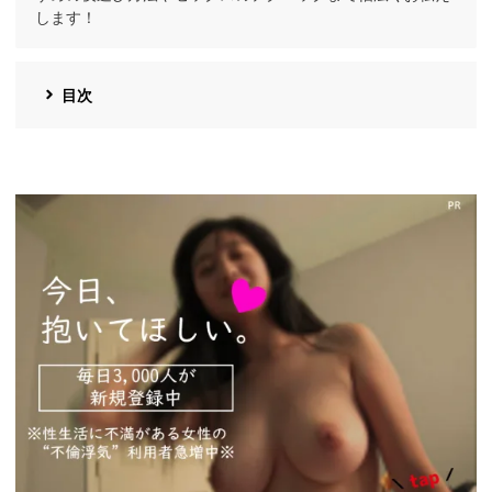
します！
目次
https://pcmax.jp/lp/?
ad_id=rm327007