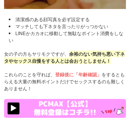
清潔感のある顔写真を必ず設定する
マッチしても下ネタを言ったりがっつかない
LINEかカカオに移動して無駄なポイント消費をしな
い
女の子の方もヤリモクですが、
余裕のない気持ち悪い下ネ
タやセックス自慢をする人とは会おうとしません！
これらのことを守れば、
登録後に「年齢確認」
をするとも
らえる大量の無料ポイントだけでセックスするのも難しく
ありません！
https://pcmax.jp/lp/?
ad_id=rm327007