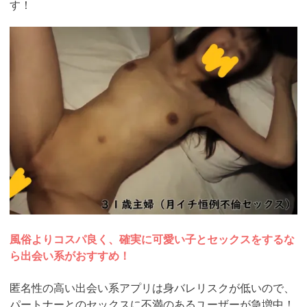
す！
https://pcmax.jp/lp/?
ad_id=rm327007
風俗よりコスパ良く、確実に可愛い子とセックスをするな
ら出会い系がおすすめ！
匿名性の高い出会い系アプリは身バレリスクが低いので、
パートナーとのセックスに不満のあるユーザーが急増中！