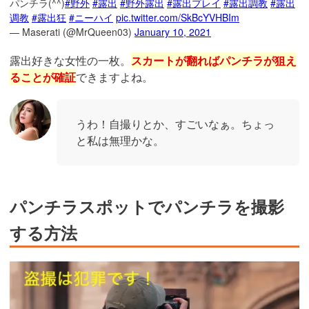
パンチラ(^^)
#野外
#露出
#野外露出
#露出プレイ
#露出調教
#露出
调教
#露出狂
#ニーハイ
pic.twitter.com/SkBcYVHBIm
— Maserati (@MrQueen03)
January 10, 2021
露出好きな女性の一枚。
スカートが翻ればパンチラが狙え
ることが確証
できますよね。
うわ！自撮りとか、すごいなぁ。ちょっ
と私は無理かな。
パンチラスポットでパンチラを撮影
する方法