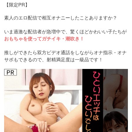
【限定PR】
素人のエロ配信で相互オナニーしたことありますか？
いま過激な配信者が急増中で、驚くほどかわいい子たちが
おもちゃを使ってガチイキ・潮吹き！
推しができたら双方ビデオ通話をしながらオナ指示・オナ
サポもできるので、射精満足度は一級品です！
https://www.j-
live.tv/LiveChat/acs.php?
si=jwchatt&pid=MLA5661_0004&pa=lp40.php