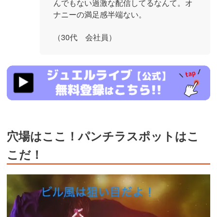
んでもない過激な配信してるなんて。オ
ナニーの満足感半端ない。
（30代 会社員）
https://www.j-
live.tv/LiveChat/acs.php?
si=jwchatt&pid=MLA5661_0004&pa=lp40.php
穴場はここ！パンチラスポットはこ
こだ！