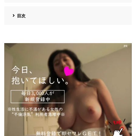
目次
https://pcmax.jp/lp/?
ad_id=rm327007