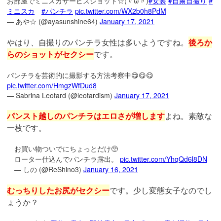
お部屋でミニスカサービスショット☆(〃ω〃)
#女装
#自粛自撮り
#
ミニスカ
#パンチラ
pic.twitter.com/WX2b0h8PdM
— あや☆ (@ayasunshine64)
January 17, 2021
やはり、自撮りのパンチラ女性は多いようですね。
後ろか
らのショットがセクシー
です。
パンチラを芸術的に撮影する方法考察中😋😋😋
pic.twitter.com/HmgzWfDud8
— Sabrina Leotard (@leotardism)
January 17, 2021
パンスト越しのパンチラはエロさが増します
よね。素敵な
一枚です。
お買い物ついでにちょっとだけ🥺
ローター仕込んでパンチラ露出。
pic.twitter.com/YhqQd6l8DN
— しの (@ReShino3)
January 16, 2021
むっちりしたお尻がセクシー
です。少し変態女子なのでし
ょうか？