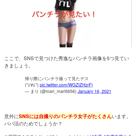
ここで、SNSで見つけた秀逸なパンチラ画像を5つ見てい
きましょう。
帰り際にパンチラ撮って見たデス
(*≧∀≦*)
pic.twitter.com/WGZIZHzrFj
— まり (@mari_mari5656)
January 16, 2021
意外に
SNSには自撮りのパンチラ女子がたくさん
います。
パパ活のためでしょうか？