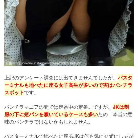
引用：
https://www.instagram.com/p/CI9zGi8nO-0/
上記のアンケート調査には出てきませんでしたが、
バスタ
ーミナルも地べたに座る女子高生が多いので実はパンチラ
スポット
です。
パンチラマニアの間では定番中の定番。ですが、
JKは制
服の下に短パンを履いているケースも多い
ため、本当の意
味のパンチラではないかもしれません。
バスターミナルで地べたに座るJKは何も気にせずにしゃが