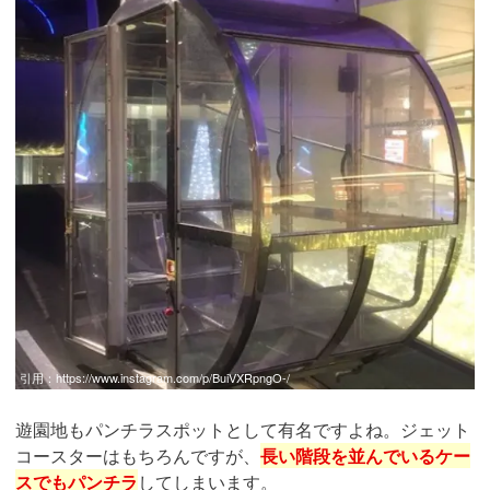
引用：
https://www.instagram.com/p/BuiVXRpngO-/
遊園地もパンチラスポットとして有名ですよね。ジェット
コースターはもちろんですが、
長い階段を並んでいるケー
スでもパンチラ
してしまいます。