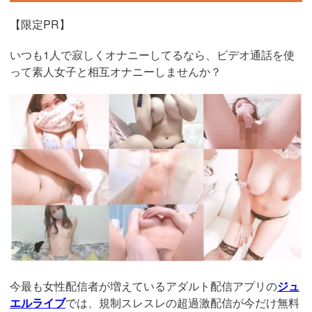
【限定PR】
いつも1人で寂しくオナニーしてるなら、ビデオ通話を使
って素人女子と相互オナニーしませんか？
https://www.j-
live.tv/LiveChat/acs.php?
si=jwchatt&pid=MLA5661_0004&pa=lp40.php
今最も女性配信者が増えているアダルト配信アプリの
ジュ
エルライブ
では、規制スレスレの超過激配信が今だけ無料