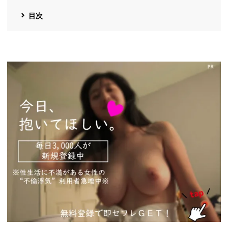
目次
https://pcmax.jp/lp/?
ad_id=rm327007