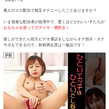
素人のエロ配信で相互オナニーしたことありますか？
いま過激な配信者が急増中で、驚くほどかわいい子たちが
おもちゃを使ってガチイキ・潮吹き！
推しができたら双方ビデオ通話をしながらオナ指示・オナ
サポもできるので、射精満足度は一級品です！
https://www.j-
live.tv/LiveChat/acs.php?
si=jwchatt&pid=MLA5661_0004&pa=lp40.php