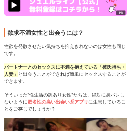
live.tv/LiveChat/acs.php?
si=jwchatt&pid=MLA5661_0004&pa=lp40.php
欲求不満女性と出会うには？
性欲を発散させたい気持ちを抑えきれないのは女性も同じ
です。
パートナーとのセックスに不満を抱えている「彼氏持ち・
人妻」
と出会うことができれば簡単にセックスすることが
できます。
そういった"性生活の訳あり女性"たちは、絶対に身バレし
ないように
匿名性の高い出会い系アプリ
に生息しているこ
とをご存じでしょうか？
https://pcmax.jp/lp/?
ad_id=rm327007