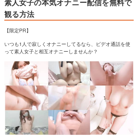
素人女子の本気オナニー配信を無料で
観る方法
【限定PR】
いつも1人で寂しくオナニーしてるなら、ビデオ通話を使
って素人女子と相互オナニーしませんか？
https://www.j-
live.tv/LiveChat/acs.php?
si=jwchatt&pid=MLA5661_0004&pa=lp40.php