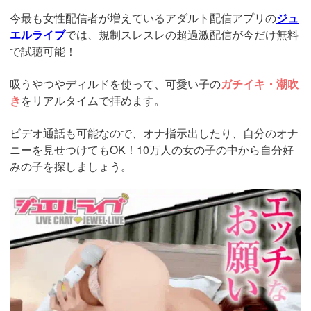
今最も女性配信者が増えているアダルト配信アプリの
ジュ
エルライブ
では、規制スレスレの超過激配信が今だけ無料
で試聴可能！
吸うやつやディルドを使って、可愛い子の
ガチイキ・潮吹
き
をリアルタイムで拝めます。
ビデオ通話も可能なので、オナ指示出したり、自分のオナ
ニーを見せつけてもOK！10万人の女の子の中から自分好
みの子を探しましょう。
https://www.j-
live.tv/LiveChat/acs.php?
si=jwchatt&pid=MLA5661_0004&pa=lp40.php