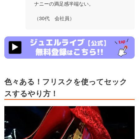
ナニーの満足感半端ない。
（30代 会社員）
https://www.j-
live.tv/LiveChat/acs.php?
si=jwchatt&pid=MLA5661_0004&pa=lp40.php
色々ある！フリスクを使ってセック
スするやり方！