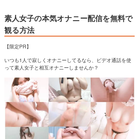
素人女子の本気オナニー配信を無料で
観る方法
【限定PR】
いつも1人で寂しくオナニーしてるなら、ビデオ通話を使
って素人女子と相互オナニーしませんか？
https://www.j-
live.tv/LiveChat/acs.php?
si=jwchatt&pid=MLA5661_0004&pa=lp40.php