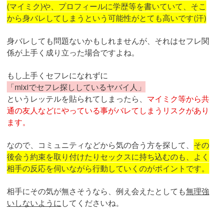
(マイミク)や、プロフィールに学歴等を書いていて、そこ
から身バレしてしまうという可能性がとても高いです(汗)
身バレしても問題ないかもしれませんが、それはセフレ関
係が上手く成り立った場合ですよね。
もし上手くセフレになれずに
「mixiでセフレ探ししているヤバイ人」
というレッテルを貼られてしまったら、
マイミク等から共
通の友人などにやっている事がバレてしまうリスクがあり
ます。
なので、コミュニティなどから気の合う方を探して、
その
後会う約束を取り付けたりセックスに持ち込むのも、よく
相手の反応を伺いながら行動していくのがポイントです。
相手にその気が無さそうなら、例え会えたとしても
無理強
いしないように
してくださいね。