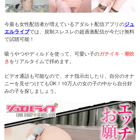
今最も女性配信者が増えているアダルト配信アプリの
ジュ
エルライブ
では、規制スレスレの超過激配信が今だけ無料
で試聴可能！
吸うやつやディルドを使って、可愛い子の
ガチイキ・潮吹
き
をリアルタイムで拝めます。
ビデオ通話も可能なので、オナ指示出したり、自分のオナ
ニーを見せつけてもOK！10万人の女の子の中から自分好
みの子を探しましょう。
https://www.j-
live.tv/LiveChat/acs.php?
si=jwchatt&pid=MLA5661_0004&pa=lp40.php