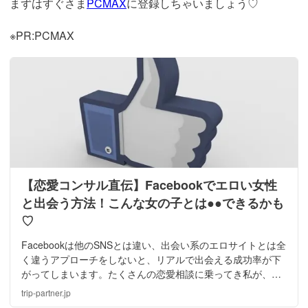
まずはすぐさま
PCMAX
に登録しちゃいましょう♡
※PR:PCMAX
【恋愛コンサル直伝】Facebookでエロい女性
と出会う方法！こんな女の子とは●●できるかも
♡
Facebookは他のSNSとは違い、出会い系のエロサイトとは全
く違うアプローチをしないと、リアルで出会える成功率が下
がってしまいます。たくさんの恋愛相談に乗ってき私が、暴
露話や体験談を含め、Facebookでエロい子に出会える方法を
trip-partner.jp
教えますね★