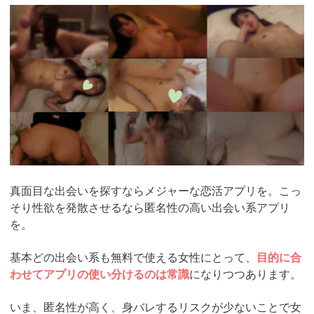
https://pcmax.jp/lp/?
ad_id=rm327007
真面目な出会いを探すならメジャーな恋活アプリを。こっ
そり性欲を発散させるなら匿名性の高い出会い系アプリ
を。
基本どの出会い系も無料で使える女性にとって、
目的に合
わせてアプリの使い分けるのは常識
になりつつあります。
いま、匿名性が高く、身バレするリスクが少ないことで女