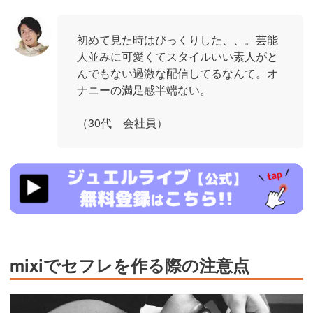
初めて見た時はびっくりした、、。芸能
人並みに可愛くてスタイルいい素人がと
んでもない過激な配信してるなんて。オ
ナニーの満足感半端ない。
（30代 会社員）
https://www.j-
live.tv/LiveChat/acs.php?
si=jwchatt&pid=MLA5661_0004&pa=lp40.php
mixiでセフレを作る際の注意点