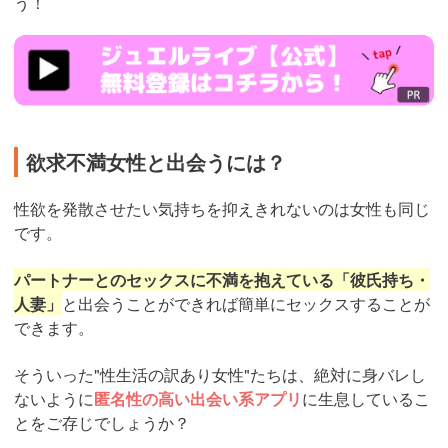
う！
https://www.j-
live.tv/LiveChat/acs.php?
si=jwchatt&pid=MLA5661_0004&pa=lp40.php
欲求不満女性と出会うには？
性欲を発散させたい気持ちを抑えきれないのは女性も同じ
です。
パートナーとのセックスに不満を抱えている「彼氏持ち・
人妻」
と出会うことができれば簡単にセックスすることが
できます。
そういった"性生活の訳あり女性"たちは、絶対に身バレし
ないように
匿名性の高い出会い系アプリ
に生息しているこ
とをご存じでしょうか？