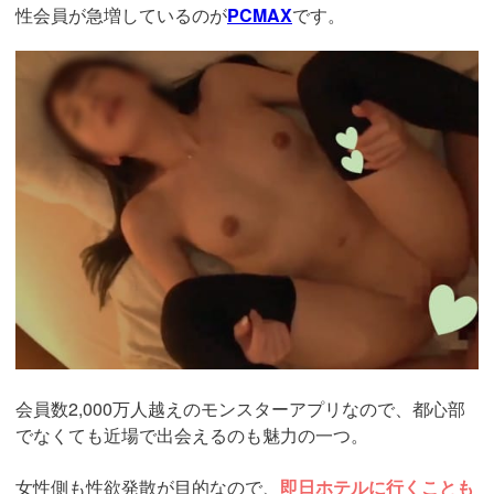
性会員が急増しているのが
PCMAX
です。
https://pcmax.jp/lp/?
ad_id=rm327007
会員数2,000万人越えのモンスターアプリなので、都心部
でなくても近場で出会えるのも魅力の一つ。
女性側も性欲発散が目的なので、
即日ホテルに行くことも