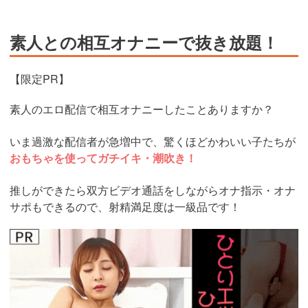
素人との相互オナニーで抜き放題！
【限定PR】
素人のエロ配信で相互オナニーしたことありますか？
いま過激な配信者が急増中で、驚くほどかわいい子たちが
おもちゃを使ってガチイキ・潮吹き！
推しができたら双方ビデオ通話をしながらオナ指示・オナ
サポもできるので、射精満足度は一級品です！
https://www.j-
live.tv/LiveChat/acs.php?
si=jwchatt&pid=MLA5661_0004&pa=lp40.php