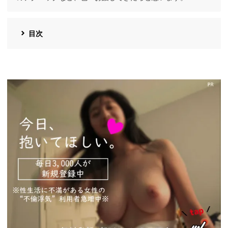
目次
https://pcmax.jp/lp/?
ad_id=rm327007