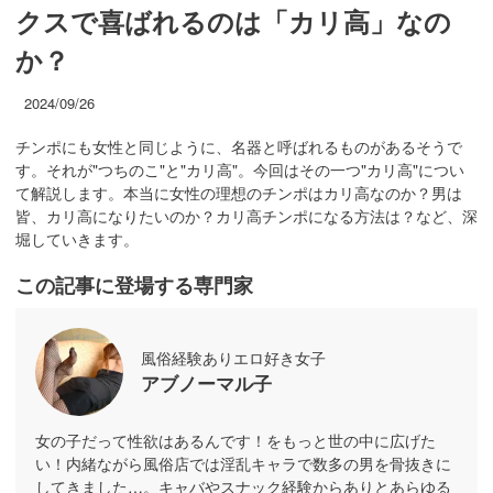
クスで喜ばれるのは「カリ高」なの
か？
2024/09/26
チンポにも女性と同じように、名器と呼ばれるものがあるそうで
す。それが"つちのこ"と"カリ高"。今回はその一つ"カリ高"につい
て解説します。本当に女性の理想のチンポはカリ高なのか？男は
皆、カリ高になりたいのか？カリ高チンポになる方法は？など、深
堀していきます。
この記事に登場する専門家
風俗経験ありエロ好き女子
アブノーマル子
女の子だって性欲はあるんです！をもっと世の中に広げた
い！内緒ながら風俗店では淫乱キャラで数多の男を骨抜きに
してきました…。キャバやスナック経験からありとあらゆる