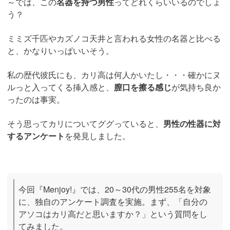
～では、この
名器を持つ男性
ってどれくらいいるのでしょ
う？
ミミズ千匹やカズノコ天井と言われる女性の名器と比べる
と、かなりいっぱいいそう。
私の歴代彼氏にも、カリ高は何人かいたし・・・確かにヌ
ルっと入ってくる挿入感と、
膣口を擦る感じ
が気持ち良か
ったのは事実。
そう思ってカリについてググっていると、
男性の性器に対
するアンケート
を発見しました。
今回『Menjoy!』では、20～30代の男性255名を対象
に、独自のアンケート調査を実施。まず、「自分の
アソコはカリ高だと思いますか？」という質問をし
てみました。