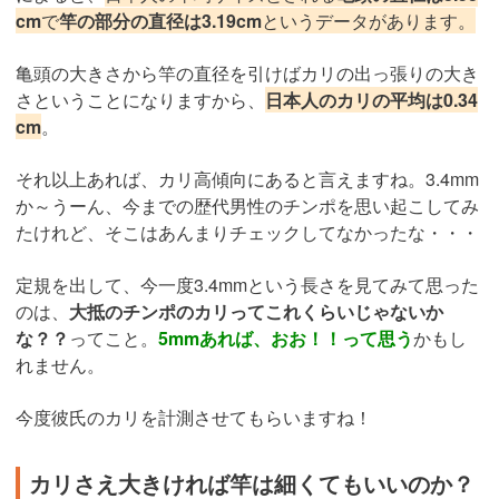
cm
で
竿の部分の直径は3.19cm
というデータがあります。
亀頭の大きさから竿の直径を引けばカリの出っ張りの大き
さということになりますから、
日本人のカリの平均は0.34
cm
。
それ以上あれば、カリ高傾向にあると言えますね。3.4mm
か～うーん、今までの歴代男性のチンポを思い起こしてみ
たけれど、そこはあんまりチェックしてなかったな・・・
定規を出して、今一度3.4mmという長さを見てみて思った
のは、
大抵のチンポのカリってこれくらいじゃないか
な？？
ってこと。
5mmあれば、おお！！って思う
かもし
れません。
今度彼氏のカリを計測させてもらいますね！
カリさえ大きければ竿は細くてもいいのか？