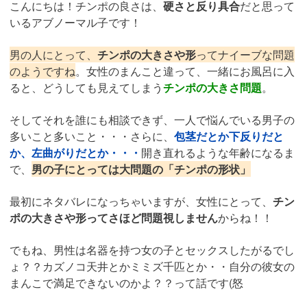
こんにちは！チンポの良さは、
硬さと反り具合
だと思って
いるアブノーマル子です！
男の人にとって、
チンポの大きさや形
ってナイーブな問題
のようですね
。女性のまんこと違って、一緒にお風呂に入
ると、どうしても見えてしまう
チンポの大きさ問題
。
そしてそれを誰にも相談できず、一人で悩んでいる男子の
多いこと多いこと・・・さらに、
包茎だとか下反りだと
か、左曲がりだとか・・・
開き直れるような年齢になるま
で、
男の子にとっては大問題の「チンポの形状」
最初にネタバレになっちゃいますが、女性にとって、
チン
ポの大きさや形ってさほど問題視しません
からね！！
でもね、男性は名器を持つ女の子とセックスしたがるでし
ょ？？カズノコ天井とかミミズ千匹とか・・自分の彼女の
まんこで満足できないのかよ？？って話です(怒