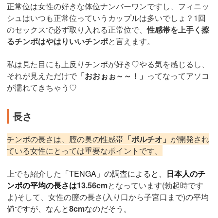
正常位は女性の好きな体位ナンバーワンですし、フィニッ
シュはいつも正常位っていうカップルは多いでしょ？1回
のセックスで必ず取り入れる正常位で、
性感帯を上手く擦
るチンポはやはりいいチンポ
と言えます。
私は見た目にも上反りチンポが好き♡やる気を感じるし、
それが見えただけで
「おおぉぉ～～！」
ってなってアソコ
が濡れてきちゃう♡
長さ
チンポの長さは、膣の奥の性感帯
「ポルチオ」
が開発され
ている女性にとっては重要なポイントです。
上でも紹介した「
TENGA」の調査によると、
日本人のチ
ンポの平均の長さは
13.56cm
となっています(勃起時です
よ)そして、女性の膣の長さ(
入り口から子宮口まで
)の平均
値ですが、なんと
8cm
なのだそう。