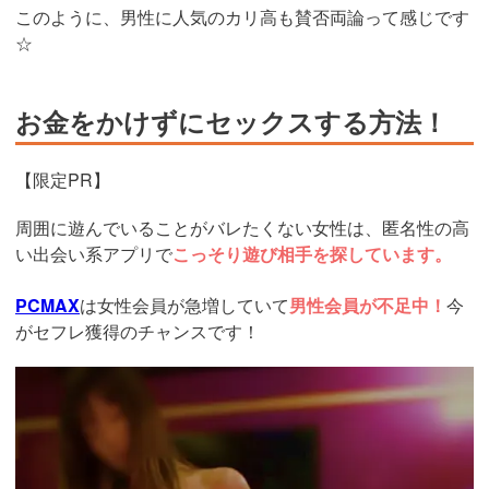
このように、男性に人気のカリ高も賛否両論って感じです
☆
お金をかけずにセックスする方法！
【限定PR】
周囲に遊んでいることがバレたくない女性は、匿名性の高
い出会い系アプリで
こっそり遊び相手を探しています。
PCMAX
は女性会員が急増していて
男性会員が不足中！
今
がセフレ獲得のチャンスです！
https://pcmax.jp/lp/?
ad_id=rm327007