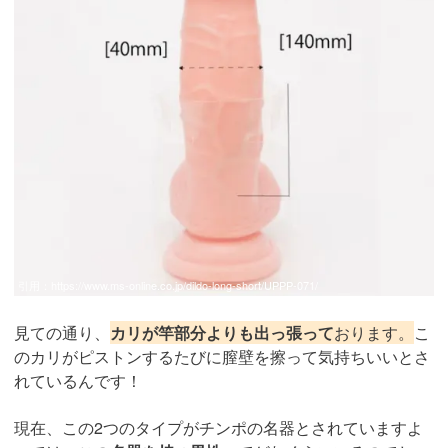
引用：
https://www.ms-online.co.jp/dildo-long-short/UPPP-071/
見ての通り、
カリが竿部分よりも出っ張って
おります。
こ
のカリがピストンするたびに膣壁を擦って気持ちいいとさ
れているんです！
現在、この2つのタイプがチンポの名器とされていますよ