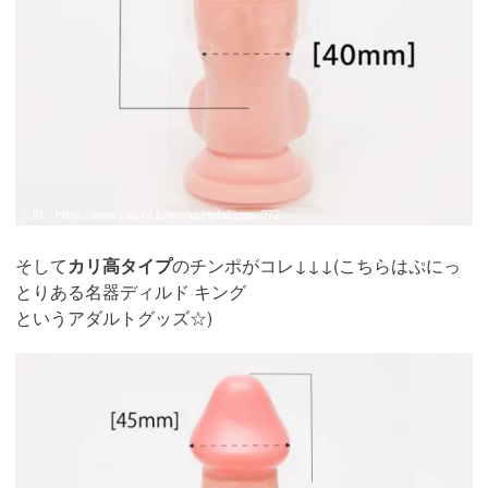
引用：
https://www.pxpxp.jp/works/detail/uppp072/
そして
カリ高タイプ
のチンポがコレ↓↓↓(こちらはぷにっ
とりある名器ディルド キング
というアダルトグッズ☆)