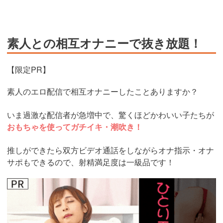
素人との相互オナニーで抜き放題！
【限定PR】
素人のエロ配信で相互オナニーしたことありますか？
いま過激な配信者が急増中で、驚くほどかわいい子たちが
おもちゃを使ってガチイキ・潮吹き！
推しができたら双方ビデオ通話をしながらオナ指示・オナ
サポもできるので、射精満足度は一級品です！
https://www.j-
live.tv/LiveChat/acs.php?
si=jwchatt&pid=MLA5661_0004&pa=lp40.php