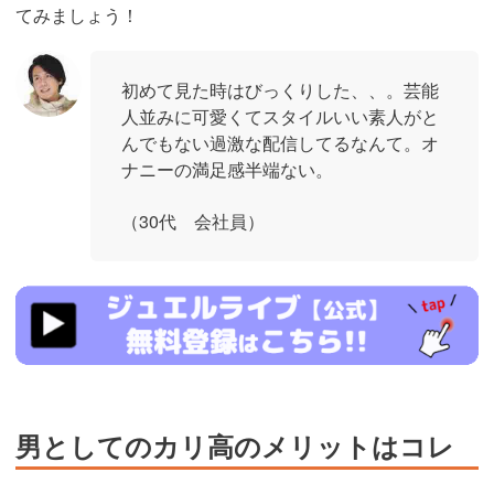
てみましょう！
初めて見た時はびっくりした、、。芸能
人並みに可愛くてスタイルいい素人がと
んでもない過激な配信してるなんて。オ
ナニーの満足感半端ない。
（30代 会社員）
https://www.j-
live.tv/LiveChat/acs.php?
si=jwchatt&pid=MLA5661_0004&pa=lp40.php
男としてのカリ高のメリットはコレ