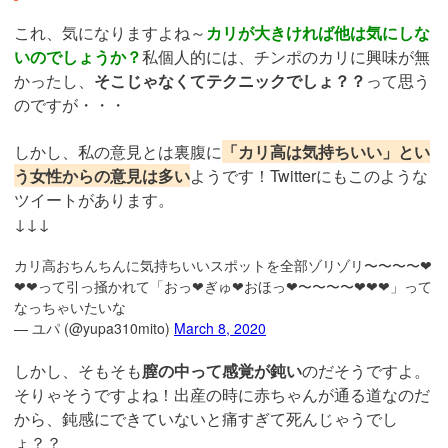
これ、気になりますよね～
カリが大きければ他は気にしな
いのでしょうか？
私個人的には、チンポのカリに興味が無
かったし、
そこじゃなくてテクニックでしょ？？
って思う
のですが・・・
しかし、私の意見とは裏腹に
「カリ高は気持ちいい」とい
う女性からの意見は多い
ようです！Twitterにもこのような
ツイートがあります。
↓↓↓
カリ高おちんちんに気持ちいいスポットを全部ゾリゾリ〜〜〜〜❤
❤❤って引っ掻かれて「おっ❤ぎゅ❤おほっ❤〜〜〜〜❤❤❤」って
なっちゃいたいな
— ユパ (@yupa310mito)
March 8, 2020
しかし、そもそも
膣の中って感覚が鈍い
のだそうですよ。
そりゃそうですよね！出産の時に赤ちゃんが通る道なのだ
から、鈍感にできていないと痛すぎて死んじゃうでし
ょ？？