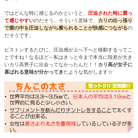
ではどんな時に感じるのかというと、
圧迫された時に膣っ
て感じやすい
のだそう。そういう意味で、
カリの出っ張り
で膣の中を圧迫しながら擦られることが快感につながる
の
だそうです。
ピストンするたびに、圧迫感が上へ下へと移動するってこ
とですね！なるほど～私はきっと今まで本当に段差が大き
いカリ高男子に出会ってなかったんだ！！
カリ高が女子に
喜ばれる意味が分かってき
たような気がします☆