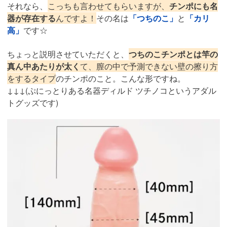
それなら、
こっちも言わせてもらいますが、
チンポにも名
器が存在する
んですよ！
その名は
「つちのこ」
と
「カリ
高」
です☆
ちょっと説明させていただくと、
つちのこチンポとは竿の
真ん中あたりが太く
て、膣の中で予測できない壁の擦り方
をするタイプ
のチンポのこと。こんな形ですね。
↓↓↓(ぷにっとりある名器ディルド ツチノコというアダル
トグッズです)