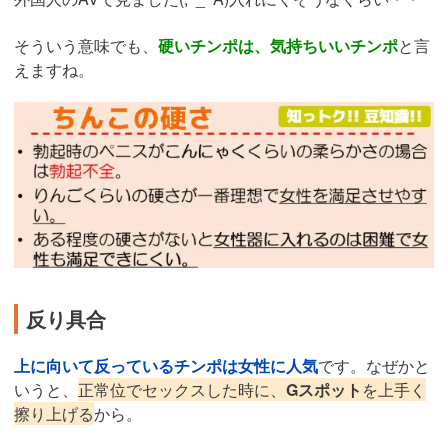
そういう意味でも、
硬いチンポは、気持ちいいチンポ
と言
えますね。
反り具合
上に向いて反っているチンポは女性に人気
です。なぜかと
いうと、
正常位でセックスした時に、
Gスポット
を上手く
擦り上げる
から。