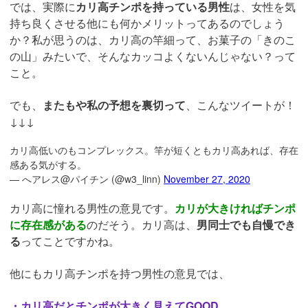
では、実際に
カリ高チンポを持っている男性
は、女性を気
持ち良くさせる他にも何かメリットってあるのでしょう
か？私が思うのは、カリ高の竿細って、お菓子の「きのこ
の山」みたいで、そんなカッコよくないんじゃない？って
こと。
でも、
またもや私の予想を裏切って
、こんなツイートが！
↓↓↓
カリ高低いのもコンプレックス。竿が短くともカリ高あれば、存在
感ある気がする。
— へアレス@パイチン (@w3_linn)
November 27, 2020
カリ高に憧れる男性の意見です。
カリが大きければチンポ
に存在感がある
のだそう。カリ高は、
男同士でも自慢でき
る
ってことですかね。
他にもカリ高チンポを持つ男性の意見では、
・カリ高だとチンポが大きく見えてGOOD。