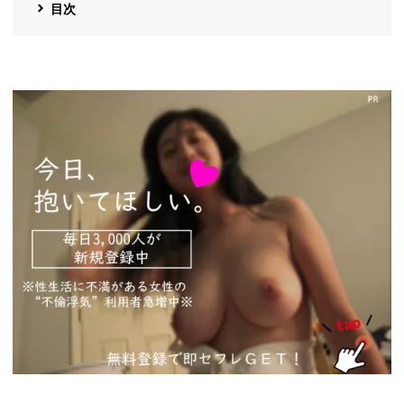
目次
https://pcmax.jp/lp/?
ad_id=rm327007