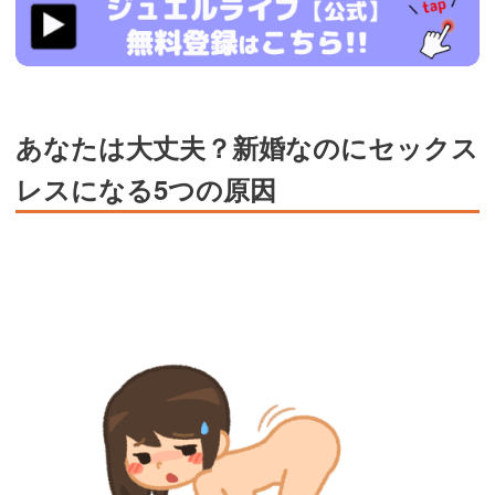
live.tv/LiveChat/acs.php?
si=jwchatt&pid=MLA5661_0004&pa=lp40.php
あなたは大丈夫？新婚なのにセックス
レスになる5つの原因