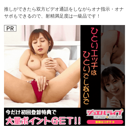
推しができたら双方ビデオ通話をしながらオナ指示・オナ
サポもできるので、射精満足度は一級品です！
https://www.j-
live.tv/LiveChat/acs.php?
si=jwchatt&pid=MLA5661_0004&pa=lp40.php