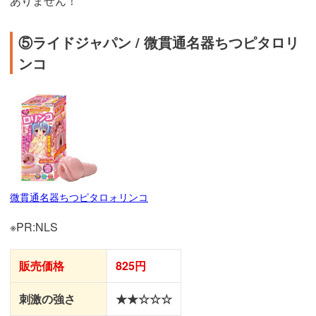
ありません！
⑤ライドジャパン / 微貫通名器ちつピタロリ
ンコ
微貫通名器ちつピタロォリンコ
※PR:NLS
販売価格
825円
刺激の強さ
★★☆☆☆