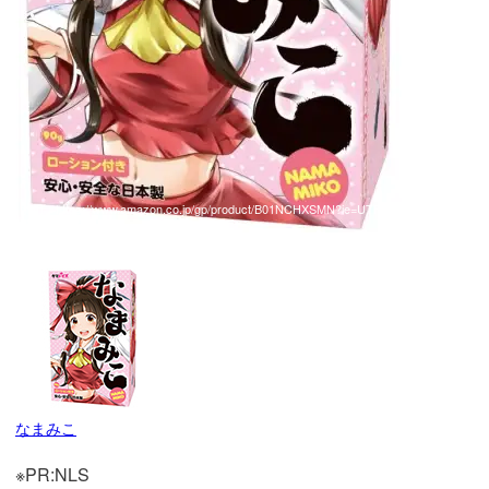
引用：
https://www.amazon.co.jp/gp/product/B01NCHXSMN?ie=UTF8&r
edirect=true
なまみこ
※PR:NLS