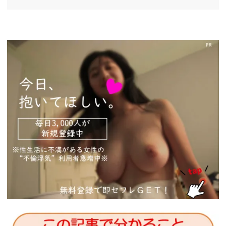
https://pcmax.jp/lp/?
ad_id=rm327007