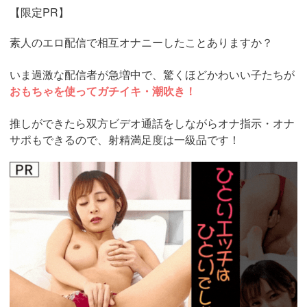
【限定PR】
素人のエロ配信で相互オナニーしたことありますか？
いま過激な配信者が急増中で、驚くほどかわいい子たちが
おもちゃを使ってガチイキ・潮吹き！
推しができたら双方ビデオ通話をしながらオナ指示・オナ
サポもできるので、射精満足度は一級品です！
https://www.j-
live.tv/LiveChat/acs.php?
si=jwchatt&pid=MLA5661_0004&pa=lp40.php