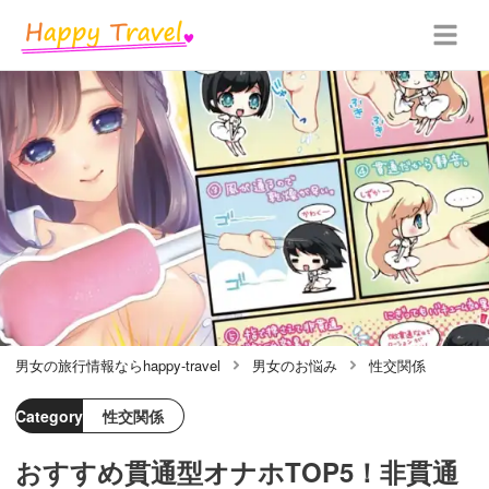
男女の旅行情報ならhappy-travel
男女のお悩み
性交関係
Category
性交関係
おすすめ貫通型オナホTOP5！非貫通