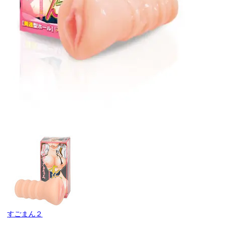
引用：
https://enjoytoys.co.jp/products/sugoman2/
すごまん２