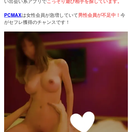
い出会い系アプリで
こっそり遊び相手を探しています。
PCMAX
は女性会員が急増していて
男性会員が不足中！
今
がセフレ獲得のチャンスです！
https://pcmax.jp/lp/?
ad_id=rm327007