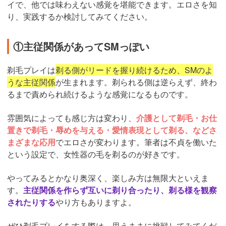
イで、他では味わえない感覚を堪能できます。エロさを知
り、実践するか検討してみてください。
①主従関係があってSMっぽい
剃毛プレイは
剃る側がリードを握り続けるため、SMのよ
うな主従関係
が生まれます。剃られる側は逆らえず、終わ
るまで責められ続けるような感覚になるものです。
雰囲気によっても感じ方は変わり、
介護として剃毛・お仕
置きで剃毛・辱めを与える・愛情表現として剃る、などさ
まざまな応用
でエロさが変わります。筆者は不貞を働いた
という設定で、女性器の毛を剃るのが好きです。
やってみるとかなり奥深く、楽しみ方は無限大といえま
す。
主従関係を作らず互いに剃り合ったり、剃る様を観察
されたりする
やり方もありますよ。
ぜひ剃毛プレイをする際は、思うままに挑戦してみてくだ