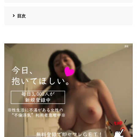
目次
https://pcmax.jp/lp/?
ad_id=rm327007