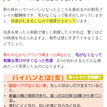
剃り終わってパイパンになったところを責めるのが剃毛プ
レイの醍醐味です。毛がなくなって恥ずかしがっています
し、
性器がむき出しなので感度が上がって
います。
玩具を使ったり前戯で激しく刺激したりすれば、驚くほど
の快感を与えられますよ。相手は感じすぎてイキまくるこ
とでしょう。
剃られながらジワジワ高まったMな心
と、
毛がなくなって
刺激を受けやすくなった性器
、2つが合わさるとどんな責
めだって充実したものになりますよ。