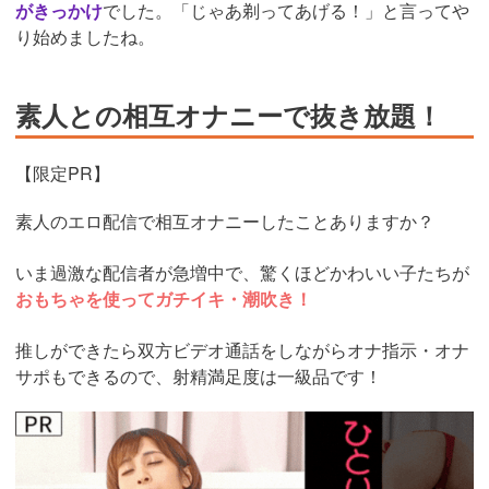
がきっかけ
でした。「じゃあ剃ってあげる！」と言ってや
り始めましたね。
素人との相互オナニーで抜き放題！
【限定PR】
素人のエロ配信で相互オナニーしたことありますか？
いま過激な配信者が急増中で、驚くほどかわいい子たちが
おもちゃを使ってガチイキ・潮吹き！
推しができたら双方ビデオ通話をしながらオナ指示・オナ
サポもできるので、射精満足度は一級品です！
https://www.j-
live.tv/LiveChat/acs.php?
si=jwchatt&pid=MLA5661_0004&pa=lp40.php