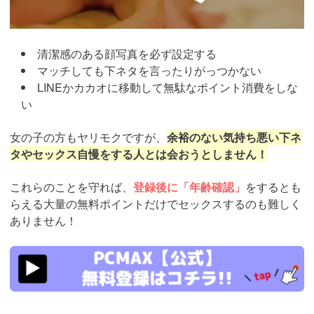
清潔感のある顔写真を必ず設定する
マッチしても下ネタを言ったりがっつかない
LINEかカカオに移動して無駄なポイント消費をしな
い
女の子の方もヤリモクですが、
余裕のない気持ち悪い下ネ
タやセックス自慢をする人とは会おうとしません！
これらのことを守れば、
登録後に「年齢確認」
をするとも
らえる大量の無料ポイントだけでセックスするのも難しく
ありません！
https://pcmax.jp/lp/?
ad_id=rm327007