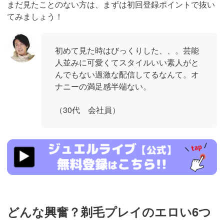
まだ見たことのない方は、まずは初回登録ポイントで抜い
てみましょう！
初めて見た時はびっくりした、、。芸能
人並みに可愛くてスタイルいい素人がと
んでもない過激な配信してるなんて。オ
ナニーの満足感半端ない。
（30代 会社員）
https://www.j-
live.tv/LiveChat/acs.php?
si=jwchatt&pid=MLA5661_0004&pa=lp40.php
どんな興奮？剃毛プレイのエロい6つ