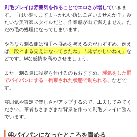
剃毛プレイは雰囲気を作ることでエロさが増して
いきま
す。「はい剃りますよ～かゆい所はございませんか？」み
たいな美容師スタイルだと、作業感が出て燃えません。た
だの毛の処理になってしまいます。
やるなら剃る側は相手へ辱めを与えるのがおすすめ。例え
ば
「段々まる見えになってきたね」「恥ずかしいねぇ」
な
どです。Mな感情を高めさせましょう。
また、剃る際に設定を付けるのもおすすめ。
浮気をした罰
でパイパンにする・拘束された状態で剃られる、
などで
す。
雰囲気や設定で楽しさがアップするので、工夫してみてく
ださい。筆者もさまざまな背景を作って剃毛プレイに臨ん
でいます。
④パイパンになったところを責める