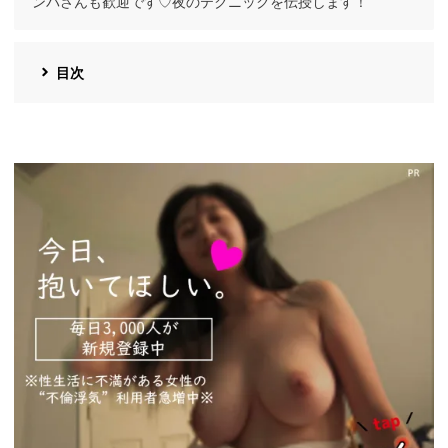
ンパさんも歓迎です♡夜のテクニックを伝授します！
目次
https://pcmax.jp/lp/?
ad_id=rm327007