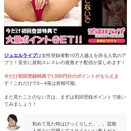
ジュエルライブ
は女性登録者数10万人越えを誇る人気のア
プリ！安全に規制スレスレの過激オナ配信が楽しめます！
今だけ初回登録特典で1,500円分のポイントがもらえま
す！
これだけで3～4発は射精可能。
まだ見たことのない方は、まずは初回登録ポイントで抜い
てみましょう！
初めて見た時はびっくりした、、。芸能
人並みに可愛くてスタイルいい素人がと