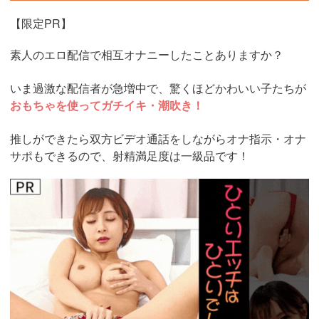
【限定PR】
素人のエロ配信で相互オナニーしたことありますか？
いま過激な配信者が急増中で、驚くほどかわいい子たちが
おもちゃを使ってガチイキ・潮吹き！
推しができたら双方ビデオ通話をしながらオナ指示・オナ
サポもできるので、射精満足度は一級品です！
https://www.j-
live.tv/LiveChat/acs.php?
si=jwchatt&pid=MLA5661_0004&pa=lp40.php