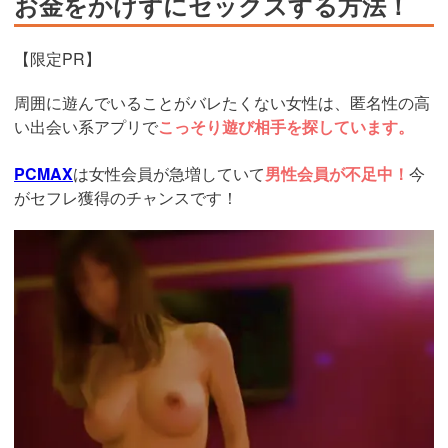
お金をかけずにセックスする方法！
【限定PR】
周囲に遊んでいることがバレたくない女性は、匿名性の高
い出会い系アプリで
こっそり遊び相手を探しています。
PCMAX
は女性会員が急増していて
男性会員が不足中！
今
がセフレ獲得のチャンスです！
https://pcmax.jp/lp/?
ad_id=rm327007