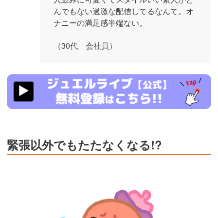
んでもない過激な配信してるなんて。オ
ナニーの満足感半端ない。
（30代 会社員）
https://www.j-
live.tv/LiveChat/acs.php?
si=jwchatt&pid=MLA5661_0004&pa=lp40.php
緊張以外でもたたなくなる!?