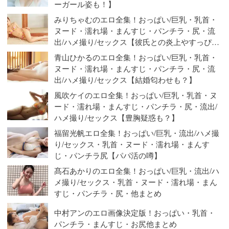
ーガール姿も！】
みりちゃむのエロ全集！おっぱい/巨乳・乳首・
ヌード・濡れ場・まんすじ・パンチラ・尻・流
出/ハメ撮り/セックス【彼氏との炎上やすっぴん
の噂も？】
青山ひかるのエロ全集！おっぱい/巨乳・乳首・
ヌード・濡れ場・まんすじ・パンチラ・尻・流
出/ハメ撮り/セックス【結婚匂わせも？】
風吹ケイのエロ全集！おっぱい/巨乳・乳首・ヌ
ード・濡れ場・まんすじ・パンチラ・尻・流出/
ハメ撮り/セックス【豊胸疑惑も？】
福留光帆エロ全集！おっぱい/巨乳・流出/ハメ撮
り/セックス・乳首・ヌード・濡れ場・まんす
じ・パンチラ尻【パパ活の噂】
髙石あかりのエロ全集！おっぱい/巨乳・流出/ハ
メ撮り/セックス・乳首・ヌード・濡れ場・まん
すじ・パンチラ・尻・他まとめ
中村アンのエロ画像決定版！おっぱい・乳首・
パンチラ・まんすじ・お尻他まとめ