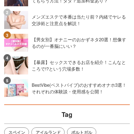
てもらう方法！タダ？追加料金あり？
メンズエステで本番は当たり前？内緒でヤレる
交渉術と注意点を解説！
【男女別】オナニーのおかずネタ20選！想像す
るのが一番脳にいい？
【暴露】セックスできるお店を紹介！こんなと
ころで!?という穴場多数！
BestVibe(ベストバイブ)のおすすめオナホ3選！
それぞれの体験談・使用感を公開！
Tag
スペイン
アイルランド
ポルトガル