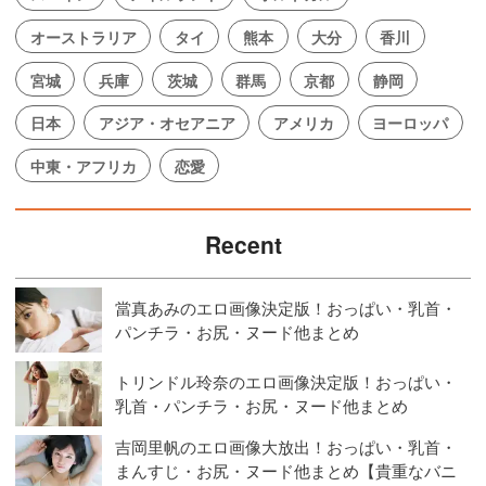
オーストラリア
タイ
熊本
大分
香川
宮城
兵庫
茨城
群馬
京都
静岡
日本
アジア・オセアニア
アメリカ
ヨーロッパ
中東・アフリカ
恋愛
Recent
當真あみのエロ画像決定版！おっぱい・乳首・
パンチラ・お尻・ヌード他まとめ
トリンドル玲奈のエロ画像決定版！おっぱい・
乳首・パンチラ・お尻・ヌード他まとめ
吉岡里帆のエロ画像大放出！おっぱい・乳首・
まんすじ・お尻・ヌード他まとめ【貴重なバニ