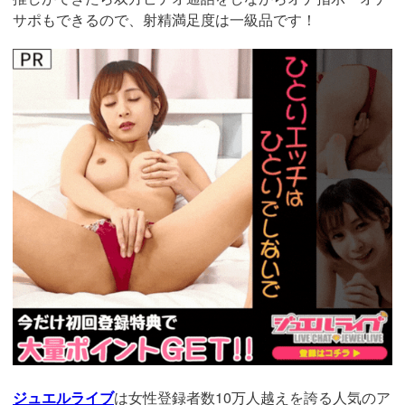
サポもできるので、射精満足度は一級品です！
https://www.j-
live.tv/LiveChat/acs.php?
si=jwchatt&pid=MLA5661_0004&pa=lp40.php
ジュエルライブ
は女性登録者数10万人越えを誇る人気のア