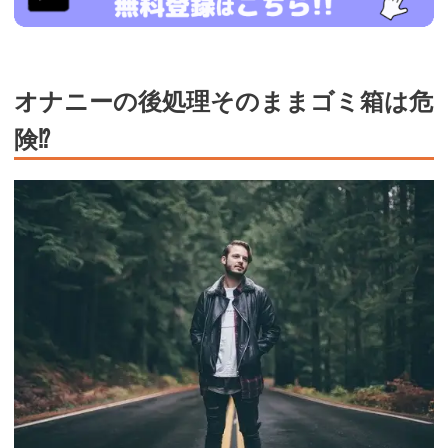
si=jwchatt&pid=MLA5661_0004&pa=lp40.php
オナニーの後処理そのままゴミ箱は危
険⁉︎