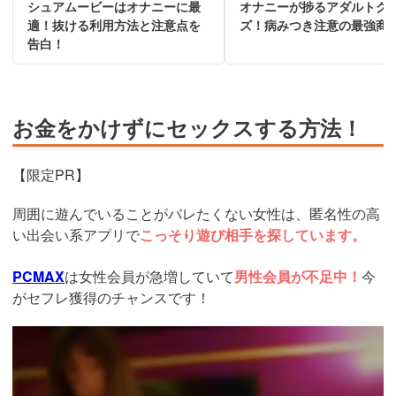
シュアムービーはオナニーに最
オナニーが捗るアダルトグ
適！抜ける利用方法と注意点を
ズ！病みつき注意の最強商
告白！
お金をかけずにセックスする方法！
【限定PR】
周囲に遊んでいることがバレたくない女性は、匿名性の高
い出会い系アプリで
こっそり遊び相手を探しています。
PCMAX
は女性会員が急増していて
男性会員が不足中！
今
がセフレ獲得のチャンスです！
https://pcmax.jp/lp/?
ad_id=rm327007