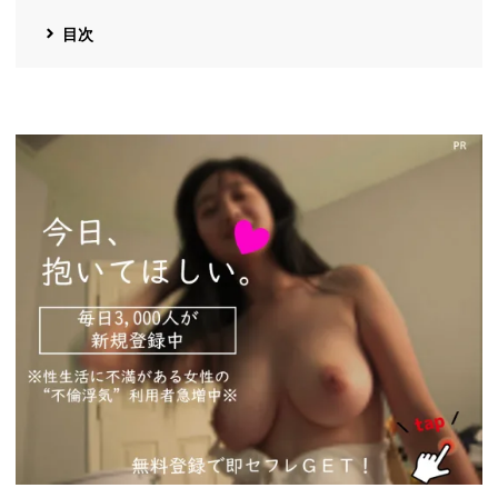
目次
https://pcmax.jp/lp/?
ad_id=rm327007