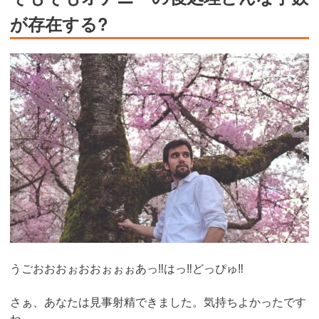
が存在する?
うごおおおぉおおぉぉぉあっ‼︎はっ‼︎どっぴゅ‼︎
さぁ、あなたは見事射精できました。気持ちよかったです
ね。