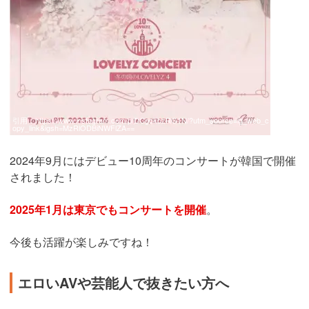
引用：
https://www.instagram.com/p/DCgckbzRG1N/?utm_source=ig_web_c
opy_link&igsh=MzRlODBiNWFlZA==
2024年9月にはデビュー10周年のコンサートが韓国で開催
されました！
2025年1月は東京でもコンサートを開催
。
今後も活躍が楽しみですね！
エロいAVや芸能人で抜きたい方へ