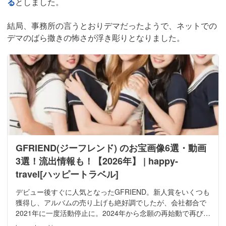
る
としました。
結局、事務所の言うとおりデマだったようで、ネットでの
デマのばら撒きの怖さが浮き彫りとなりました。
GFRIEND(ジーフレンド) のお宝画像6選・動画
3選！流出情報も！【2026年】 | happy-
travel[ハッピートラベル]
デビュー後すぐに人気となったGFRIEND。新人賞をいくつも
獲得し、アルバムの売り上げも絶好調でしたが、会社都合で
2021年に一度活動停止に。2024年から念願の再始動で再び注
目を集めています。GFRIENDの流出情報やおすすめのエロ画