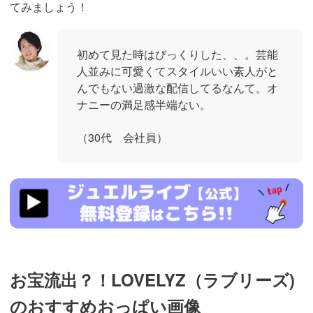
てみましょう！
初めて見た時はびっくりした、、。芸能
人並みに可愛くてスタイルいい素人がと
んでもない過激な配信してるなんて。オ
ナニーの満足感半端ない。
（30代 会社員）
https://www.j-
live.tv/LiveChat/acs.php?
si=jwchatt&pid=MLA5661_0004&pa=lp40.php
お宝流出？！LOVELYZ（ラブリーズ)
のおすすめおっぱい画像