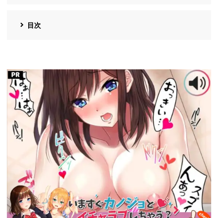
目次
https://cv-
measurement.com/ad/p/r?
medium=260&ad=687&creative=590