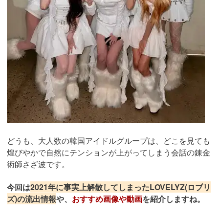
どうも、大人数の韓国アイドルグループは、どこを見ても
煌びやかで自然にテンションが上がってしまう会話の錬金
術師さざ波です。
今回は
2021年に事実上解散してしまったLOVELYZ(ロブリ
ズ)の流出情報
や、
おすすめ画像や動画
を紹介しますね。