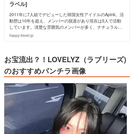
ラベル]
2011年に7人組でデビューした韓国女性アイドルのApink。活
動歴は10年を超え、メンバーの脱退があり現在は5人で活動
しています。清楚な雰囲気のメンバーが多く、ナチュラルな
色気が堪らないですね。ということでApinkの流出情報やお宝
happy-travel.jp
画像や動画を紹介しますね。
お宝流出？！LOVELYZ（ラブリーズ)
のおすすめパンチラ画像