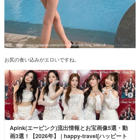
引用：
https://www.instagram.com/p/CvhJr24OHcD/?img_index=4
お尻の食い込みがエロいですね。
Apink(エーピンク)流出情報とお宝画像5選・動
画3選！【2026年】 | happy-travel[ハッピート