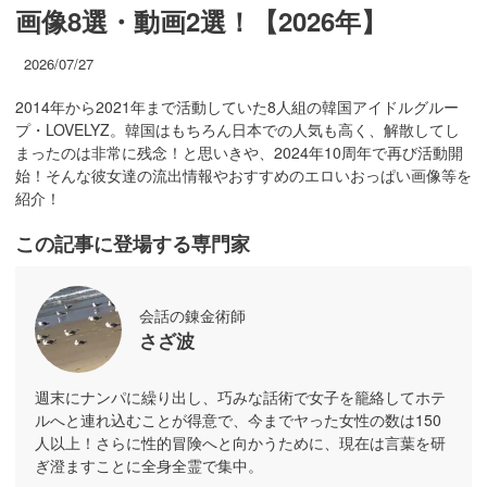
画像8選・動画2選！【2026年】
2026/07/27
2014年から2021年まで活動していた8人組の韓国アイドルグルー
プ・LOVELYZ。韓国はもちろん日本での人気も高く、解散してし
まったのは非常に残念！と思いきや、2024年10周年で再び活動開
始！そんな彼女達の流出情報やおすすめのエロいおっぱい画像等を
紹介！
この記事に登場する専門家
会話の錬金術師
さざ波
週末にナンパに繰り出し、巧みな話術で女子を籠絡してホテ
ルへと連れ込むことが得意で、今までヤった女性の数は150
人以上！さらに性的冒険へと向かうために、現在は言葉を研
ぎ澄ますことに全身全霊で集中。