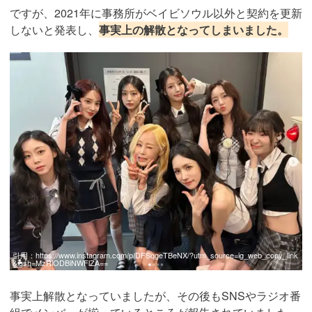
ですが、2021年に事務所がベイビソウル以外と契約を更新
しないと発表し、
事実上の解散となってしまいました。
引用：
https://www.instagram.com/p/DFSqgeTBeNX/?utm_source=ig_web_copy_link
&igsh=MzRlODBiNWFlZA==
事実上解散となっていましたが、その後もSNSやラジオ番