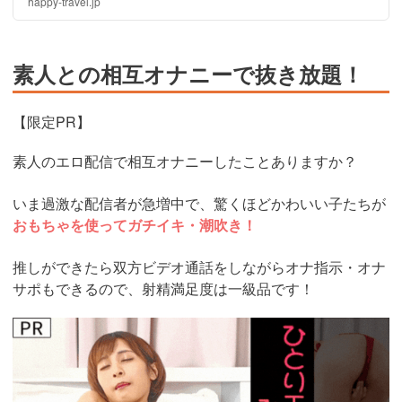
happy-travel.jp
像や動画を紹介します！
素人との相互オナニーで抜き放題！
【限定PR】
素人のエロ配信で相互オナニーしたことありますか？
いま過激な配信者が急増中で、驚くほどかわいい子たちが
おもちゃを使ってガチイキ・潮吹き！
推しができたら双方ビデオ通話をしながらオナ指示・オナ
サポもできるので、射精満足度は一級品です！
https://www.j-
live.tv/LiveChat/acs.php?
si=jwchatt&pid=MLA5661_0004&pa=lp40.php