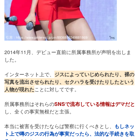
引用：
https://www.pinterest.jp/pin/8936899249881869/
2014年11月、デビュー直前に所属事務所が声明を出しま
した。
インターネット上で、
ジスによっていじめられたり、裸の
写真を流出させられたり、セクハラを受けたりしたという
人物が現れた
ことに対してです。
所属事務所はそれらの
SNSで流布している情報はデマだと
し、全くの事実無根だと主張。
本当に被害を受けたならば警察に行くべきとし、
もしネッ
ト上で噂のジスの行為が事実だったら、法的な手続きを取