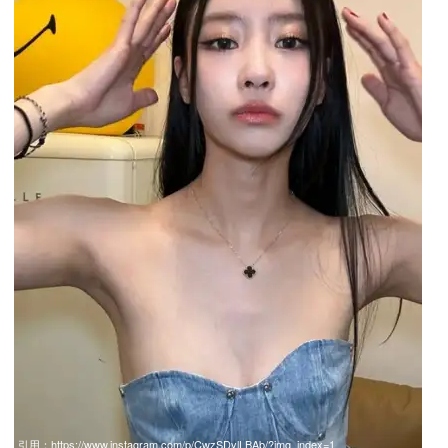
引用：
https://www.instagram.com/p/CwzSDylLBAb/?img_index=1