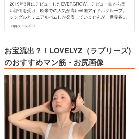
2019年3月にデビューしたEVERGROW。デビュー曲から高
い評価を受け、欧米での人気が高い韓国アイドルグループ。
シングルとミニアルバムしか発表していませんが、世界各国
で1位となり、フルアルバムの発表が楽しみです。そんな彼女
happy-travel.jp
らの流出情報やお宝画像等をご紹介！
お宝流出？！LOVELYZ（ラブリーズ)
のおすすめマン筋・お尻画像