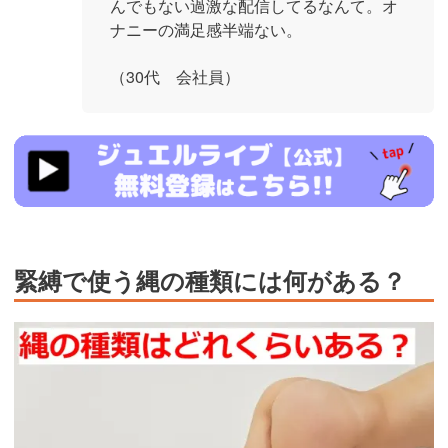
んでもない過激な配信してるなんて。オ
ナニーの満足感半端ない。
（30代 会社員）
https://www.j-
live.tv/LiveChat/acs.php?
si=jwchatt&pid=MLA5661_0004&pa=lp40.php
緊縛で使う縄の種類には何がある？