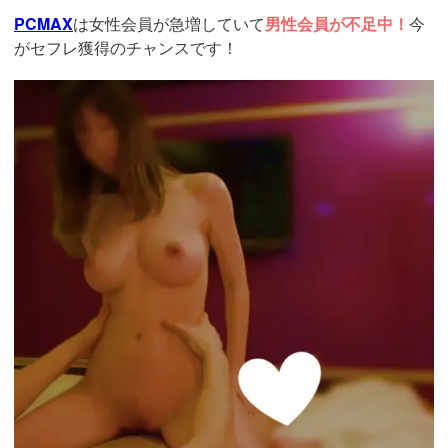
PCMAX
は女性会員が急増していて
男性会員が不足中！
今
がセフレ獲得のチャンスです！
https://pcmax.jp/lp/?
ad_id=rm327007