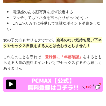
清潔感のある顔写真を必ず設定する
マッチしても下ネタを言ったりがっつかない
LINEかカカオに移動して無駄なポイント消費をしな
い
女の子の方もヤリモクですが、
余裕のない気持ち悪い下ネ
タやセックス自慢をする人とは会おうとしません！
これらのことを守れば、
登録後に「年齢確認」
をするとも
らえる大量の無料ポイントだけでセックスするのも難しく
ありません！
https://pcmax.jp/lp/?
ad_id=rm327007