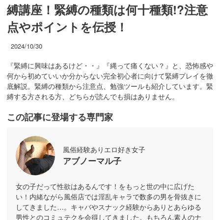
縛講座！緊縛の種類は何十種類!?注意
点やポイントを伝授！
2024/10/30
『緊縛に興味はあるけど・・』『縄って痛くない？』と、恐怖感や
何から初めていいか分からない完全初心者に向けて緊縛プレイを徹
底解説。緊縛の種類から注意点、勉強ツールも紹介しています。緊
縛する方される方、どちらが読んでも損はありません。
この記事に登場する専門家
風俗経験ありエロ好き女子
アブノーマル子
女の子だって性欲はあるんです！をもっと世の中に広げた
い！内緒ながら風俗店では淫乱キャラで数多の男を骨抜きに
してきました…。キャバやスナック経験からありとあらゆる
男性とのコミュテクを会得してきました。もちろん素人のナ