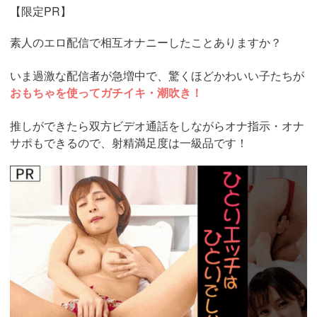
【限定PR】
素人のエロ配信で相互オナニーしたことありますか？
いま過激な配信者が急増中で、驚くほどかわいい子たちが
おもちゃを使ってガチイキ・潮吹き！
推しができたら双方ビデオ通話をしながらオナ指示・オナ
サポもできるので、射精満足度は一級品です！
https://www.j-
live.tv/LiveChat/acs.php?
si=jwchatt&pid=MLA5661_0004&pa=lp40.php