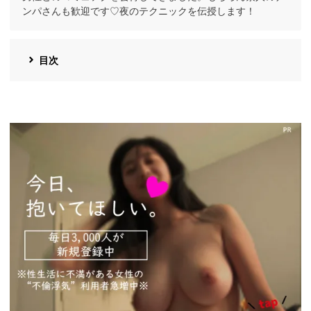
ンパさんも歓迎です♡夜のテクニックを伝授します！
目次
https://pcmax.jp/lp/?
ad_id=rm327007