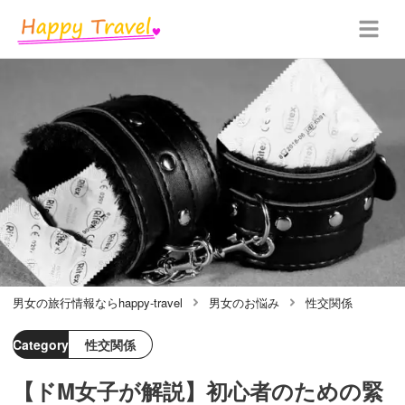
男女の旅行情報ならhappy-travel
男女のお悩み
性交関係
Category
性交関係
【ドM女子が解説】初心者のための緊